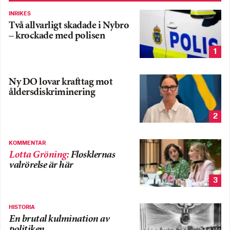
INRIKES
Två allvarligt skadade i Nybro
– krockade med polisen
1
Ny DO lovar krafttag mot
åldersdiskriminering
2
KOMMENTAR
Lotta Gröning
:
Flosklernas
valrörelse är här
3
HISTORIA
En brutal kulmination av
politiken