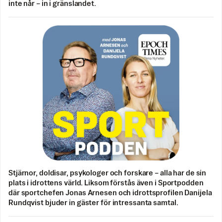
inte når – in i gränslandet.
Stjärnor, doldisar, psykologer och forskare – alla har de sin
plats i idrottens värld. Liksom förstås även i Sportpodden
där sportchefen Jonas Arnesen och idrottsprofilen Danijela
Rundqvist bjuder in gäster för intressanta samtal.