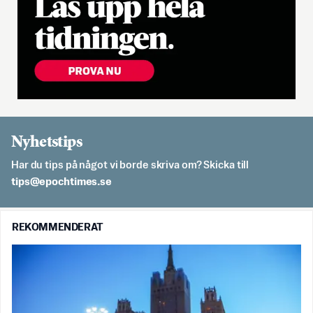
Nyhetstips
Har du tips på något vi borde skriva om? Skicka till
es.semithcope@spit
REKOMMENDERAT