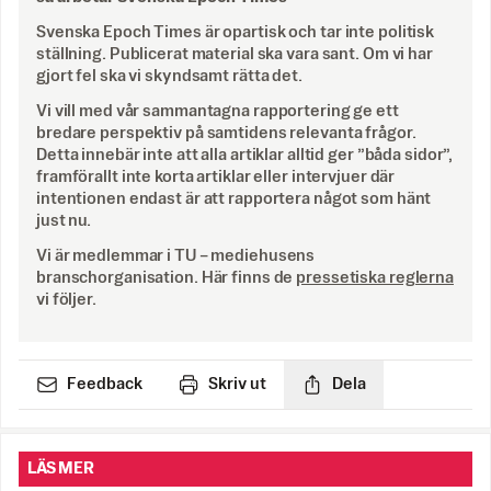
Svenska Epoch Times är opartisk och tar inte politisk
ställning. Publicerat material ska vara sant. Om vi har
gjort fel ska vi skyndsamt rätta det.
Vi vill med vår sammantagna rapportering ge ett
bredare perspektiv på samtidens relevanta frågor.
Detta innebär inte att alla artiklar alltid ger ”båda sidor”,
framförallt inte korta artiklar eller intervjuer där
intentionen endast är att rapportera något som hänt
just nu.
Vi är medlemmar i TU – mediehusens
branschorganisation. Här finns de
pressetiska reglerna
vi följer.
Feedback
Skriv ut
Dela
LÄS MER