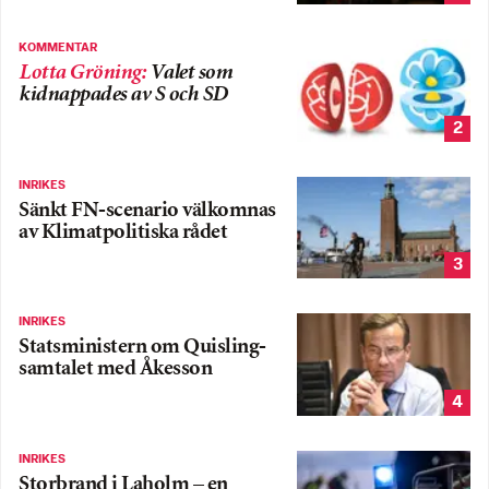
KOMMENTAR
Lotta Gröning
:
Valet som
kidnappades av S och SD
2
INRIKES
Sänkt FN-scenario välkomnas
av Klimatpolitiska rådet
3
INRIKES
Statsministern om Quisling-
samtalet med Åkesson
4
INRIKES
Storbrand i Laholm – en