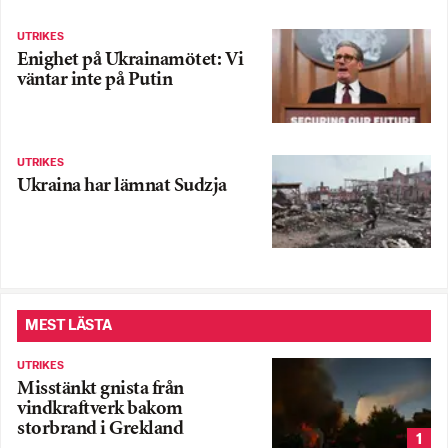
UTRIKES
Enighet på Ukrainamötet: Vi
väntar inte på Putin
UTRIKES
Ukraina har lämnat Sudzja
MEST LÄSTA
UTRIKES
Misstänkt gnista från
vindkraftverk bakom
storbrand i Grekland
1