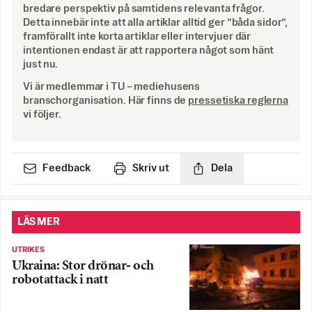
bredare perspektiv på samtidens relevanta frågor.
Detta innebär inte att alla artiklar alltid ger ”båda sidor”,
framförallt inte korta artiklar eller intervjuer där
intentionen endast är att rapportera något som hänt
just nu.
Vi är medlemmar i TU – mediehusens
branschorganisation. Här finns de
pressetiska reglerna
vi följer.
Feedback
Skriv ut
Dela
LÄS MER
UTRIKES
Ukraina: Stor drönar- och
robotattack i natt