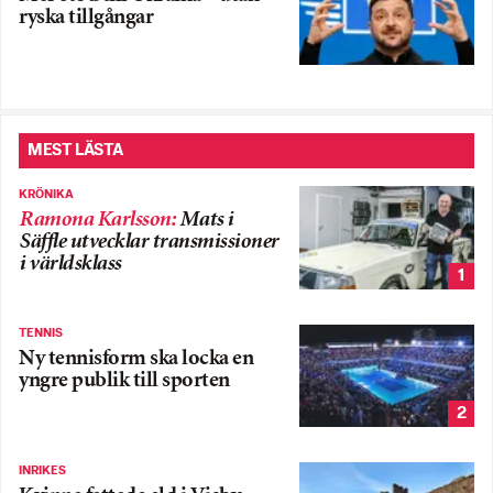
ryska tillgångar
MEST LÄSTA
KRÖNIKA
Ramona Karlsson
:
Mats i
Säffle utvecklar transmissioner
i världsklass
1
TENNIS
Ny tennisform ska locka en
yngre publik till sporten
2
INRIKES