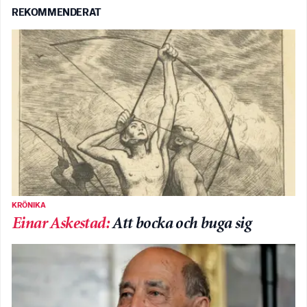
REKOMMENDERAT
KRÖNIKA
Einar Askestad
:
Att bocka och buga sig