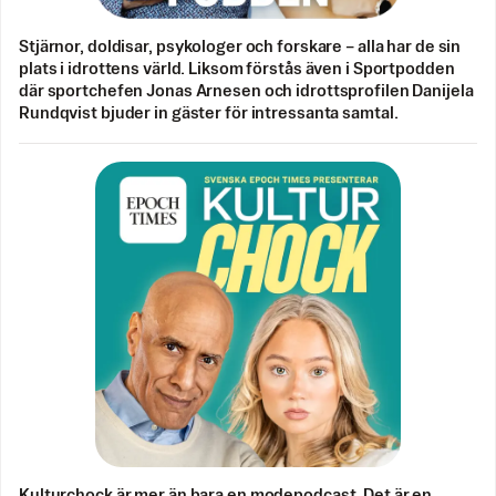
Stjärnor, doldisar, psykologer och forskare – alla har de sin
plats i idrottens värld. Liksom förstås även i Sportpodden
där sportchefen Jonas Arnesen och idrottsprofilen Danijela
Rundqvist bjuder in gäster för intressanta samtal.
Kulturchock är mer än bara en modepodcast. Det är en