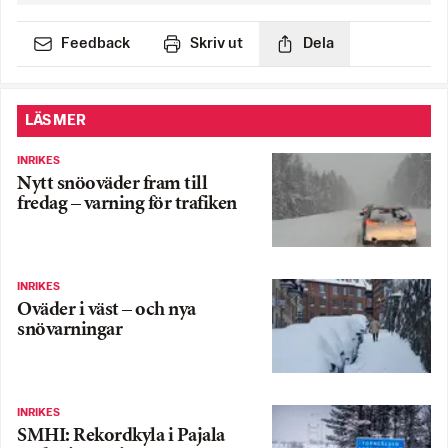
Feedback
Skriv ut
Dela
LÄS MER
INRIKES
Nytt snöoväder fram till
fredag – varning för trafiken
INRIKES
Oväder i väst – och nya
snövarningar
INRIKES
SMHI: Rekordkyla i Pajala