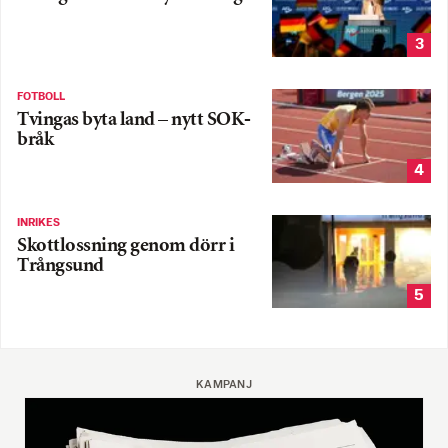
3
FOTBOLL
Tvingas byta land – nytt SOK-
bråk
4
INRIKES
Skottlossning genom dörr i
Trångsund
5
KAMPANJ