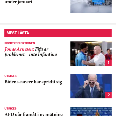
under januari
MEST LÄSTA
SPORTREFLEKTIONEN
Jonas Arnesen
:
Fifa är
problemet – inte Infantino
1
UTRIKES
Bidens cancer har spridit sig
2
UTRIKES
AFD går framåt i ny mätning