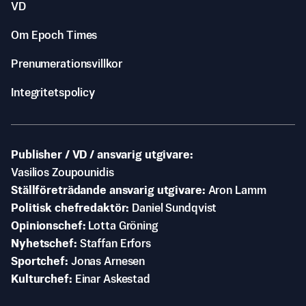
VD
Om Epoch Times
Prenumerationsvillkor
Integritetspolicy
Publisher / VD / ansvarig utgivare
Vasilios Zoupounidis
Ställföreträdande ansvarig utgivare
Aron Lamm
Politisk chefredaktör
Daniel Sundqvist
Opinionschef
Lotta Gröning
Nyhetschef
Staffan Erfors
Sportchef
Jonas Arnesen
Kulturchef
Einar Askestad