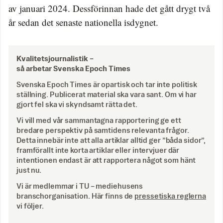
av januari 2024. Dessförinnan hade det gått drygt två
år sedan det senaste nationella isdygnet.
Kvalitetsjournalistik –
så arbetar Svenska Epoch Times
Svenska Epoch Times är opartisk och tar inte politisk
ställning. Publicerat material ska vara sant. Om vi har
gjort fel ska vi skyndsamt rätta det.
Vi vill med vår sammantagna rapportering ge ett
bredare perspektiv på samtidens relevanta frågor.
Detta innebär inte att alla artiklar alltid ger ”båda sidor”,
framförallt inte korta artiklar eller intervjuer där
intentionen endast är att rapportera något som hänt
just nu.
Vi är medlemmar i TU – mediehusens
branschorganisation. Här finns de
pressetiska reglerna
vi följer.