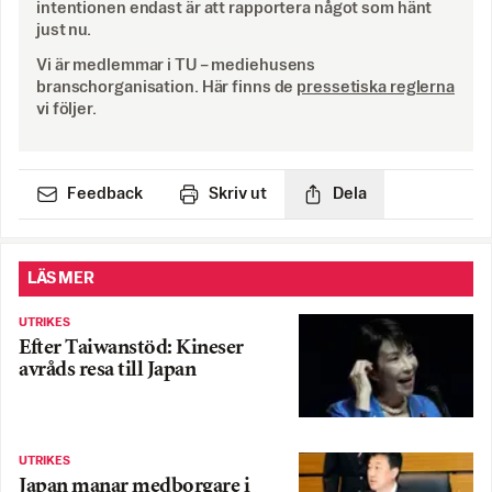
intentionen endast är att rapportera något som hänt
just nu.
Vi är medlemmar i TU – mediehusens
branschorganisation. Här finns de
pressetiska reglerna
vi följer.
Feedback
Skriv ut
Dela
LÄS MER
UTRIKES
Efter Taiwanstöd: Kineser
avråds resa till Japan
UTRIKES
Japan manar medborgare i