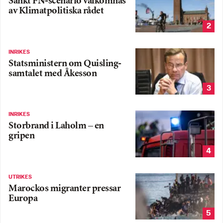
Sänkt FN-scenario välkomnas
av Klimatpolitiska rådet
2
INRIKES
Statsministern om Quisling-
samtalet med Åkesson
3
INRIKES
Storbrand i Laholm – en
gripen
4
UTRIKES
Marockos migranter pressar
Europa
5