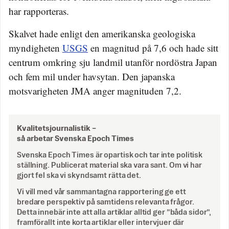
har rapporteras.
Skalvet hade enligt den amerikanska geologiska
myndigheten
USGS
en magnitud på 7,6 och hade sitt
centrum omkring sju landmil utanför nordöstra Japan
och fem mil under havsytan. Den japanska
motsvarigheten JMA anger magnituden 7,2.
Kvalitetsjournalistik –
så arbetar Svenska Epoch Times
Svenska Epoch Times är opartisk och tar inte politisk
ställning. Publicerat material ska vara sant. Om vi har
gjort fel ska vi skyndsamt rätta det.
Vi vill med vår sammantagna rapportering ge ett
bredare perspektiv på samtidens relevanta frågor.
Detta innebär inte att alla artiklar alltid ger ”båda sidor”,
framförallt inte korta artiklar eller intervjuer där