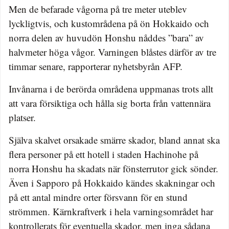
Men de befarade vågorna på tre meter uteblev
lyckligtvis, och kustområdena på ön Hokkaido och
norra delen av huvudön Honshu nåddes ”bara” av
halvmeter höga vågor. Varningen blåstes därför av tre
timmar senare, rapporterar nyhetsbyrån AFP.
Invånarna i de berörda områdena uppmanas trots allt
att vara försiktiga och hålla sig borta från vattennära
platser.
Själva skalvet orsakade smärre skador, bland annat ska
flera personer på ett hotell i staden Hachinohe på
norra Honshu ha skadats när fönsterrutor gick sönder.
Även i Sapporo på Hokkaido kändes skakningar och
på ett antal mindre orter försvann för en stund
strömmen. Kärnkraftverk i hela varningsområdet har
kontrollerats för eventuella skador, men inga sådana