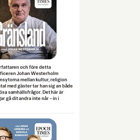
rfattaren och före detta
fficeren Johan Westerholm
onsytorna mellan kultur, religion
amtal med gäster tar han sig an både
lösa samhällsfrågor. Det här är
 gå dit andra inte når – in i