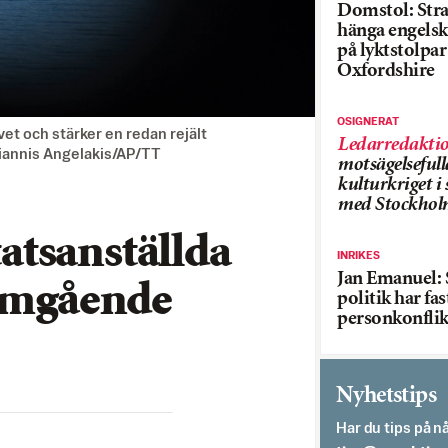
Domstol: Straf
hänga engelsk
på lyktstolpar 
Oxfordshire
OSIGNERAT
et och stärker en redan rejält
Ledarredakti
Giannis Angelakis/AP/TT
motsägelsefull
kulturkriget 
med Stockhol
tsanställda
INRIKES
Jan Emanuel: 
 omgående
politik har fas
personkonflik
Nyhetstips
Har du tips på nå