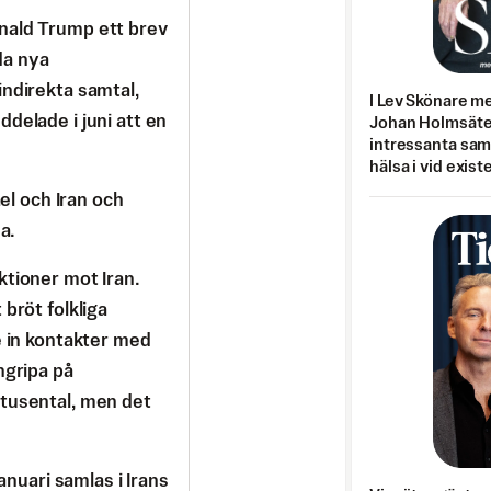
nald Trump ett brev
eda nya
indirekta samtal,
I Lev Skönare m
delade i juni att en
Johan Holmsäter
intressanta sa
hälsa i vid exist
ael och Iran och
a.
ktioner mot Iran.
bröt folkliga
e in kontakter med
ngripa på
 tusental, men det
januari samlas i Irans