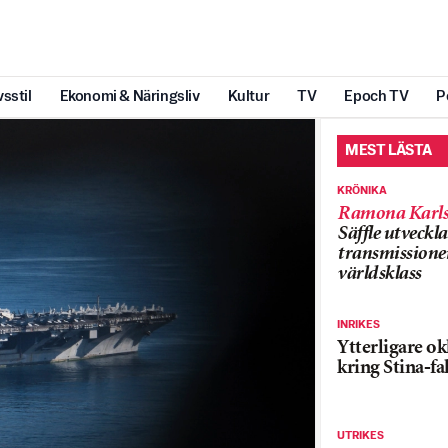
vsstil
Ekonomi & Näringsliv
Kultur
TV
Epoch TV
P
MEST LÄSTA
KRÖNIKA
Ramona Karls
Säffle utveckla
transmissioner
världsklass
INRIKES
Ytterligare ok
kring Stina-fa
UTRIKES