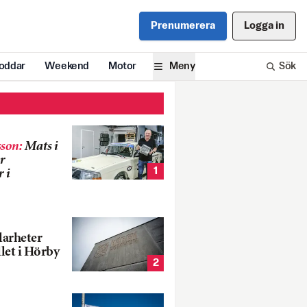
Prenumerera
Logga in
oddar
Weekend
Motor
Meny
Sök
son
:
Mats i
r
1
 i
larheter
llet i Hörby
2