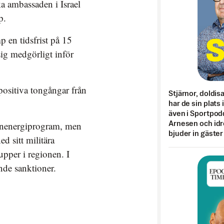
a ambassaden i Israel
p.
 en tidsfrist på 15
sig medgörligt inför
positiva tongångar från
Stjärnor, doldis
har de sin plats 
även i Sportpod
kärnenergiprogram, men
Arnesen och idr
bjuder in gäster
d sitt militära
upper i regionen. I
ande sanktioner.