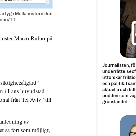
fartyg i Mellanöstern den
lebo/TT
inister Marco Rubio på
Journalisten, fö
underrättelseo
utforskar frikti
siktighetsåtgärd”
och politik. I s
en i Irans huvudstad
aktuella och tid
podden som vågar
nal från Tel Aviv ”till
gränslandet.
nledning av
et så fort som möjligt,