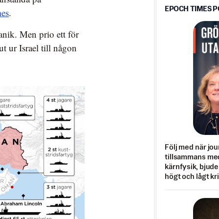
EPOCH TIMES 
es
.
anik. Men prio ett för
ut ur Israel till någon
Följ med när jou
tillsammans med
kärnfysik, bjuder
högt och lågt kr