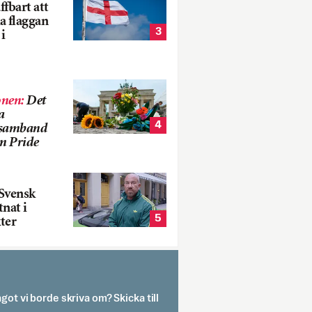
fbart att
a flaggan
3
i
onen
:
Det
a
4
i samband
m Pride
Svensk
tnat i
5
ter
got vi borde skriva om? Skicka till