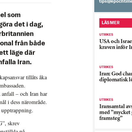
es.semithcope@
ael som
LÄS MER
öra det i dag,
britannien
UTRIKES
USA och Israe
onal från både
kraven inför 
ett läge där
falla Iran.
UTRIKES
Iran: God chan
apsansvar tillåts åka
diplomatisk l
ambassaden.
anfall – och Iran har
UTRIKES
l i dess närområde.
Iransamtal av
ll upptrappning.
med ”mycket 
framsteg”
G”, skrev
nställda på