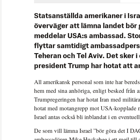
Statsanställda amerikaner i Isr
överväger att lämna landet bör g
meddelar USA:s ambassad. Stor
flyttar samtidigt ambassadpers
Teheran och Tel Aviv. Det sker i 
president Trump har hotat att an
All amerikansk personal som inte har beredsk
hem med sina anhöriga, enligt besked från 
Trumpregeringen har hotat Iran med militära 
hotat med motangrepp mot USA-kopplade må
Israel antas också bli inblandat i en eventue
De som vill lämna Israel ”bör göra det I DA
ambassadören Mike Huckabee i ett mejl till a