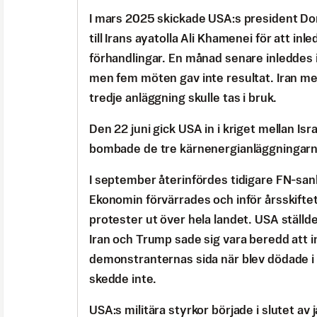
I mars 2025 skickade USA:s president Do
till Irans ayatolla Ali Khamenei för att inl
förhandlingar. En månad senare inleddes 
men fem möten gav inte resultat. Iran med
tredje anläggning skulle tas i bruk.
Den 22 juni gick USA in i kriget mellan Isr
bombade de tre kärnenergianläggningarn
I september återinfördes tidigare FN-san
Ekonomin förvärrades och inför årsskiftet 
protester ut över hela landet. USA ställd
Iran och Trump sade sig vara beredd att i
demonstranternas sida när blev dödade i
skedde inte.
USA:s militära styrkor började i slutet av 