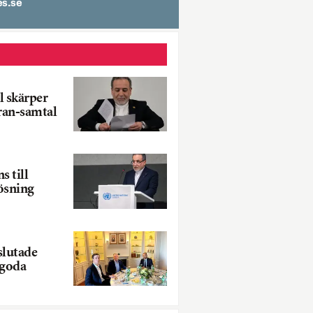
spit
l skärper
Iran-samtal
s till
ösning
slutade
goda