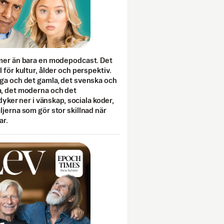
mer än bara en modepodcast. Det
 för kultur, ålder och perspektiv.
ga och det gamla, det svenska och
, det moderna och det
 dyker ner i vänskap, sociala koder,
jerna som gör stor skillnad när
ar.