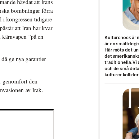
ande hävdat att Irans
anska bombningar förra
l i kongressen tidigare
står att Iran har kvar
i kärnvapen ”på en
Kulturchock är 
är en smältdegel
Här möts det un
det amerikanska
 då ge nya garantier
traditionella. Vi
och de små detal
kulturer kollider
r genomfört den
invasionen av Irak.