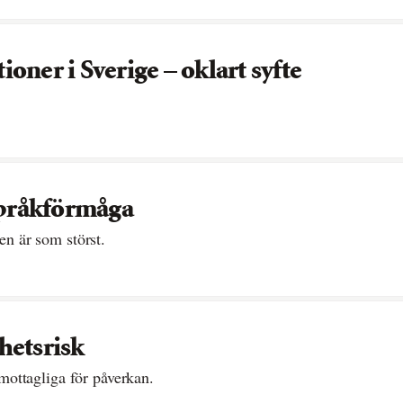
ioner i Sverige – oklart syfte
 språkförmåga
en är som störst.
hetsrisk
ottagliga för påverkan.