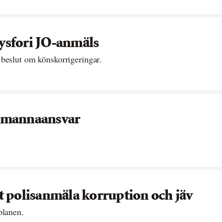
dysfori JO-anmäls
beslut om könskorrigeringar.
stemannaansvar
t polisanmäla korruption och jäv
planen.