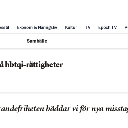
vsstil
Ekonomi & Näringsliv
Kultur
TV
Epoch TV
P
Samhälle
 hbtqi-rättigheter
randefriheten bäddar vi för nya missta