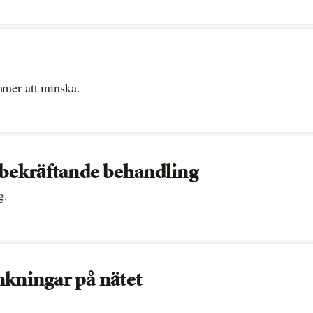
mmer att minska.
nsbekräftande behandling
g.
nkningar på nätet