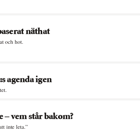
baserat näthat
at och hot.
:s agenda igen
tet.
e – vem står bakom?
tt inte leta.”