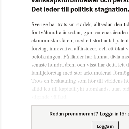
vänskapsförbindelser och perso
Det leder till politisk stagnation
Sverige har trots sin storlek, alltsedan den ti
för tvåhundra år sedan, gjort en enastående i
ekonomiska sfären, med ett stort antal paten
företag, innovativa affärsidéer, och ett ökat 
befolkningen. Få länder har kunnat tävla me
senaste hundra åren, och visst har detta lett 
familjeföretag med stor ackumulerad förmög
Trots en beskattning som hör till världens hö
alltid lett till kapitalflykt utomlands, utan bi
stigande välfärd.
Redan prenumerant?
Logga in för a
Logga in