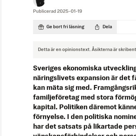
Publicerad
2025-01-19
Ge bort fri läsning
Dela
Detta är en opinionstext. Åsikterna är skriben
Sveriges ekonomiska utvecklin
näringslivets expansion är det 
kan mäta sig med. Framgångsri
familjeföretag med stora förmö
kapital. Politiken däremot känn
förnyelse. I den politiska nomi
har det satsats på likartade per