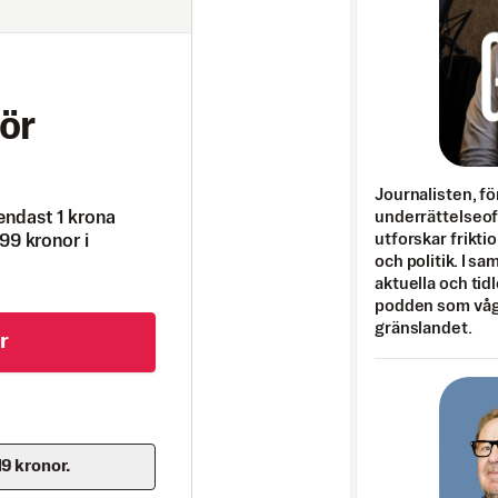
ör
Journalisten, fö
endast 1 krona
underrättelseo
utforskar frikti
99 kronor i
och politik. I s
aktuella och tid
podden som vågar
gränslandet.
r
19 kronor.