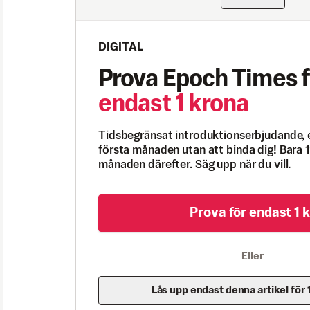
DIGITAL
Prova Epoch Times f
endast 1 krona
Tidsbegränsat introduktionserbjudande, 
första månaden utan att binda dig! Bara 1
månaden därefter. Säg upp när du vill.
Prova för endast 1 k
Eller
Lås upp endast denna artikel för 