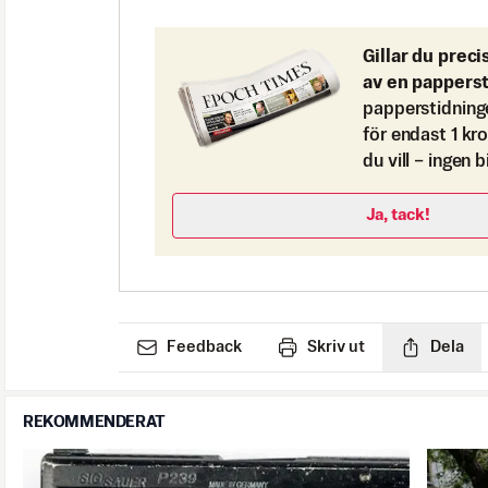
Gillar du preci
av en pappers
papperstidning
för endast 1 kr
du vill – ingen 
Ja, tack!
Feedback
Skriv ut
Dela
REKOMMENDERAT