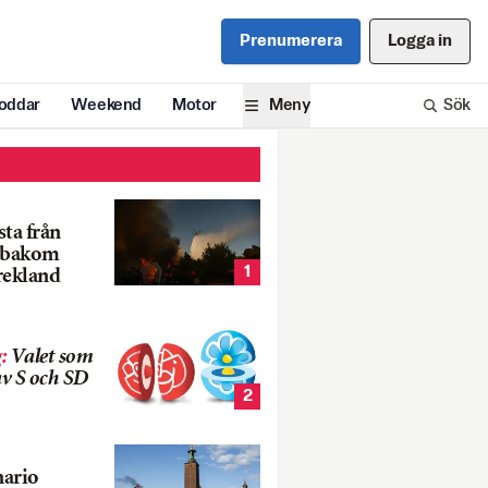
Prenumerera
Logga in
oddar
Weekend
Motor
Meny
Sök
ta från
k bakom
1
rekland
g
:
Valet som
v S och SD
2
nario