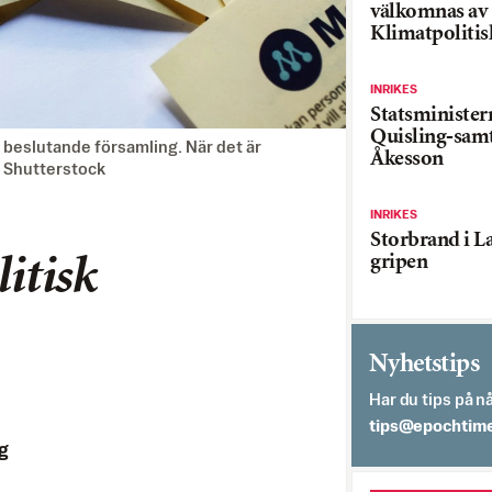
välkomnas av
Klimatpolitis
INRIKES
Statsministe
Quisling-sam
ta beslutande församling. När det är
Åkesson
: Shutterstock
INRIKES
Storbrand i L
gripen
litisk
Nyhetstips
Har du tips på nå
es.semithcope@
g