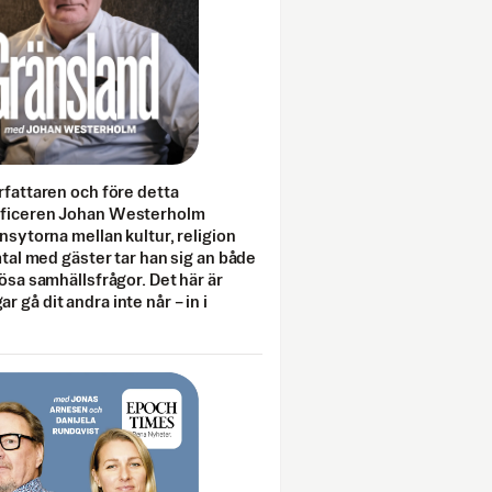
rfattaren och före detta
fficeren Johan Westerholm
onsytorna mellan kultur, religion
amtal med gäster tar han sig an både
lösa samhällsfrågor. Det här är
 gå dit andra inte når – in i