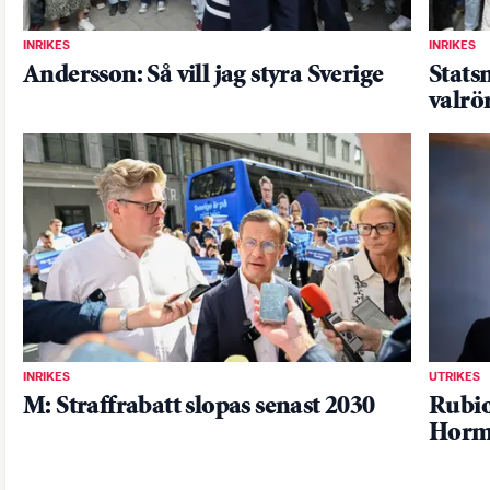
INRIKES
INRIKES
Andersson: Så vill jag styra Sverige
Statsm
valrö
INRIKES
UTRIKES
M: Straffrabatt slopas senast 2030
Rubio
Horm