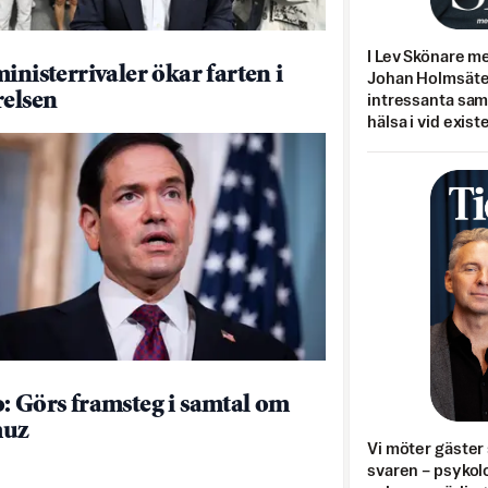
I Lev Skönare m
inisterrivaler ökar farten i
Johan Holmsäter
relsen
intressanta sa
hälsa i vid exist
: Görs framsteg i samtal om
uz
Vi möter gäster 
svaren – psykolo