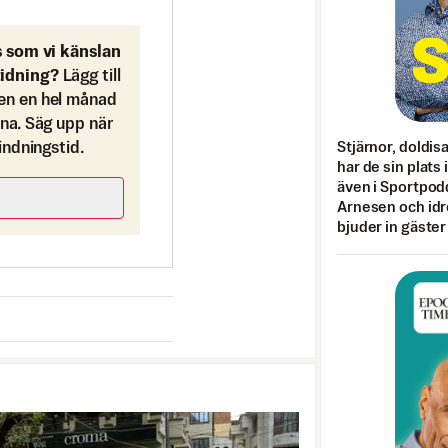
s som vi känslan
tidning?
Lägg till
en en hel månad
ona. Säg upp när
Stjärnor, doldis
bindningstid.
har de sin plats 
även i Sportpod
Arnesen och idr
bjuder in gäster