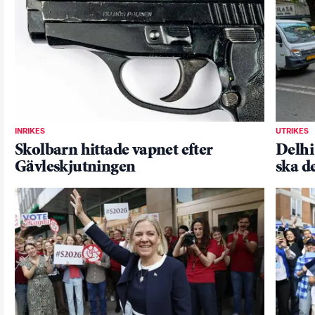
INRIKES
UTRIKES
Skolbarn hittade vapnet efter
Delhi 
Gävleskjutningen
ska d