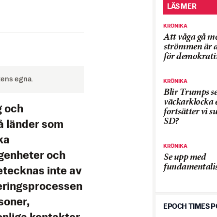
LÄS MER
KRÖNIKA
Att våga gå m
strömmen är a
för demokrati
tens egna.
KRÖNIKA
Blir Trumps se
väckarklocka e
g och
fortsätter vi s
SD?
få länder som
ka
KRÖNIKA
genheter och
Se upp med
fundamentali
etecknas inte av
neringsprocessen
soner,
EPOCH TIMES 