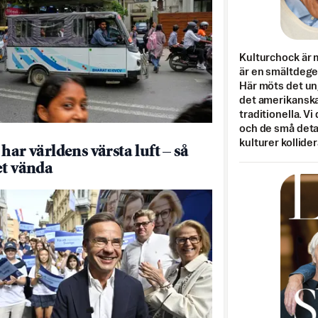
Kulturchock är 
är en smältdegel
Här möts det un
det amerikanska
traditionella. Vi
och de små detal
kulturer kollider
har världens värsta luft – så
et vända