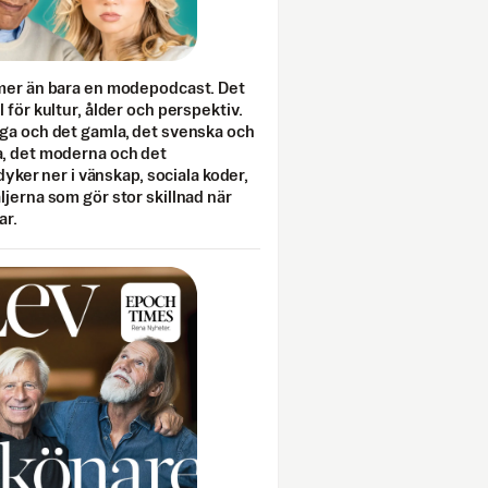
mer än bara en modepodcast. Det
 för kultur, ålder och perspektiv.
ga och det gamla, det svenska och
, det moderna och det
 dyker ner i vänskap, sociala koder,
jerna som gör stor skillnad när
ar.