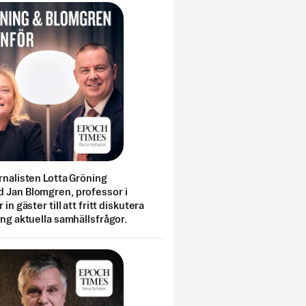
rnalisten Lotta Gröning
 Jan Blomgren, professor i
 in gäster till att fritt diskutera
ing aktuella samhällsfrågor.