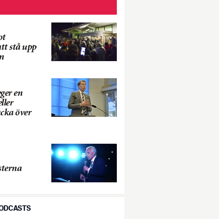
ot
tt stå upp
n
ger en
ller
ucka över
sterna
PODCASTS