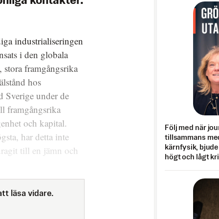
nliga kontakter.
.
diga industrialiseringen
nsats i den globala
t, stora framgångsrika
välstånd hos
d Sverige under de
till framgångsrika
enhet och kapital.
Följ med när jou
gsta, har detta inte
tillsammans med
kärnfysik, bjuder
dragit till en jämn och
högt och lågt kr
tt läsa vidare.