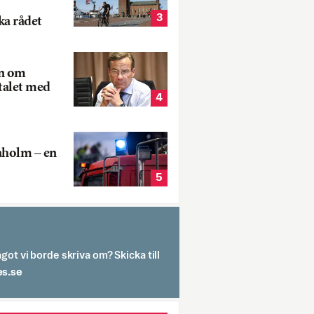
3
ka rådet
rn om
talet med
4
aholm – en
5
got vi borde skriva om? Skicka till
spit