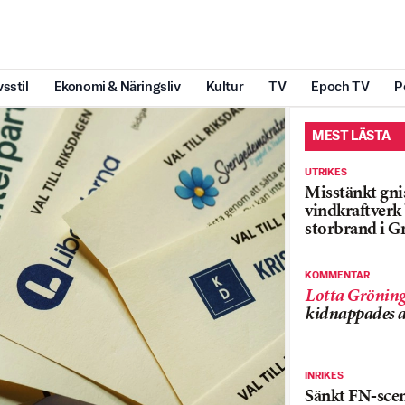
vsstil
Ekonomi & Näringsliv
Kultur
TV
Epoch TV
P
MEST LÄSTA
UTRIKES
Misstänkt gnis
vindkraftver
storbrand i G
KOMMENTAR
Lotta Grönin
kidnappades a
INRIKES
Sänkt FN-sce