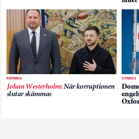
fallet
KRÖNIKA
UTRIKES
Johan Westerholm
:
När korruptionen
Domst
slutar skämmas
engel
Oxfor