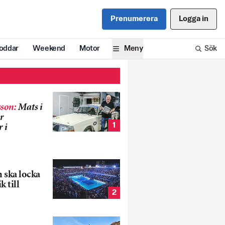
Prenumerera
Logga in
oddar
Weekend
Motor
Meny
Sök
son
:
Mats i
r
1
 i
 ska locka
k till
2