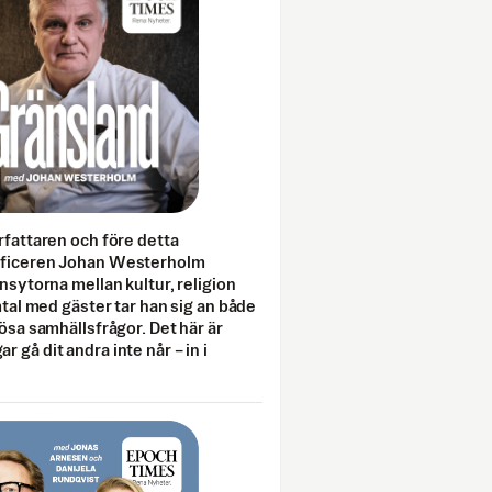
rfattaren och före detta
fficeren Johan Westerholm
onsytorna mellan kultur, religion
amtal med gäster tar han sig an både
lösa samhällsfrågor. Det här är
 gå dit andra inte når – in i