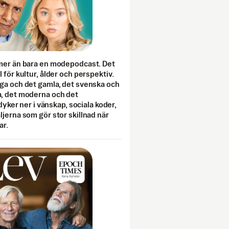
mer än bara en modepodcast. Det
 för kultur, ålder och perspektiv.
ga och det gamla, det svenska och
, det moderna och det
 dyker ner i vänskap, sociala koder,
jerna som gör stor skillnad när
ar.