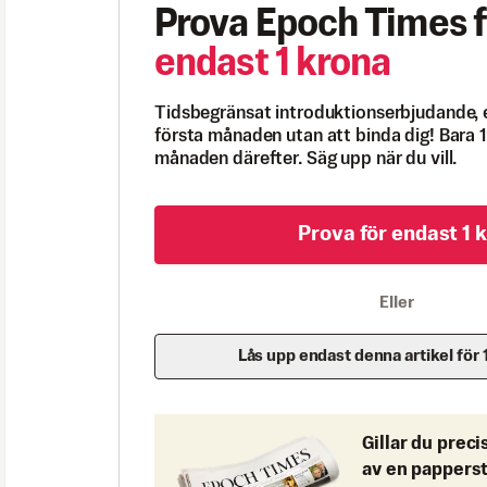
Prova Epoch Times f
endast 1 krona
Tidsbegränsat introduktionserbjudande, 
första månaden utan att binda dig! Bara 1
månaden därefter. Säg upp när du vill.
Prova för endast 1 k
Eller
Lås upp endast denna artikel för 
Gillar du preci
av en pappers