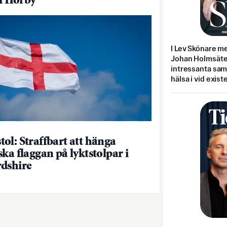
 i Hörby
I Lev Skönare m
Johan Holmsäter
intressanta sa
hälsa i vid exist
ol: Straffbart att hänga
ska flaggan på lyktstolpar i
dshire