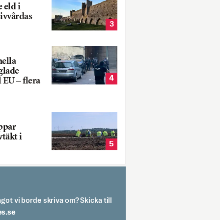
 eld i
sivvårdas
3
nella
glade
4
 EU – flera
oppar
vtäkt i
5
got vi borde skriva om? Skicka till
spit