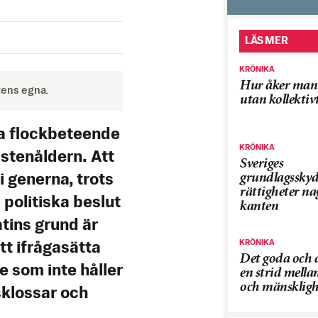
LÄS MER
KRÖNIKA
Hur åker man 
tens egna.
utan kollektiv
ma flockbeteende
KRÖNIKA
stenåldern. Att
Sveriges
grundlagssky
i generna, trots
rättigheter na
politiska beslut
kanten
tins grund är
KRÖNIKA
att ifrågasätta
Det goda och 
e som inte håller
en strid mella
och mänskligh
klossar och