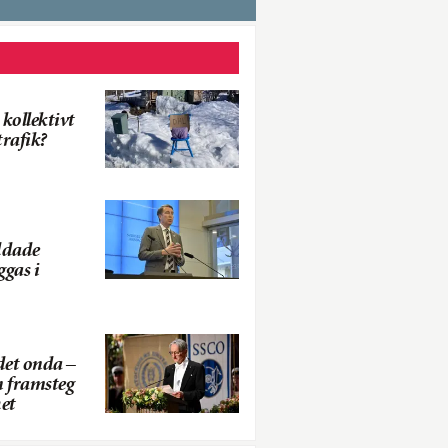
kollektivt
trafik?
ddade
ggas i
det onda –
n framsteg
et