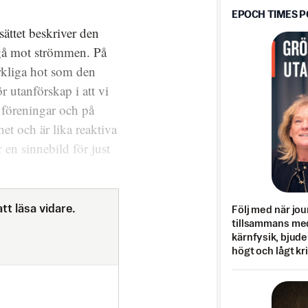
EPOCH TIMES 
ättet beskriver den
a gå mot strömmen. På
erkliga hot som den
r utanförskap i att vi
i föreningar och på
et och är lika reaktiva
 en sinnebild för just
tt läsa vidare.
Följ med när jou
tillsammans med
kärnfysik, bjuder
högt och lågt kr