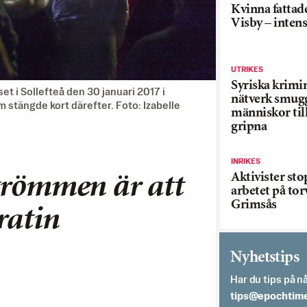
Kvinna fattade
Visby – inten
UTRIKES
Syriska krimi
 i Sollefteå den 30 januari 2017 i
nätverk smug
stängde kort därefter. Foto: Izabelle
människor till
gripna
INRIKES
Aktivister st
trömmen är att
arbetet på tor
Grimsås
ratin
Nyhetstips
Har du tips på nå
es.semithcope@