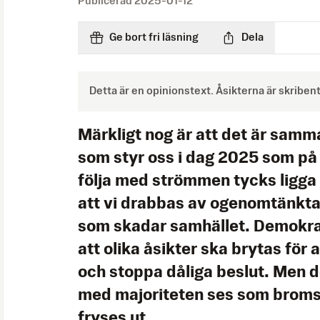
Publicerad
2025-01-12
Ge bort fri läsning
Dela
Detta är en opinionstext. Åsikterna är skriben
Märkligt nog är att det är sam
som styr oss i dag 2025 som på 
följa med strömmen tycks ligga 
att vi drabbas av ogenomtänkta 
som skadar samhället. Demokra
att olika åsikter ska brytas för 
och stoppa dåliga beslut. Men d
med majoriteten ses som broms
fryses ut.