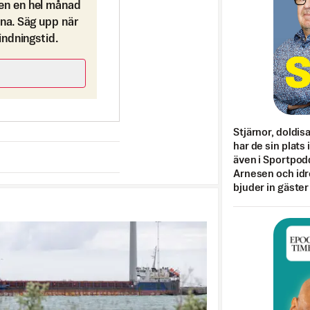
en en hel månad
ona. Säg upp när
bindningstid.
Stjärnor, doldis
har de sin plats 
även i Sportpod
Arnesen och idr
bjuder in gäster