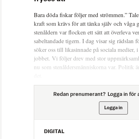
Bara döda fiskar följer med strömmen.” Tales
kraft som krävs för att tänka själv och våg
stenåldern var flocken ett sätt att överleva v
sabeltandade tigern. I dag visar sig rädslan fö
söker oss till likasinnade på sociala medier, 
jobbet. Vi följer drev med stor uppmärksamh
nu som stenåldersmänniskorna var. Politik är
det.
Redan prenumerant?
Logga in för a
Logga in
DIGITAL