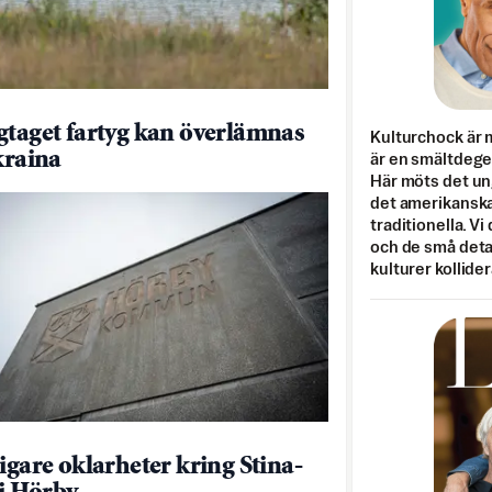
gtaget fartyg kan överlämnas
Kulturchock är 
kraina
är en smältdegel
Här möts det un
det amerikanska
traditionella. Vi
och de små detal
kulturer kollider
ligare oklarheter kring Stina-