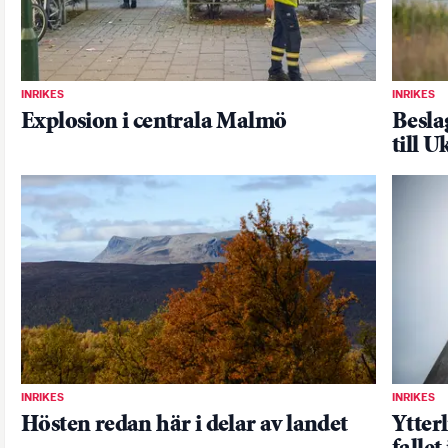
INRIKES
INRIKES
Explosion i centrala Malmö
Besla
till U
INRIKES
INRIKES
Hösten redan här i delar av landet
Ytter