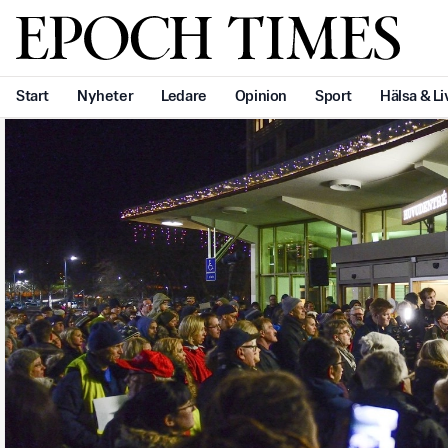
Svenska Epoch Times
Start
Nyheter
Ledare
Opinion
Sport
Hälsa & Li