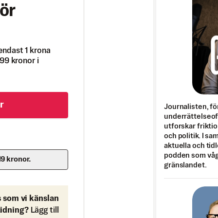
ör
endast 1 krona
99 kronor i
r
Journalisten, fö
underrättelseo
utforskar frikti
och politik. I s
aktuella och tid
podden som vågar
19 kronor.
gränslandet.
s som vi känslan
tidning?
Lägg till