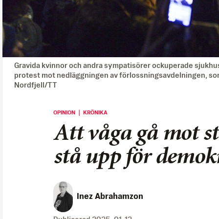
Gravida kvinnor och andra sympatisörer ockuperade sjukhuset
protest mot nedläggningen av förlossningsavdelningen, som 
Nordfjell/TT
OPINION ｜ KRÖNIKA
Att våga gå mot s
stå upp för demok
Inez Abrahamzon