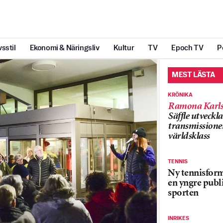
vsstil
Ekonomi & Näringsliv
Kultur
TV
Epoch TV
P
MEST LÄSTA
KRÖNIKA
Ramona Karls
Säffle utveckla
transmissioner
världsklass
TENNIS
Ny tennisform
en yngre publi
sporten
INRIKES