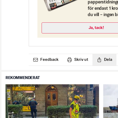
papperstidning
för endast 1 kr
du vill – ingen 
Ja, tack!
Feedback
Skriv ut
Dela
REKOMMENDERAT