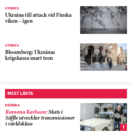
UTRIKES
Ukraina till attack vid Finska
viken – igen
UTRIKES
Bloomberg: Ukrainas
krigskassa snart tom
MEST LÄSTA
KRÖNIKA
Ramona Karlsson
:
Mats i
Säffle utvecklar transmissioner
i världsklass
1