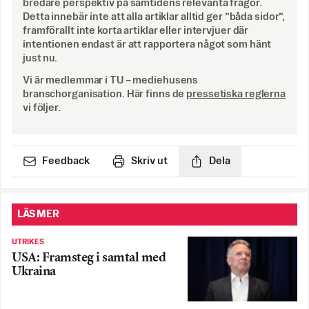
bredare perspektiv på samtidens relevanta frågor.
Detta innebär inte att alla artiklar alltid ger ”båda sidor”,
framförallt inte korta artiklar eller intervjuer där
intentionen endast är att rapportera något som hänt
just nu.
Vi är medlemmar i TU – mediehusens
branschorganisation. Här finns de
pressetiska reglerna
vi följer.
Feedback
Skriv ut
Dela
LÄS MER
UTRIKES
USA: Framsteg i samtal med
Ukraina