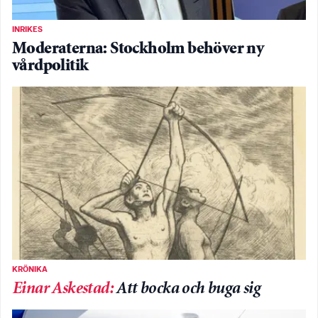
INRIKES
Moderaterna: Stockholm behöver ny
vårdpolitik
KRÖNIKA
Einar Askestad
:
Att bocka och buga sig