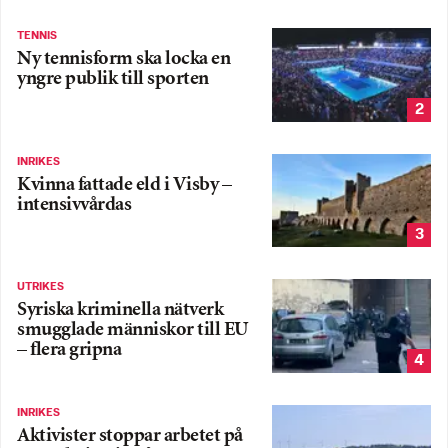
TENNIS
Ny tennisform ska locka en
yngre publik till sporten
2
INRIKES
Kvinna fattade eld i Visby –
intensivvårdas
3
UTRIKES
Syriska kriminella nätverk
smugglade människor till EU
– flera gripna
4
INRIKES
Aktivister stoppar arbetet på