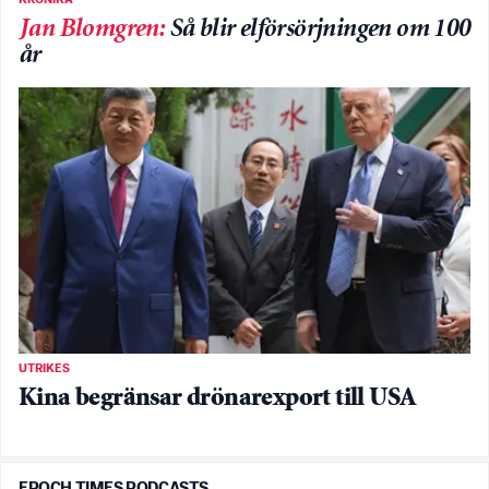
KRÖNIKA
Jan Blomgren
:
Så blir elförsörjningen om 100
år
UTRIKES
Kina begränsar drönarexport till USA
EPOCH TIMES PODCASTS