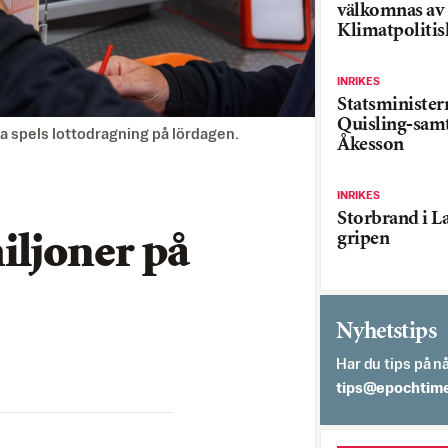
välkomnas av
Klimatpolitis
INRIKES
Statsministe
Quisling-sam
 spels lottodragning på lördagen.
Åkesson
INRIKES
Storbrand i L
gripen
iljoner på
Nyhetstips
Har du tips på nå
es.semithcope@