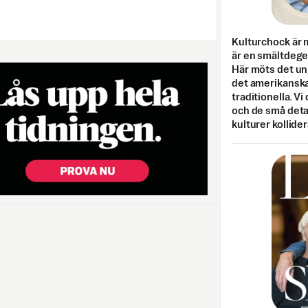
Kulturchock är 
är en smältdegel
Här möts det un
det amerikanska
traditionella. Vi
och de små detal
kulturer kollider