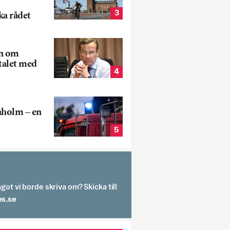
3
ka rådet
rn om
talet med
4
aholm – en
5
got vi borde skriva om? Skicka till
spit