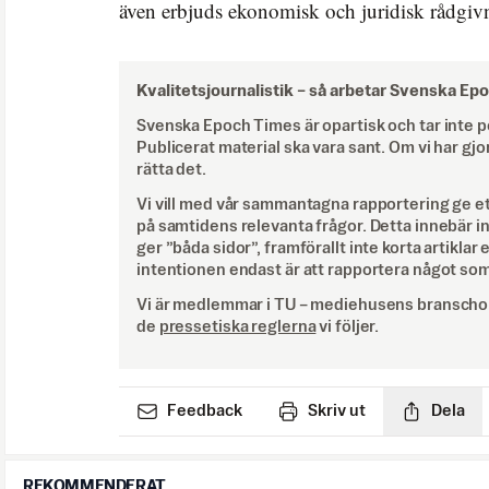
även erbjuds ekonomisk och juridisk rådgiv
Kvalitetsjournalistik –
så arbetar Svenska Ep
Svenska Epoch Times är opartisk och tar inte pol
Publicerat material ska vara sant. Om vi har gjo
rätta det.
Vi vill med vår sammantagna rapportering ge e
på samtidens relevanta frågor. Detta innebär inte 
ger ”båda sidor”, framförallt inte korta artiklar 
intentionen endast är att rapportera något som
Vi är medlemmar i TU – mediehusens branschor
de
pressetiska reglerna
vi följer.
Feedback
Skriv ut
Dela
REKOMMENDERAT