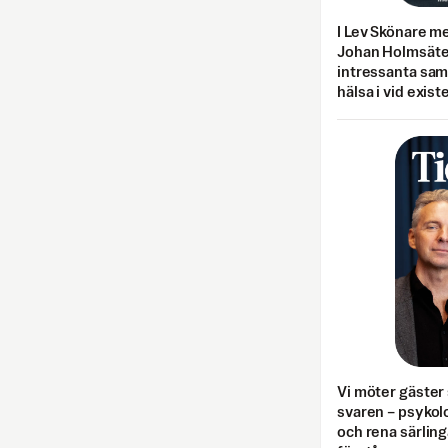
I Lev Skönare m
Johan Holmsäter
intressanta sa
hälsa i vid exist
Vi möter gäster 
svaren – psykolo
och rena särling