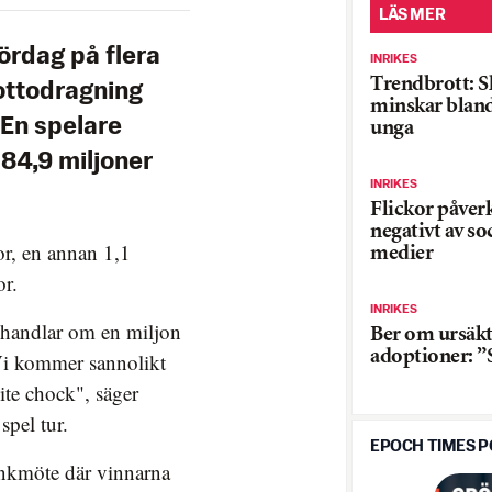
LÄS MER
lördag på flera
INRIKES
Trendbrott: 
lottodragning
minskar blan
 En spelare
unga
4,9 miljoner
INRIKES
Flickor påver
negativt av so
r, en annan 1,1
medier
or.
INRIKES
 handlar om en miljon
Ber om ursäkt
adoptioner: ”
 Vi kommer sannolikt
ite chock", säger
pel tur.
EPOCH TIMES 
ankmöte där vinnarna