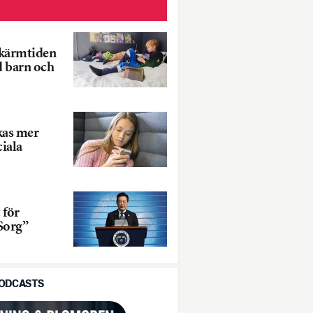
Skärmtiden
d barn och
kas mer
ciala
 för
Sorg”
PODCASTS