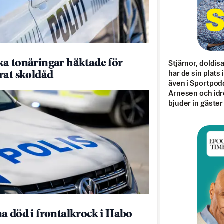
a tonåringar häktade för
Stjärnor, doldis
rat skoldåd
har de sin plats 
även i Sportpod
Arnesen och idr
bjuder in gäster
a död i frontalkrock i Habo