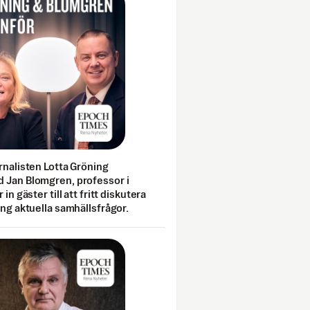
rnalisten Lotta Gröning
 Jan Blomgren, professor i
 in gäster till att fritt diskutera
ing aktuella samhällsfrågor.