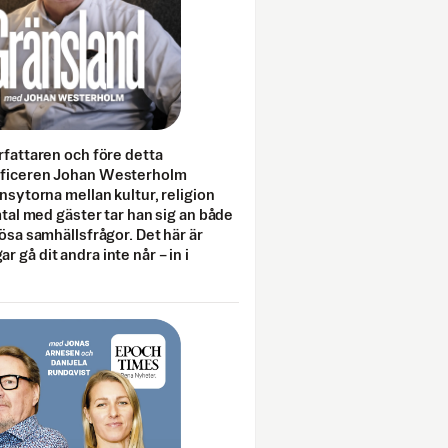
rfattaren och före detta
fficeren Johan Westerholm
onsytorna mellan kultur, religion
amtal med gäster tar han sig an både
lösa samhällsfrågor. Det här är
 gå dit andra inte når – in i