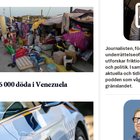
Journalisten, fö
underrättelseo
utforskar frikti
och politik. I s
aktuella och tid
podden som vågar
6 000 döda i Venezuela
gränslandet.