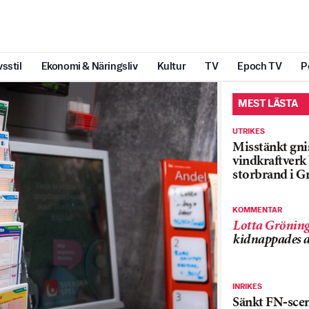
vsstil
Ekonomi & Näringsliv
Kultur
TV
Epoch TV
P
MEST LÄSTA
UTRIKES
Misstänkt gnis
vindkraftver
storbrand i G
KOMMENTAR
Lotta Grönin
kidnappades a
INRIKES
Sänkt FN-sce