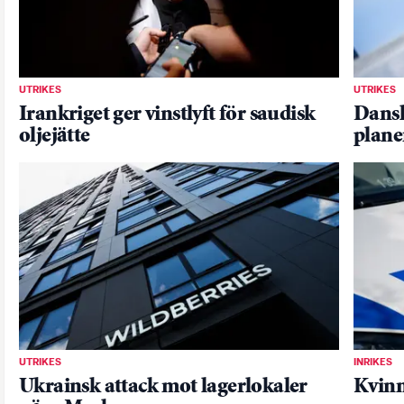
UTRIKES
UTRIKES
Irankriget ger vinstlyft för saudisk
Dansk
oljejätte
plane
UTRIKES
INRIKES
Ukrainsk attack mot lagerlokaler
Kvinn