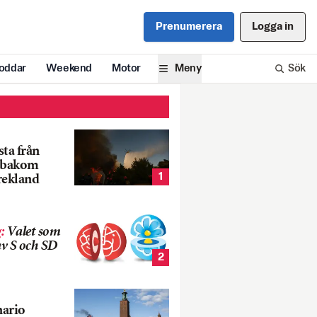
Prenumerera
Logga in
oddar
Weekend
Motor
Meny
Sök
ta från
k bakom
1
rekland
g
:
Valet som
v S och SD
2
nario