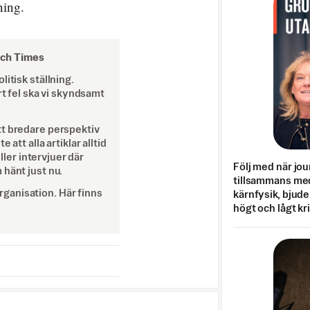
ning.
och Times
itisk ställning.
rt fel ska vi skyndsamt
tt bredare perspektiv
att alla artiklar alltid
eller intervjuer där
Följ med när jou
 hänt just nu.
tillsammans med
ganisation. Här finns
kärnfysik, bjuder
högt och lågt kr