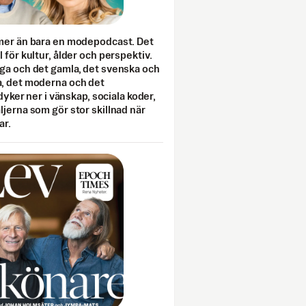
mer än bara en modepodcast. Det
 för kultur, ålder och perspektiv.
ga och det gamla, det svenska och
, det moderna och det
 dyker ner i vänskap, sociala koder,
jerna som gör stor skillnad när
ar.