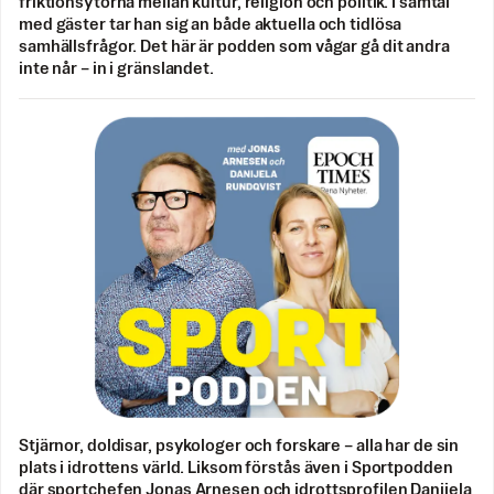
friktionsytorna mellan kultur, religion och politik. I samtal
med gäster tar han sig an både aktuella och tidlösa
samhällsfrågor. Det här är podden som vågar gå dit andra
inte når – in i gränslandet.
Stjärnor, doldisar, psykologer och forskare – alla har de sin
plats i idrottens värld. Liksom förstås även i Sportpodden
där sportchefen Jonas Arnesen och idrottsprofilen Danijela