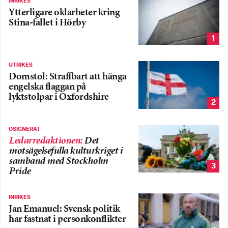
INRIKES
Ytterligare oklarheter kring
Stina-fallet i Hörby
1
UTRIKES
Domstol: Straffbart att hänga
engelska flaggan på
lyktstolpar i Oxfordshire
2
OSIGNERAT
Ledarredaktionen
:
Det
motsägelsefulla kulturkriget i
samband med Stockholm
3
Pride
INRIKES
Jan Emanuel: Svensk politik
har fastnat i personkonflikter