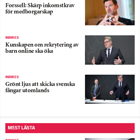
Forssell: Skärp inkomstkrav
för medborgarskap
INRIKES
Kunskapen om rekrytering av
barn online ska öka
INRIKES
Grönt ljus att skicka svenska
fångar utomlands
MEST LÄSTA