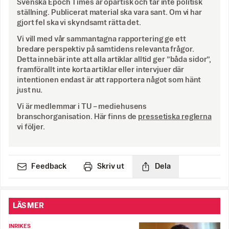
Svenska Epoch Times är opartisk och tar inte politisk
ställning. Publicerat material ska vara sant. Om vi har
gjort fel ska vi skyndsamt rätta det.
Vi vill med vår sammantagna rapportering ge ett
bredare perspektiv på samtidens relevanta frågor.
Detta innebär inte att alla artiklar alltid ger ”båda sidor”,
framförallt inte korta artiklar eller intervjuer där
intentionen endast är att rapportera något som hänt
just nu.
Vi är medlemmar i TU – mediehusens
branschorganisation. Här finns de
pressetiska reglerna
vi följer.
Feedback
Skriv ut
Dela
LÄS MER
INRIKES