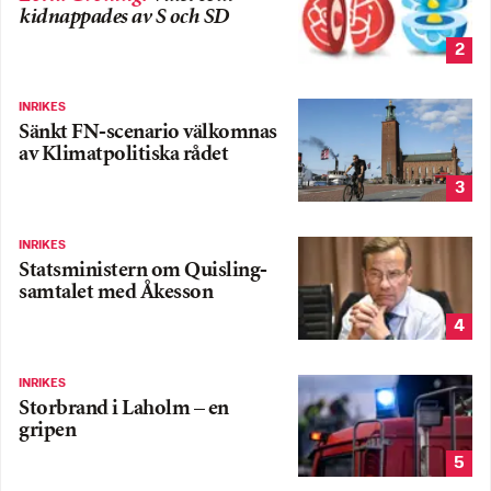
kidnappades av S och SD
2
INRIKES
Sänkt FN-scenario välkomnas
av Klimatpolitiska rådet
3
INRIKES
Statsministern om Quisling-
samtalet med Åkesson
4
INRIKES
Storbrand i Laholm – en
gripen
5