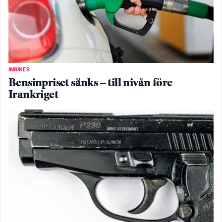
INRIKES
Bensinpriset sänks – till nivån före
Irankriget