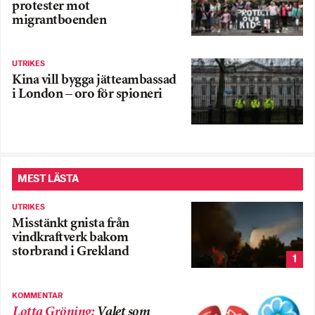
protester mot
migrantboenden
UTRIKES
Kina vill bygga jätteambassad
i London – oro för spioneri
MEST LÄSTA
UTRIKES
Misstänkt gnista från
vindkraftverk bakom
storbrand i Grekland
1
KOMMENTAR
Lotta Gröning
:
Valet som