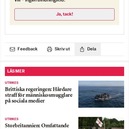
vill – ingen bindningstid.
Ja, tack!
Feedback
Skriv ut
Dela
LÄS MER
UTRIKES
Brittiska regeringen: Hårdare
straff för människosmugglare
på sociala medier
UTRIKES
Storbritannien: Omfattande