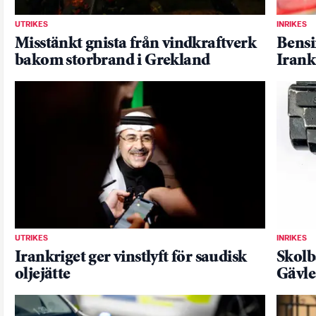
UTRIKES
INRIKES
Misstänkt gnista från vindkraftverk
Bensin
bakom storbrand i Grekland
Irank
UTRIKES
INRIKES
Irankriget ger vinstlyft för saudisk
Skolb
oljejätte
Gävle