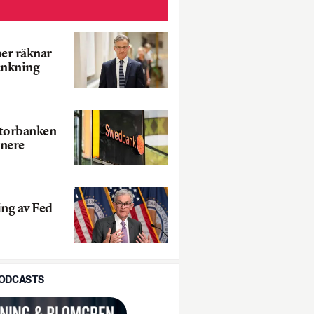
er räknar
änkning
storbanken
 nere
ng av Fed
PODCASTS