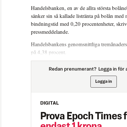
Handelsbanken, en av de allra största bolåne
sänker sin så kallade listränta på bolån med
bindningstid med 0,20 procentenheter, skrive
pressmeddelande.
Handelsbankens genomsnittliga tremånadersrä
på 4,38 procent.
Redan prenumerant?
Logga in för a
Logga in
DIGITAL
Prova Epoch Times f
endast 1 krona