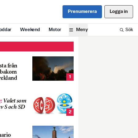
Prenumerera
Logga in
oddar
Weekend
Motor
Meny
Sök
ta från
k bakom
1
rekland
g
:
Valet som
v S och SD
2
nario