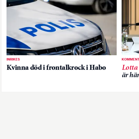
INRIKES
KOMMENT
Kvinna död i frontalkrock i Habo
Lotta
är hä