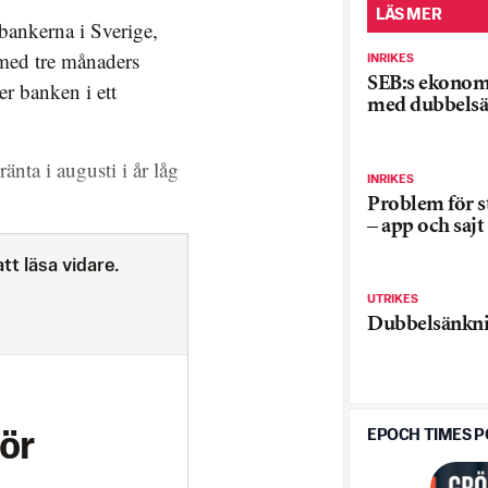
LÄS MER
bankerna i Sverige,
 med tre månaders
INRIKES
SEB:s ekonom
r banken i ett
med dubbels
nta i augusti i år låg
INRIKES
Problem för 
– app och sajt
tt läsa vidare.
UTRIKES
Dubbelsänkni
EPOCH TIMES 
ör