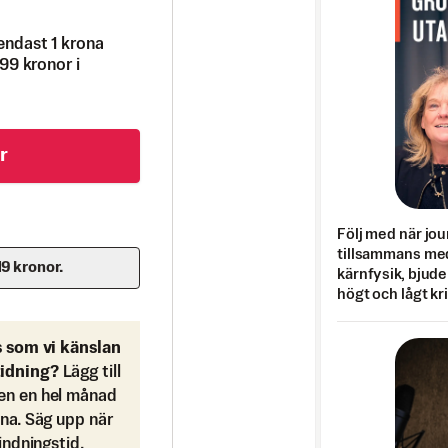
endast 1 krona
99 kronor i
r
Följ med när jou
tillsammans med
19 kronor.
kärnfysik, bjuder
högt och lågt kr
s som vi känslan
tidning?
Lägg till
en en hel månad
ona. Säg upp när
bindningstid.