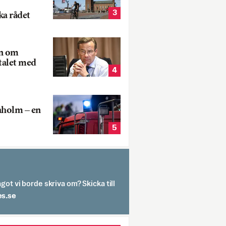
3
ka rådet
rn om
talet med
4
aholm – en
5
got vi borde skriva om? Skicka till
spit