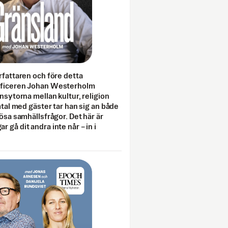
rfattaren och före detta
fficeren Johan Westerholm
onsytorna mellan kultur, religion
amtal med gäster tar han sig an både
lösa samhällsfrågor. Det här är
 gå dit andra inte når – in i