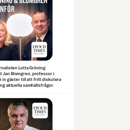
rnalisten Lotta Gröning
 Jan Blomgren, professor i
 in gäster till att fritt diskutera
ing aktuella samhällsfrågor.