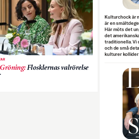
Kulturchock är 
är en smältdegel
Här möts det un
det amerikanska
traditionella. Vi
och de små detal
kulturer kollider
AR
 Gröning
:
Flosklernas valrörelse
r