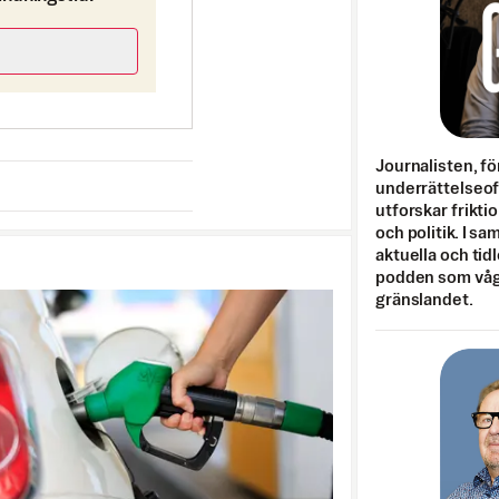
Journalisten, fö
underrättelseo
utforskar frikti
och politik. I s
aktuella och tid
podden som vågar
gränslandet.