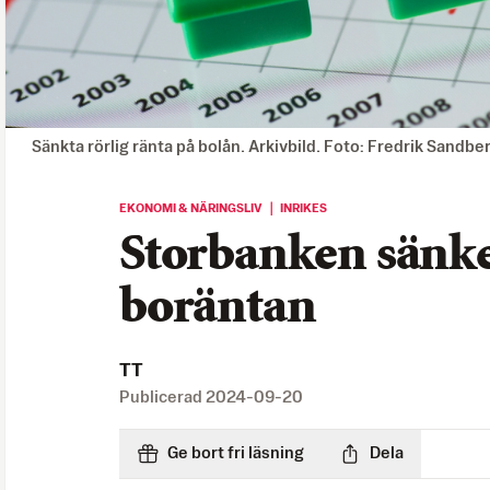
Sänkta rörlig ränta på bolån. Arkivbild. Foto: Fredrik Sandb
EKONOMI & NÄRINGSLIV ｜ INRIKES
Storbanken sänke
boräntan
TT
Publicerad
2024-09-20
Ge bort fri läsning
Dela