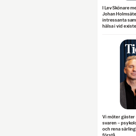
I Lev Skönare m
Johan Holmsäter
intressanta sa
hälsa i vid exist
Vi möter gäster 
svaren – psykolo
och rena särling
förstå.