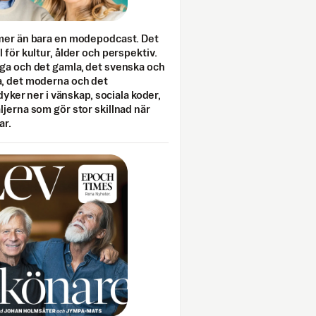
mer än bara en modepodcast. Det
 för kultur, ålder och perspektiv.
ga och det gamla, det svenska och
, det moderna och det
 dyker ner i vänskap, sociala koder,
jerna som gör stor skillnad när
ar.