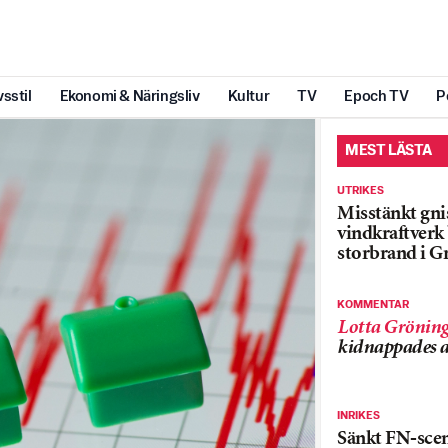
vsstil
Ekonomi & Näringsliv
Kultur
TV
Epoch TV
P
MEST LÄSTA
UTRIKES
Misstänkt gnis
vindkraftver
storbrand i G
KOMMENTAR
Lotta Grönin
kidnappades a
INRIKES
Sänkt FN-sce