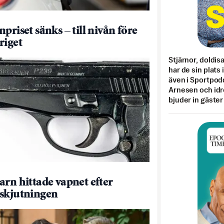
priset sänks – till nivån före
riget
Stjärnor, doldis
har de sin plats 
även i Sportpod
Arnesen och idr
bjuder in gäster
arn hittade vapnet efter
skjutningen