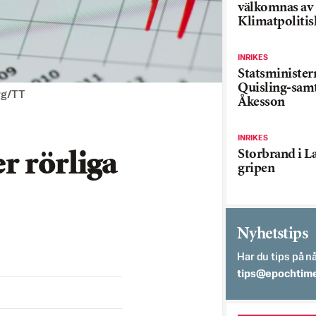
välkomnas av
Klimatpolitis
INRIKES
Statsministe
Quisling-sam
erg/TT
Åkesson
INRIKES
Storbrand i L
r rörliga
gripen
Nyhetstips
Har du tips på nå
es.semithcope@