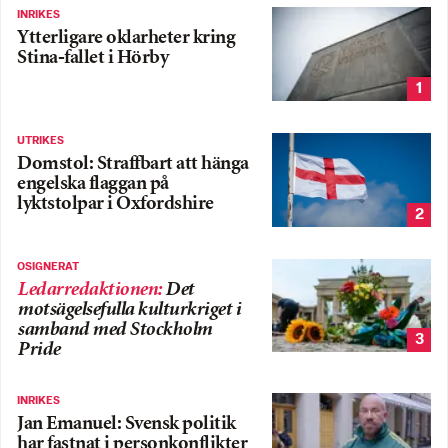
INRIKES
Ytterligare oklarheter kring
Stina-fallet i Hörby
1
UTRIKES
Domstol: Straffbart att hänga
engelska flaggan på
lyktstolpar i Oxfordshire
2
OSIGNERAT
Ledarredaktionen
:
Det
motsägelsefulla kulturkriget i
samband med Stockholm
3
Pride
INRIKES
Jan Emanuel: Svensk politik
har fastnat i personkonflikter