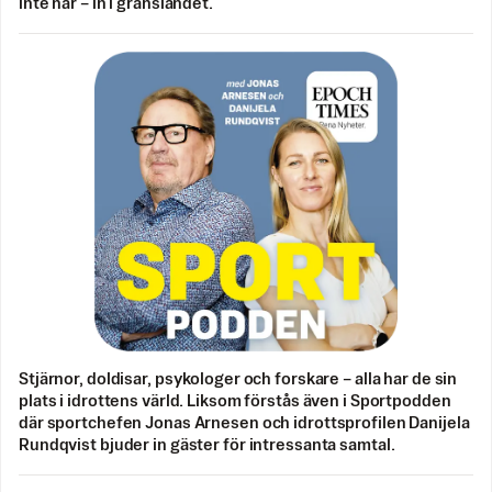
inte når – in i gränslandet.
Stjärnor, doldisar, psykologer och forskare – alla har de sin
plats i idrottens värld. Liksom förstås även i Sportpodden
där sportchefen Jonas Arnesen och idrottsprofilen Danijela
Rundqvist bjuder in gäster för intressanta samtal.