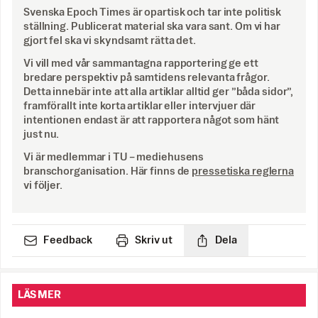
Svenska Epoch Times är opartisk och tar inte politisk
ställning. Publicerat material ska vara sant. Om vi har
gjort fel ska vi skyndsamt rätta det.
Vi vill med vår sammantagna rapportering ge ett
bredare perspektiv på samtidens relevanta frågor.
Detta innebär inte att alla artiklar alltid ger ”båda sidor”,
framförallt inte korta artiklar eller intervjuer där
intentionen endast är att rapportera något som hänt
just nu.
Vi är medlemmar i TU – mediehusens
branschorganisation. Här finns de
pressetiska reglerna
vi följer.
Feedback
Skriv ut
Dela
LÄS MER