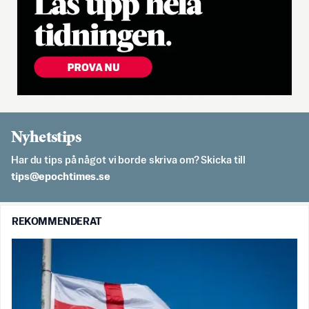
Nyhetstips
Har du tips på något vi borde skriva om? Skicka till
es.semithcope@spit
REKOMMENDERAT