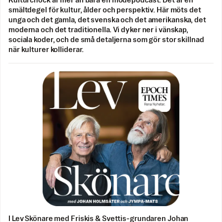
Kulturchock är mer än bara en modepodcast. Det är en
smältdegel för kultur, ålder och perspektiv. Här möts det
unga och det gamla, det svenska och det amerikanska, det
moderna och det traditionella. Vi dyker ner i vänskap,
sociala koder, och de små detaljerna som gör stor skillnad
när kulturer kolliderar.
I Lev Skönare med Friskis & Svettis-grundaren Johan