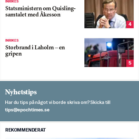
INRIKES
Statsministern om Quisling-
samtalet med Åkesson
4
INRIKES
Storbrand i Laholm – en
gripen
5
Nyhetstips
Har du tips på något vi borde skriva om? Skicka till
es.semithcope@spit
REKOMMENDERAT