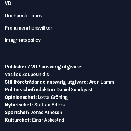
VD
Om Epoch Times
Prenumerationsvillkor
Integritetspolicy
Publisher / VD / ansvarig utgivare
Vasilios Zoupounidis
Ställföreträdande ansvarig utgivare
Aron Lamm
Politisk chefredaktör
Daniel Sundqvist
Opinionschef
Lotta Gröning
Nyhetschef
Staffan Erfors
Sportchef
Jonas Arnesen
Kulturchef
Einar Askestad