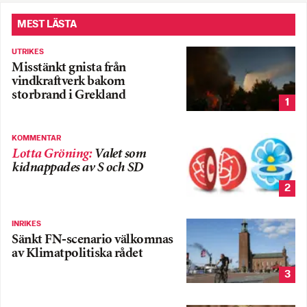
MEST LÄSTA
UTRIKES
Misstänkt gnista från
vindkraftverk bakom
storbrand i Grekland
1
KOMMENTAR
Lotta Gröning
:
Valet som
kidnappades av S och SD
2
INRIKES
Sänkt FN-scenario välkomnas
av Klimatpolitiska rådet
3