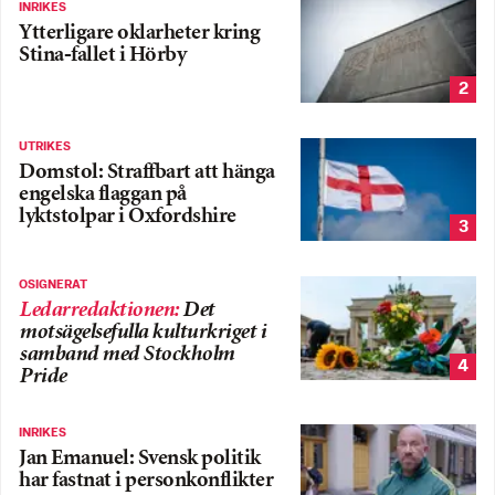
INRIKES
Ytterligare oklarheter kring
Stina-fallet i Hörby
2
UTRIKES
Domstol: Straffbart att hänga
engelska flaggan på
lyktstolpar i Oxfordshire
3
OSIGNERAT
Ledarredaktionen
:
Det
motsägelsefulla kulturkriget i
samband med Stockholm
4
Pride
INRIKES
Jan Emanuel: Svensk politik
har fastnat i personkonflikter