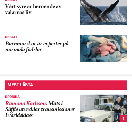
Vårt syre är beroende av
valarnas liv
DEBATT
Barnmorskor är experter på
normala födslar
MEST LÄSTA
KRÖNIKA
Ramona Karlsson
:
Mats i
Säffle utvecklar transmissioner
i världsklass
1