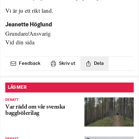
Vi är ju ett rikt land.
Jeanette Höglund
Grundare/Ansvarig
Vid din sida
Feedback
Skriv ut
Dela
LÄS MER
DEBATT
Var rädd om vår svenska
baggbölerilag
DEBATT