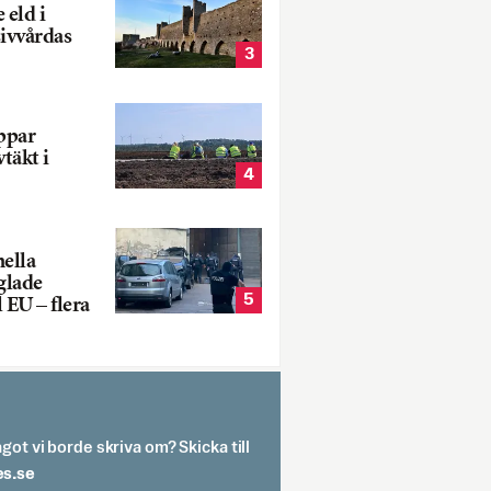
 eld i
sivvårdas
3
oppar
vtäkt i
4
nella
glade
5
 EU – flera
got vi borde skriva om? Skicka till
spit