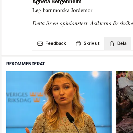
Agneta Bergenheim
Leg.barnmorska Jordemor
Detta är en opinionstext. Åsikterna är skrib
Feedback
Skriv ut
Dela
REKOMMENDERAT