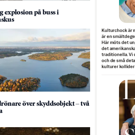
g explosion på buss i
skus
Kulturchock är 
är en smältdegel
Här möts det un
det amerikanska
traditionella. Vi
och de små detal
kulturer kollider
drönare över skyddsobjekt – två
a