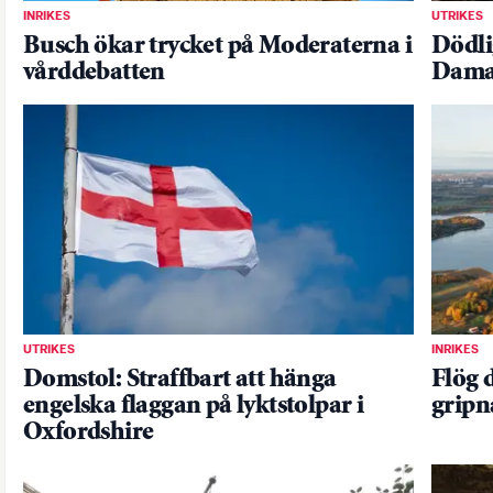
INRIKES
UTRIKES
Busch ökar trycket på Moderaterna i
Dödli
vårddebatten
Dama
UTRIKES
INRIKES
Domstol: Straffbart att hänga
Flög 
engelska flaggan på lyktstolpar i
gripn
Oxfordshire