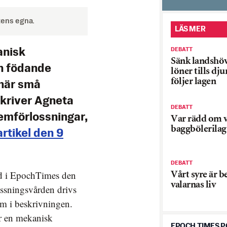
tens egna.
LÄS MER
DEBATT
anisk
Sänk landshö
n födande
löner tills dj
följer lagen
när små
skriver Agneta
DEBATT
mförlossningar,
Var rädd om v
baggbölerilag
artikel den 9
DEBATT
rd i EpochTimes den
Vårt syre är b
valarnas liv
ossningsvården drivs
m i beskrivningen.
r en mekanisk
EPOCH TIMES 