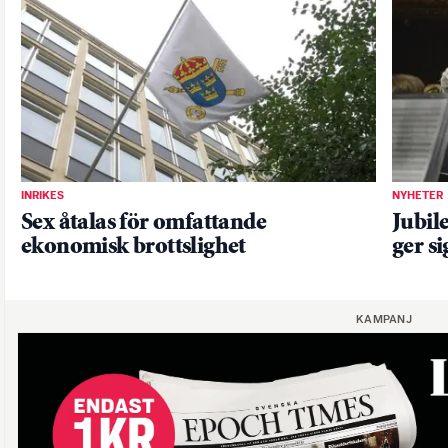
INRIKES
NYHETER
Sex åtalas för omfattande
Jubil
ekonomisk brottslighet
ger s
KAMPANJ