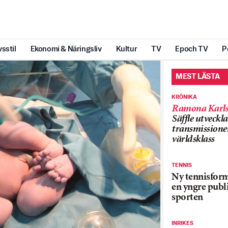
vsstil
Ekonomi & Näringsliv
Kultur
TV
Epoch TV
P
MEST LÄSTA
KRÖNIKA
Ramona Karls
Säffle utveckla
transmissioner
världsklass
TENNIS
Ny tennisform
en yngre publi
sporten
INRIKES