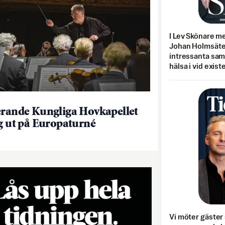
I Lev Skönare m
Johan Holmsäter
intressanta sa
hälsa i vid exist
erande Kungliga Hovkapellet
ig ut på Europaturné
Vi möter gäster 