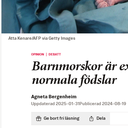
Atta Kenare/AFP via Getty Images
OPINION ｜ DEBATT
Barnmorskor är ex
normala födslar
Agneta Bergenheim
Uppdaterad
2025-01-31
Publicerad
2024-08-19
Ge bort fri läsning
Dela