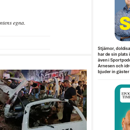
entens egna.
Stjärnor, doldis
har de sin plats 
även i Sportpod
Arnesen och idr
bjuder in gäster