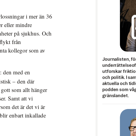
lossningar i mer än 36
er eller mindre
enheter på sjukhus. Och
flykt från
nta kollegor som av
Journalisten, fö
underrättelseo
r: den med en
utforskar frikti
och politik. I s
tisk – den där
aktuella och tid
 gott som allt hänger
podden som vågar
gränslandet.
er. Samt att vi
som det är det vi är
lir enbart inkallade