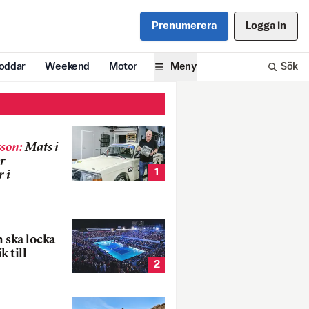
Prenumerera
Logga in
oddar
Weekend
Motor
Meny
Sök
son
:
Mats i
r
1
 i
 ska locka
k till
2