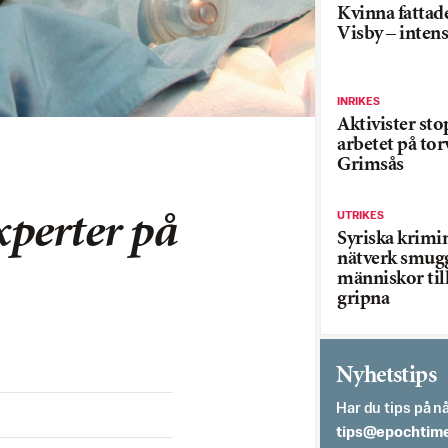
Kvinna fattade
Visby – inten
INRIKES
Aktivister st
arbetet på tor
Grimsås
UTRIKES
perter på
Syriska krimi
nätverk smug
människor till
gripna
Nyhetstips
Har du tips på nå
es.semithcope@