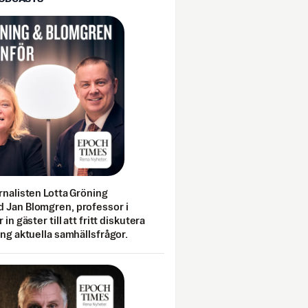
rnalisten Lotta Gröning
 Jan Blomgren, professor i
 in gäster till att fritt diskutera
ing aktuella samhällsfrågor.