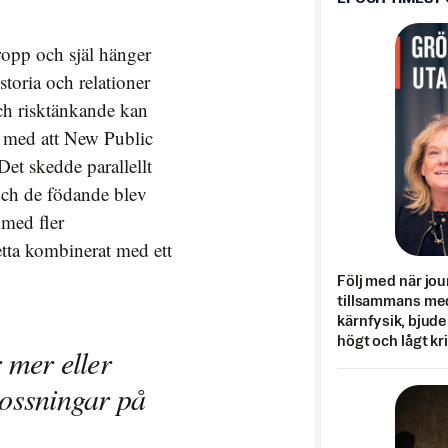
ropp och själ hänger
oria och relationer
och risktänkande kan
n med att New Public
et skedde parallellt
och de födande blev
 med fler
etta kombinerat med ett
Följ med när jou
tillsammans med
kärnfysik, bjuder
högt och lågt kr
 mer eller
lossningar på