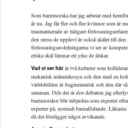
Som barnmorska har jag arbetat med hemför
år nu. Jag får fler och fler kvinnor som är m
traumatiserade av tidigare förlossningserfar
den stress de upplevt är också skälet till den 
förlossningsavdelningarna vi ser av kompete
etiska skäl lämnar ett yrke de älskar.
är två kulturer som kollidera
Vad vi ser här
mekanisk människosyn och den med en holis
världsbilden är fragmentarisk och den där så
samman. Och det är
den
debatten jag efterlys
barnmorskor blir inbjudna som experter efter
experter på, normalt barnafödande. Läkarna b
då det föreligger något avvikande.