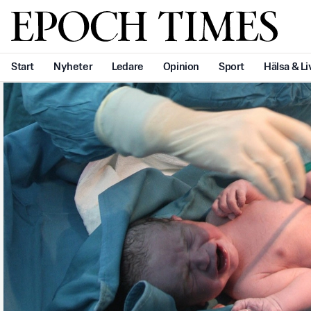
Svenska Epoch Times
Start
Nyheter
Ledare
Opinion
Sport
Hälsa & Li