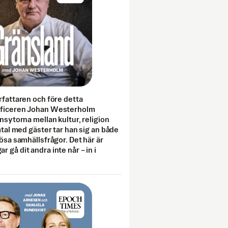
rfattaren och före detta
fficeren Johan Westerholm
onsytorna mellan kultur, religion
amtal med gäster tar han sig an både
lösa samhällsfrågor. Det här är
 gå dit andra inte når – in i