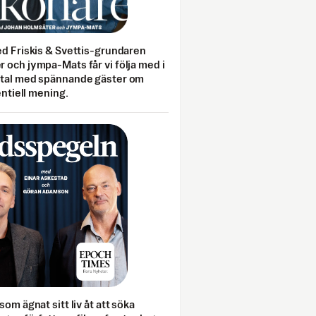
ed Friskis & Svettis-grundaren
 och jympa-Mats får vi följa med i
mtal med spännande gäster om
entiell mening.
som ägnat sitt liv åt att söka