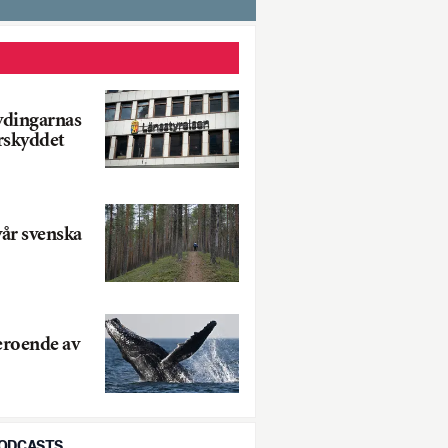
vdingarnas
urskyddet
år svenska
eroende av
PODCASTS