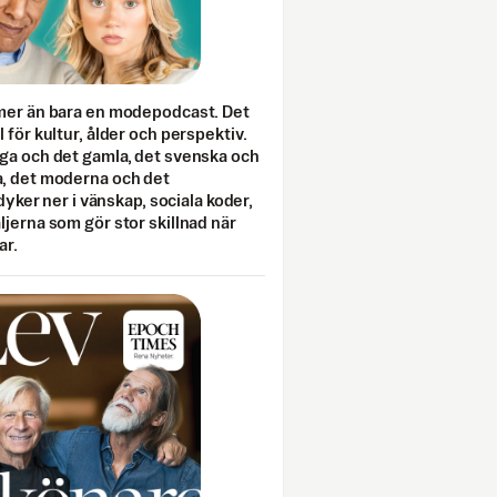
mer än bara en modepodcast. Det
 för kultur, ålder och perspektiv.
ga och det gamla, det svenska och
, det moderna och det
 dyker ner i vänskap, sociala koder,
jerna som gör stor skillnad när
ar.