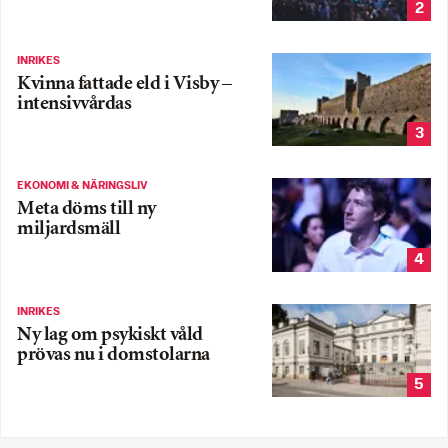
2
INRIKES
Kvinna fattade eld i Visby –
intensivvårdas
3
EKONOMI & NÄRINGSLIV
Meta döms till ny
miljardsmäll
4
INRIKES
Ny lag om psykiskt våld
prövas nu i domstolarna
5