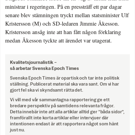
ministrar i regeringen. På en pressträff ett par dagar
senare blev stämningen tryckt mellan statsminister Ulf
Kristersson (M) och SD-ledaren Jimmie Åkesson.
Kristersson ansåg inte att han fått någon förklaring
medan Åkesson tyckte att ärendet var utagerat.
Kvalitetsjournalistik –
så arbetar Svenska Epoch Times
Svenska Epoch Times är opartisk och tar inte politisk
ställning. Publicerat material ska vara sant. Om vi har
gjort fel ska vi skyndsamt rätta det.
Vi vill med vår sammantagna rapportering ge ett
bredare perspektiv på samtidens relevanta frågor.
Detta innebär inte att alla artiklar alltid ger ”båda sidor”,
framförallt inte korta artiklar eller intervjuer där
intentionen endast är att rapportera något som hänt
just nu.