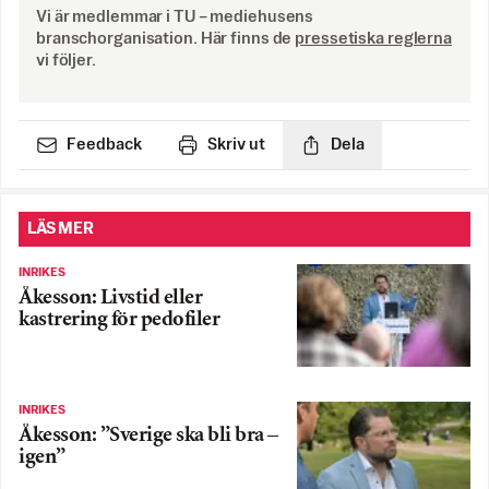
Vi är medlemmar i TU – mediehusens
branschorganisation. Här finns de
pressetiska reglerna
vi följer.
Feedback
Skriv ut
Dela
LÄS MER
INRIKES
Åkesson: Livstid eller
kastrering för pedofiler
INRIKES
Åkesson: ”Sverige ska bli bra –
igen”