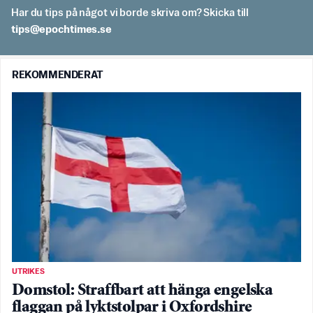
Har du tips på något vi borde skriva om? Skicka till
es.semithcope@spit
REKOMMENDERAT
UTRIKES
Domstol: Straffbart att hänga engelska
flaggan på lyktstolpar i Oxfordshire