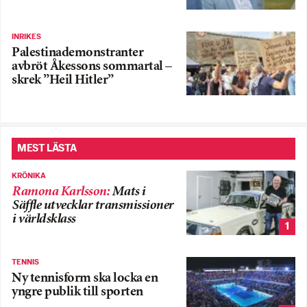
INRIKES
Palestinademonstranter
avbröt Åkessons sommartal –
skrek ”Heil Hitler”
MEST LÄSTA
KRÖNIKA
Ramona Karlsson
:
Mats i
Säffle utvecklar transmissioner
i världsklass
1
TENNIS
Ny tennisform ska locka en
yngre publik till sporten