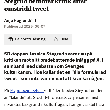
Stegrud bemöter kritik efter
omstridd tweet
Anja Haglund/TT
Publicerad
2025-09-07
Ge bort fri läsning
Dela
SD-toppen Jessica Stegrud svarar nu på
kritiken mot sitt omdebatterade inlägg på X, i
samband med debatten om Sveriges
kulturkanon. Hon kallar det en "illa formulerad
tweet” som inte var menad att kränka någon.
På
Expressen Debatt
vidhåller Jessica Stegrud att det
är ”talande” att S och M företräds av personer med
invandrarbakgrund i kulturfrågan. Länge var det bara