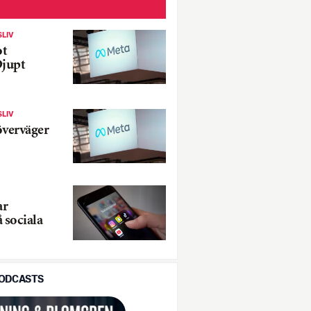
SLIV
ot
Djupt
SLIV
överväger
ar
 sociala
PODCASTS