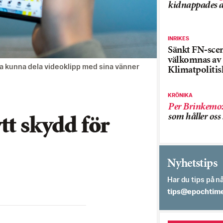
kidnappades a
INRIKES
Sänkt FN-sce
välkomnas av
a kunna dela videoklipp med sina vänner
Klimatpolitis
KRÖNIKA
Per Brinkemo
som håller os
tt skydd för
Nyhetstips
Har du tips på nå
es.semithcope@