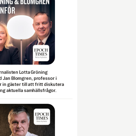
rnalisten Lotta Gröning
 Jan Blomgren, professor i
 in gäster till att fritt diskutera
ing aktuella samhällsfrågor.