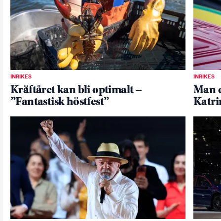
INRIKES
INRIKES
Kräftåret kan bli optimalt –
Man d
”Fantastisk höstfest”
Katr