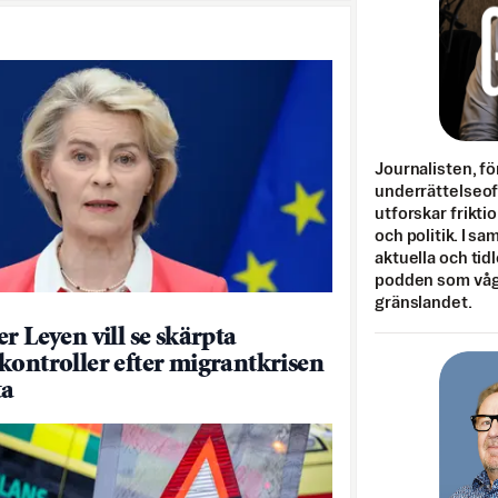
Journalisten, fö
underrättelseo
utforskar frikti
och politik. I s
aktuella och tid
podden som vågar
gränslandet.
r Leyen vill se skärpta
kontroller efter migrantkrisen
ta