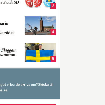
v S och SD
3
nario
4
ka rådet
:
Flaggan
s samman
5
got vi borde skriva om? Skicka till
spit