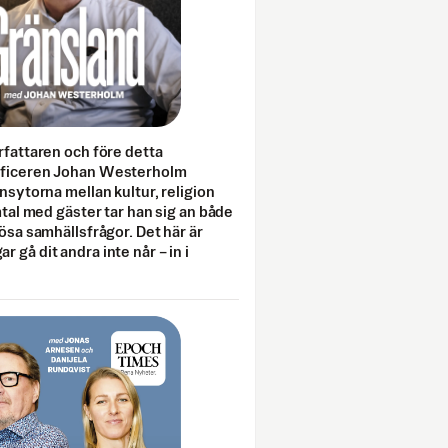
rfattaren och före detta
fficeren Johan Westerholm
onsytorna mellan kultur, religion
amtal med gäster tar han sig an både
lösa samhällsfrågor. Det här är
 gå dit andra inte når – in i