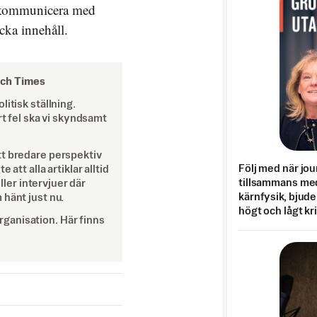
ch kommunicera med
äcka innehåll.
och Times
itisk ställning.
rt fel ska vi skyndsamt
tt bredare perspektiv
Följ med när jou
att alla artiklar alltid
tillsammans med
eller intervjuer där
kärnfysik, bjuder
 hänt just nu.
högt och lågt kr
ganisation. Här finns