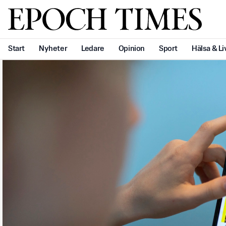
Svenska Epoch Times
Start
Nyheter
Ledare
Opinion
Sport
Hälsa & Li