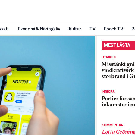
vsstil
Ekonomi & Näringsliv
Kultur
TV
Epoch TV
P
MEST LÄSTA
UTRIKES
Misstänkt gnis
vindkraftver
storbrand i G
INRIKES
Partier för sä
inkomster i m
KOMMENTAR
Lotta Grönin