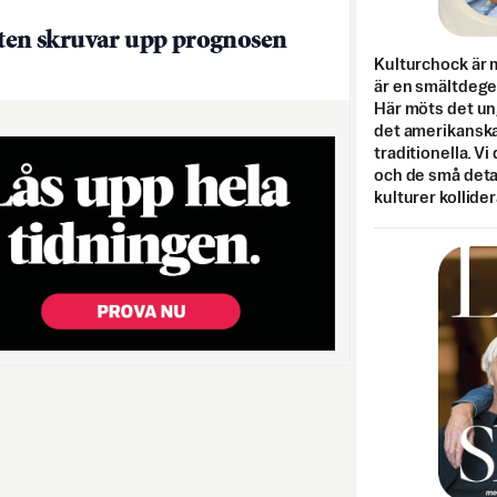
tten skruvar upp prognosen
Kulturchock är 
är en smältdegel
Här möts det un
det amerikanska
traditionella. Vi
och de små detal
kulturer kollider