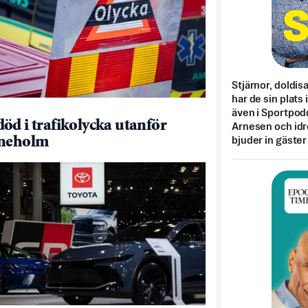
Stjärnor, doldis
har de sin plats 
även i Sportpod
öd i trafikolycka utanför
Arnesen och idr
ineholm
bjuder in gäster