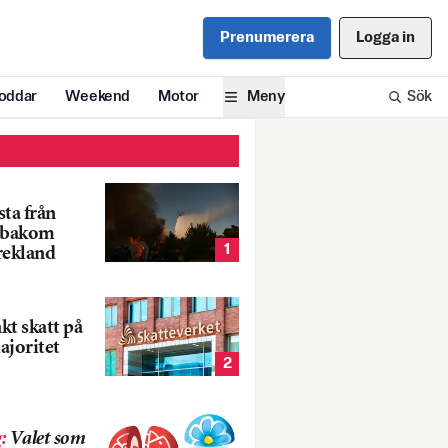
Prenumerera
Logga in
oddar
Weekend
Motor
Meny
Sök
ta från
k bakom
1
rekland
nkt skatt på
ajoritet
2
g
:
Valet som