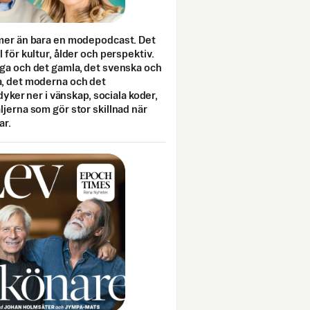
mer än bara en modepodcast. Det
 för kultur, ålder och perspektiv.
ga och det gamla, det svenska och
, det moderna och det
 dyker ner i vänskap, sociala koder,
jerna som gör stor skillnad när
ar.