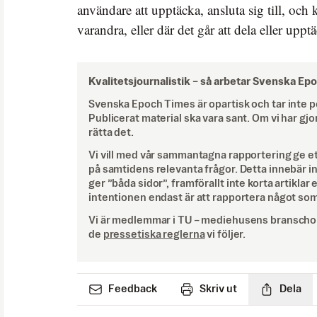
användare att upptäcka, ansluta sig till, o
varandra, eller där det går att dela eller uppt
Kvalitetsjournalistik –
så arbetar Svenska Ep
Svenska Epoch Times är opartisk och tar inte pol
Publicerat material ska vara sant. Om vi har gjo
rätta det.
Vi vill med vår sammantagna rapportering ge e
på samtidens relevanta frågor. Detta innebär inte 
ger ”båda sidor”, framförallt inte korta artiklar 
intentionen endast är att rapportera något som
Vi är medlemmar i TU – mediehusens branschor
de
pressetiska reglerna
vi följer.
Feedback
Skriv ut
Dela