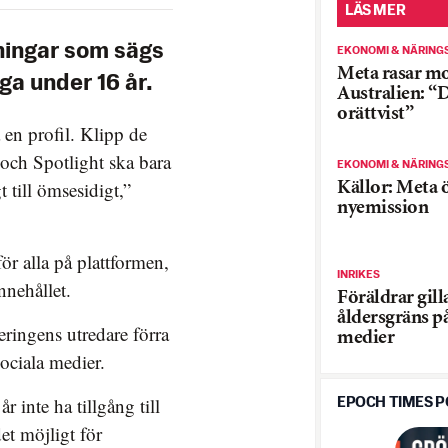
LÄS MER
ningar som sägs
EKONOMI & NÄRING
Meta rasar m
ga under 16 år.
Australien: “
orättvist”
en profil. Klipp de
 och Spotlight ska bara
EKONOMI & NÄRING
 till ömsesidigt,”
Källor: Meta 
nyemission
för alla på plattformen,
INRIKES
nnehållet.
Föräldrar gill
åldersgräns på
ringens utredare förra
medier
ociala medier.
 inte ha tillgång till
EPOCH TIMES 
et möjligt för