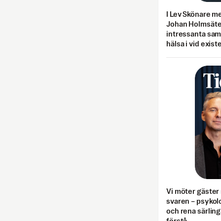
I Lev Skönare m
Johan Holmsäter
intressanta sa
hälsa i vid exist
Vi möter gäster 
svaren – psykolo
och rena särling