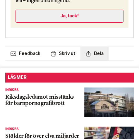
vill – ingen bindningstid.
Ja, tack!
Feedback
Skriv ut
Dela
LÄS MER
INRIKES
Riksdagsledamot misstänks
för barnpornografibrott
INRIKES
Stölder för över elva miljarder