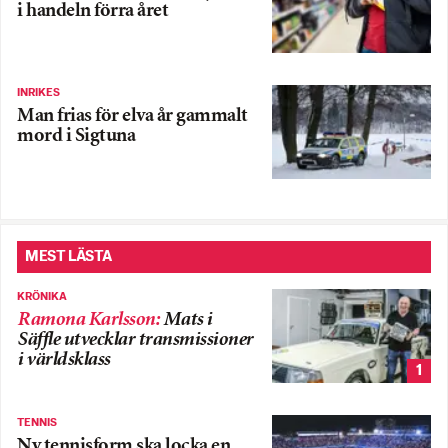
i handeln förra året
INRIKES
Man frias för elva år gammalt
mord i Sigtuna
MEST LÄSTA
KRÖNIKA
Ramona Karlsson
:
Mats i
Säffle utvecklar transmissioner
i världsklass
1
TENNIS
Ny tennisform ska locka en