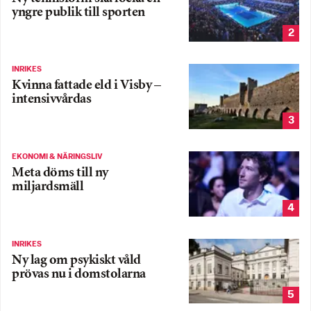
yngre publik till sporten
2
INRIKES
Kvinna fattade eld i Visby –
intensivvårdas
3
EKONOMI & NÄRINGSLIV
Meta döms till ny
miljardsmäll
4
INRIKES
Ny lag om psykiskt våld
prövas nu i domstolarna
5