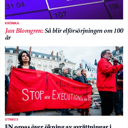
KRÖNIKA
Jan Blomgren
:
Så blir elförsörjningen om 100
år
UTRIKES
FN oroas över ökning av avrättningar i