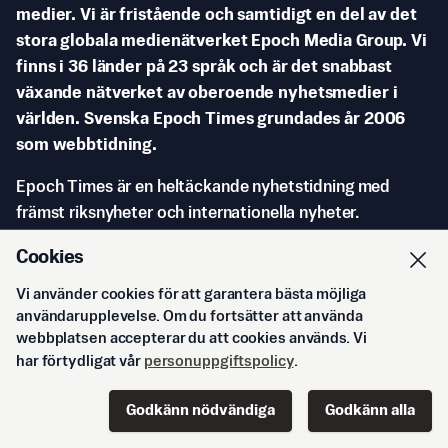
medier. Vi är fristående och samtidigt en del av det
stora globala medienätverket Epoch Media Group. Vi
finns i 36 länder på 23 språk och är det snabbast
växande nätverket av oberoende nyhetsmedier i
världen. Svenska Epoch Times grundades år 2006
som webbtidning.
Epoch Times är en heltäckande nyhetstidning med
främst riksnyheter och internationella nyheter.
Vi vill rapportera de viktiga händelserna i vår tid, inte för
Cookies
att de är sensationella utan för att de har betydelse i
Vi använder cookies för att garantera bästa möjliga
ett långsiktigt perspektiv.
användarupplevelse. Om du fortsätter att använda
webbplatsen accepterar du att cookies används. Vi
Vi vill upprätthålla universella mänskliga värden,
har förtydligat vår
personuppgiftspolicy
.
rättigheter och friheter i det vi publicerar. Svenska
Epoch Times är medlem i Tidningsutgivarna (TU) och är
Godkänn nödvändiga
Godkänn alla
Start
Innehåll
Podd
Senaste
Logga in
av ”särskild vikt för mediemångfalden” enligt