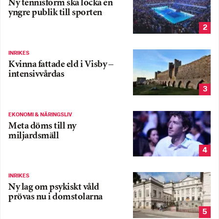
Ny tennisform ska locka en
yngre publik till sporten
2
INRIKES
Kvinna fattade eld i Visby –
intensivvårdas
3
EKONOMI & NÄRINGSLIV
Meta döms till ny
miljardsmäll
4
INRIKES
Ny lag om psykiskt våld
prövas nu i domstolarna
5