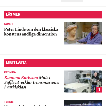
LÄS MER
KONST
Peter Linde om den klassiska
konstens andliga dimension
MEST LÄSTA
KRÖNIKA
Ramona Karlsson
:
Mats i
Säffle utvecklar transmissioner
i världsklass
1
TENNIS