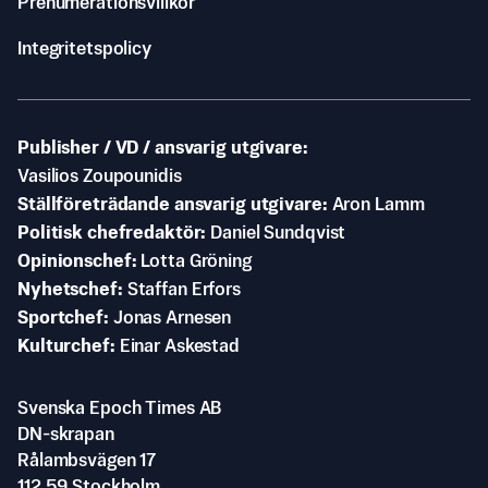
Prenumerationsvillkor
Integritetspolicy
Publisher / VD / ansvarig utgivare
Vasilios Zoupounidis
Ställföreträdande ansvarig utgivare
Aron Lamm
Politisk chefredaktör
Daniel Sundqvist
Opinionschef
Lotta Gröning
Nyhetschef
Staffan Erfors
Sportchef
Jonas Arnesen
Kulturchef
Einar Askestad
Svenska Epoch Times AB
DN-skrapan
Rålambsvägen 17
112 59 Stockholm