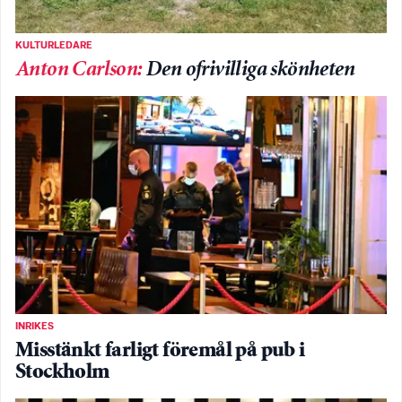
KULTURLEDARE
Anton Carlson
:
Den ofrivilliga skönheten
INRIKES
Misstänkt farligt föremål på pub i
Stockholm