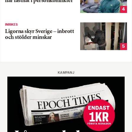
har fastnat i personkonflikter
4
INRIKES
Ligorna skyr Sverige – inbrott
och stölder minskar
5
KAMPANJ