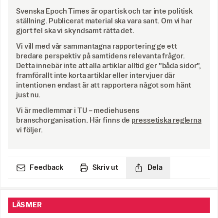
Svenska Epoch Times är opartisk och tar inte politisk
ställning. Publicerat material ska vara sant. Om vi har
gjort fel ska vi skyndsamt rätta det.
Vi vill med vår sammantagna rapportering ge ett
bredare perspektiv på samtidens relevanta frågor.
Detta innebär inte att alla artiklar alltid ger ”båda sidor”,
framförallt inte korta artiklar eller intervjuer där
intentionen endast är att rapportera något som hänt
just nu.
Vi är medlemmar i TU – mediehusens
branschorganisation. Här finns de
pressetiska reglerna
vi följer.
Feedback
Skriv ut
Dela
LÄS MER