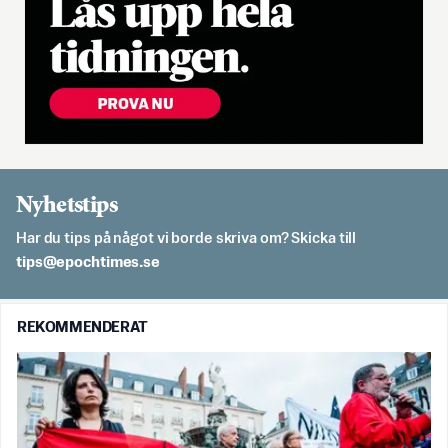
Nyhetstips
Har du tips på något vi borde skriva om? Skicka till
es.semithcope@spit
REKOMMENDERAT