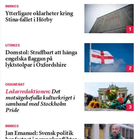
INRIKES
Ytterligare oklarheter kring
Stina-fallet i Hörby
1
UTRIKES
Domstol: Straffbart att hänga
engelska flaggan på
lyktstolpar i Oxfordshire
2
OSIGNERAT
Ledarredaktionen
:
Det
motsägelsefulla kulturkriget i
samband med Stockholm
3
Pride
INRIKES
Jan Emanuel: Svensk politik