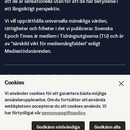
att de är sensationella utan för att de har betydelse i
ett långsiktigt perspektiv.
Vi vill upprätthålla universella mänskliga värden,
rättigheter och friheter i det vi publicerar. Svenska
Epoch Times är medlem i Tidningsutgivarna (TU) och är
av ”särskild vikt för mediemångfalden” enligt
Mediestödsnämnden.
Cookies
Vi använder cookies för att garantera bästa möjliga
© Svenska Epoch Times AB
2026
användarupplevelse. Om du fortsätter att använda
webbplatsen accepterar du att cookies används. Vi
har förtydligat vår
personuppgiftspolicy
.
Godkänn nödvändiga
Godkänn alla