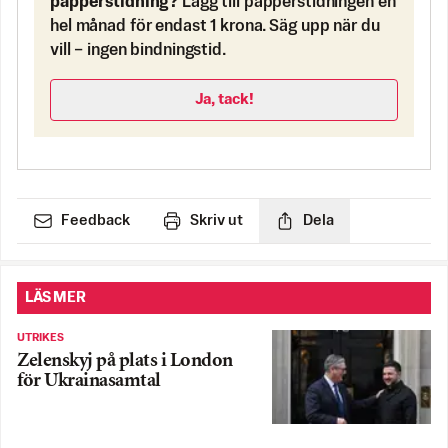
papperstidning?
Lägg till papperstidningen en
hel månad för endast 1 krona. Säg upp när du
vill – ingen bindningstid.
Ja, tack!
Feedback
Skriv ut
Dela
LÄS MER
UTRIKES
Zelenskyj på plats i London
för Ukrainasamtal