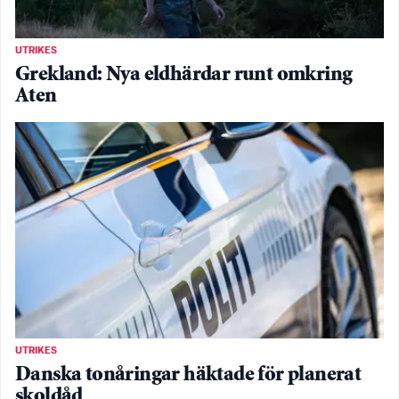
UTRIKES
Grekland: Nya eldhärdar runt omkring
Aten
UTRIKES
Danska tonåringar häktade för planerat
skoldåd