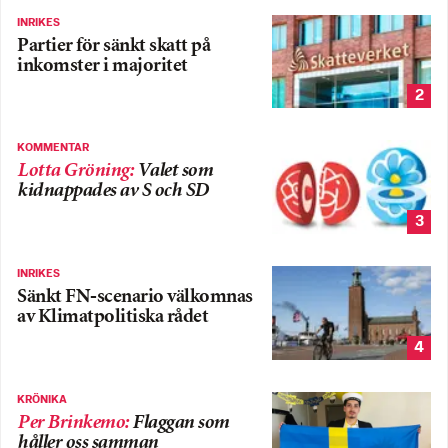
INRIKES
Partier för sänkt skatt på
inkomster i majoritet
2
KOMMENTAR
Lotta Gröning
:
Valet som
kidnappades av S och SD
3
INRIKES
Sänkt FN-scenario välkomnas
av Klimatpolitiska rådet
4
KRÖNIKA
Per Brinkemo
:
Flaggan som
håller oss samman