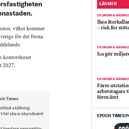
orsfastigheten
LÄS MER
renastaden.
EKONOMI & NÄRING
Ikea återkall
ronor, vilket kommer
– risk för stöt
erige för det första
eddelande.
EKONOMI & NÄRING
Ica gör miljar
h kontorshuset
et 2027.
EKONOMI & NÄRING
Färre utstati
arbetstagare t
förra året
och Times
itisk ställning.
rt fel ska vi skyndsamt
EPOCH TIMES 
tt bredare perspektiv