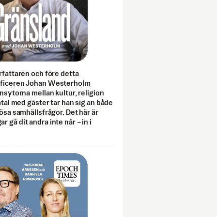
rfattaren och före detta
fficeren Johan Westerholm
onsytorna mellan kultur, religion
amtal med gäster tar han sig an både
lösa samhällsfrågor. Det här är
 gå dit andra inte når – in i