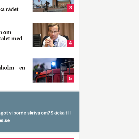
3
ka rådet
rn om
talet med
4
aholm – en
5
got vi borde skriva om? Skicka till
spit