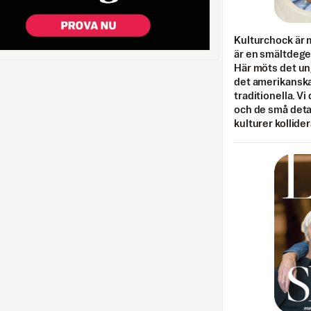
Kulturchock är 
är en smältdegel
Här möts det un
det amerikanska
traditionella. Vi
och de små detal
kulturer kollider