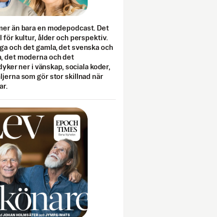
mer än bara en modepodcast. Det
 för kultur, ålder och perspektiv.
ga och det gamla, det svenska och
, det moderna och det
 dyker ner i vänskap, sociala koder,
jerna som gör stor skillnad när
ar.