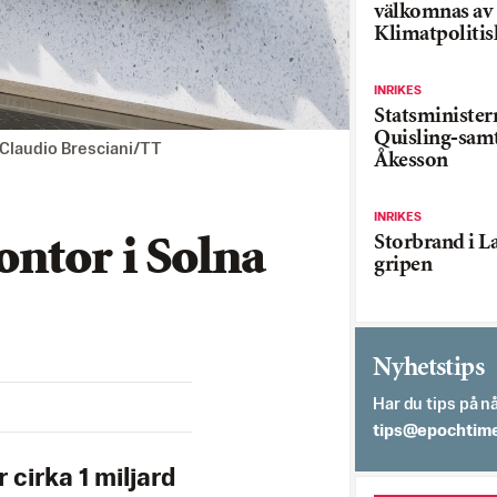
välkomnas av
Klimatpolitis
INRIKES
Statsministe
Quisling-sam
 Claudio Bresciani/TT
Åkesson
INRIKES
Storbrand i L
ntor i Solna
gripen
Nyhetstips
Har du tips på nå
es.semithcope@
cirka 1 miljard