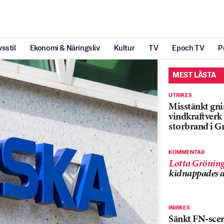
vsstil
Ekonomi & Näringsliv
Kultur
TV
Epoch TV
P
MEST LÄSTA
UTRIKES
Misstänkt gnis
vindkraftver
storbrand i G
KOMMENTAR
Lotta Grönin
kidnappades a
INRIKES
Sänkt FN-sce