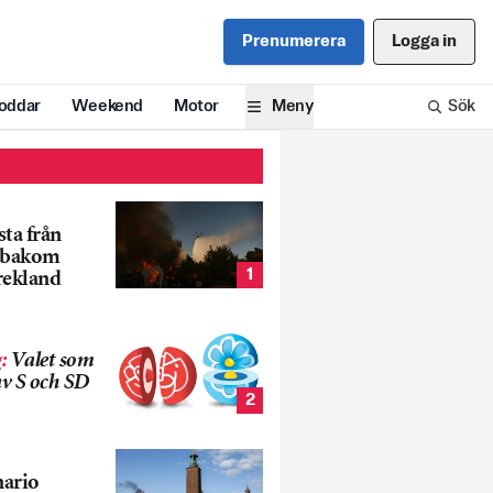
Prenumerera
Logga in
oddar
Weekend
Motor
Meny
Sök
ta från
k bakom
1
rekland
g
:
Valet som
v S och SD
2
nario