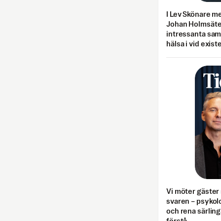
I Lev Skönare m
Johan Holmsäter
intressanta sa
hälsa i vid exist
Vi möter gäster 
svaren – psykolo
och rena särling