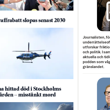
raffrabatt slopas senast 2030
Journalisten, fö
underrättelseo
utforskar frikti
och politik. I s
aktuella och tid
podden som vågar
gränslandet.
a hittad död i Stockholms
ården – misstänkt mord