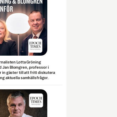
rnalisten Lotta Gröning
 Jan Blomgren, professor i
 in gäster till att fritt diskutera
ing aktuella samhällsfrågor.