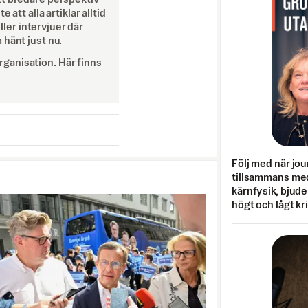
att alla artiklar alltid
eller intervjuer där
 hänt just nu.
ganisation. Här finns
Följ med när jou
tillsammans med
kärnfysik, bjuder
högt och lågt kr