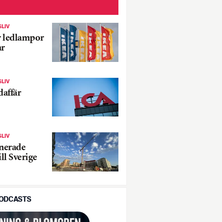
SLIV
ar ledlampor
ar
SLIV
daffär
SLIV
onerade
ill Sverige
PODCASTS