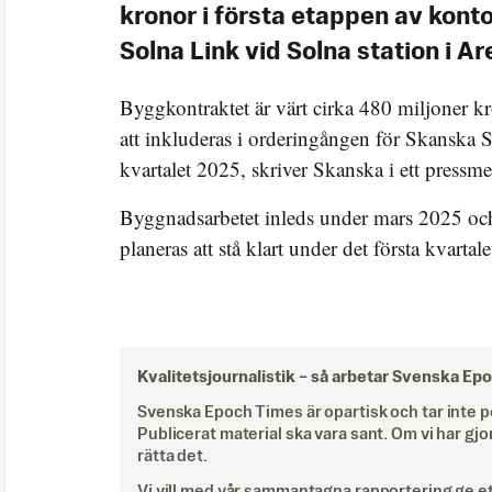
kronor i första etappen av kont
Solna Link vid Solna station i A
Byggkontraktet är värt cirka 480 miljoner k
att inkluderas i orderingången för Skanska Sv
kvartalet 2025, skriver Skanska i ett pressm
Byggnadsarbetet inleds under mars 2025 oc
planeras att stå klart under det första kvartal
Kvalitetsjournalistik –
så arbetar Svenska Ep
Svenska Epoch Times är opartisk och tar inte pol
Publicerat material ska vara sant. Om vi har gjo
rätta det.
Vi vill med vår sammantagna rapportering ge e