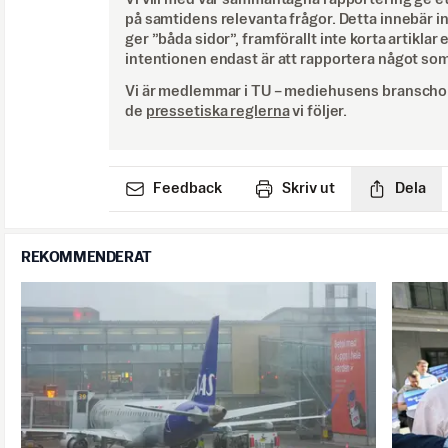
på samtidens relevanta frågor. Detta innebär inte 
ger ”båda sidor”, framförallt inte korta artiklar 
intentionen endast är att rapportera något som
Vi är medlemmar i TU – mediehusens branschor
de
pressetiska reglerna
vi följer.
Feedback
Skriv ut
Dela
REKOMMENDERAT