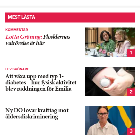
MEST LÄSTA
KOMMENTAR
Lotta Gröning
:
Flosklernas
valrörelse är här
1
LEV SKÖNARE
Att växa upp med typ 1-
diabetes – hur fysisk aktivitet
blev räddningen för Emilia
2
Ny DO lovar krafttag mot
åldersdiskriminering
3