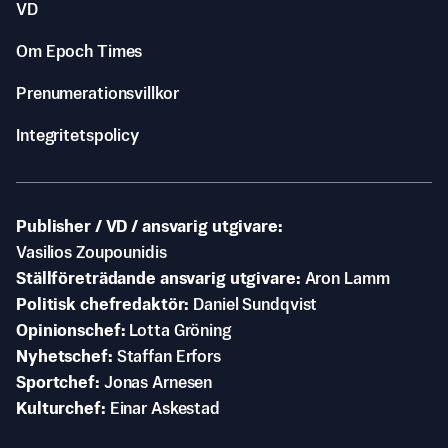
VD
Om Epoch Times
Prenumerationsvillkor
Integritetspolicy
Publisher / VD / ansvarig utgivare
Vasilios Zoupounidis
Ställföreträdande ansvarig utgivare
Aron Lamm
Politisk chefredaktör
Daniel Sundqvist
Opinionschef
Lotta Gröning
Nyhetschef
Staffan Erfors
Sportchef
Jonas Arnesen
Kulturchef
Einar Askestad