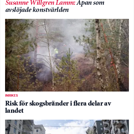
Susanne Willgren Lamm
:
Apan som
avslöjade konstvärlden
INRIKES
Risk för skogsbränder i flera delar av
landet