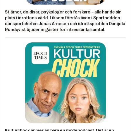
Stjärnor, doldisar, psykologer och forskare – alla har de sin
plats i idrottens värld. Liksom förstås även i Sportpodden
där sportchefen Jonas Arnesen och idrottsprofilen Danijela
Rundqvist bjuder in gäster för intressanta samtal.
Kulturchock är mer än bara en modepodcast. Det är en