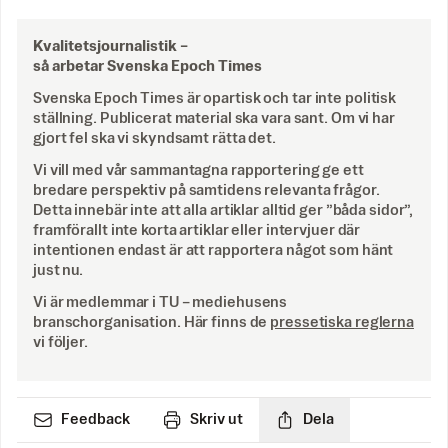
Kvalitetsjournalistik –
så arbetar Svenska Epoch Times
Svenska Epoch Times är opartisk och tar inte politisk
ställning. Publicerat material ska vara sant. Om vi har
gjort fel ska vi skyndsamt rätta det.
Vi vill med vår sammantagna rapportering ge ett
bredare perspektiv på samtidens relevanta frågor.
Detta innebär inte att alla artiklar alltid ger ”båda sidor”,
framförallt inte korta artiklar eller intervjuer där
intentionen endast är att rapportera något som hänt
just nu.
Vi är medlemmar i TU – mediehusens
branschorganisation. Här finns de
pressetiska reglerna
vi följer.
Feedback
Skriv ut
Dela