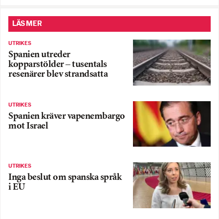
LÄS MER
UTRIKES
Spanien utreder
kopparstölder – tusentals
resenärer blev strandsatta
UTRIKES
Spanien kräver vapenembargo
mot Israel
UTRIKES
Inga beslut om spanska språk
i EU