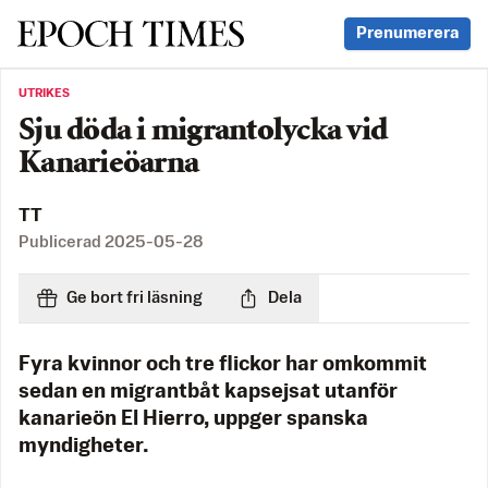
Svenska Epoch Times
Prenumerera
UTRIKES
Sju döda i migrantolycka vid
Kanarieöarna
TT
Publicerad
2025-05-28
Ge bort fri läsning
Dela
Fyra kvinnor och tre flickor har omkommit
sedan en migrantbåt kapsejsat utanför
kanarieön El Hierro, uppger spanska
myndigheter.