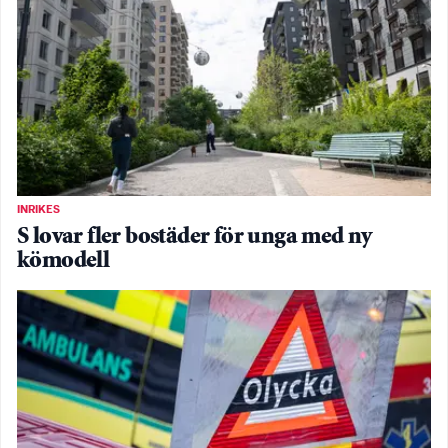
INRIKES
S lovar fler bostäder för unga med ny
kömodell