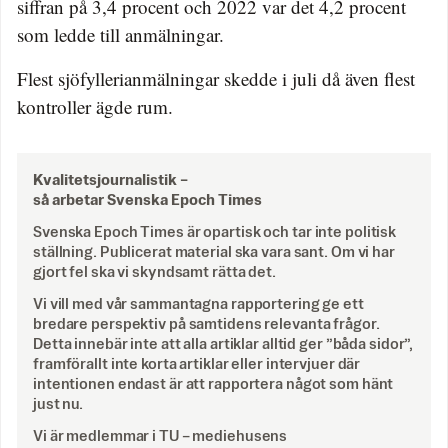
siffran på 3,4 procent och 2022 var det 4,2 procent
som ledde till anmälningar.
Flest sjöfyllerianmälningar skedde i juli då även flest
kontroller ägde rum.
Kvalitetsjournalistik –
så arbetar Svenska Epoch Times
Svenska Epoch Times är opartisk och tar inte politisk
ställning. Publicerat material ska vara sant. Om vi har
gjort fel ska vi skyndsamt rätta det.
Vi vill med vår sammantagna rapportering ge ett
bredare perspektiv på samtidens relevanta frågor.
Detta innebär inte att alla artiklar alltid ger ”båda sidor”,
framförallt inte korta artiklar eller intervjuer där
intentionen endast är att rapportera något som hänt
just nu.
Vi är medlemmar i TU – mediehusens