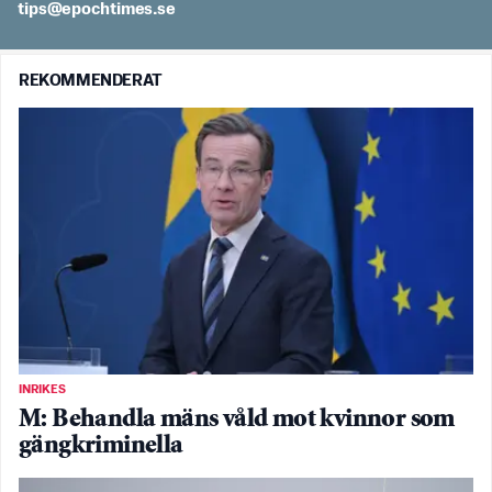
es.semithcope@spit
REKOMMENDERAT
INRIKES
M: Behandla mäns våld mot kvinnor som
gängkriminella