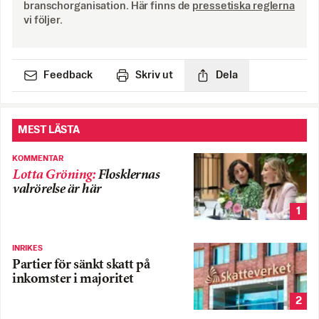
branschorganisation. Här finns de
pressetiska reglerna
vi följer.
Feedback
Skriv ut
Dela
MEST LÄSTA
KOMMENTAR
Lotta Gröning
:
Flosklernas
valrörelse är här
1
INRIKES
Partier för sänkt skatt på
inkomster i majoritet
2