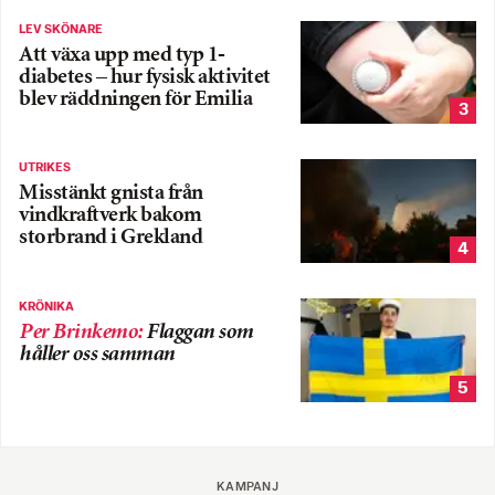
LEV SKÖNARE
Att växa upp med typ 1-
diabetes – hur fysisk aktivitet
blev räddningen för Emilia
3
UTRIKES
Misstänkt gnista från
vindkraftverk bakom
storbrand i Grekland
4
KRÖNIKA
Per Brinkemo
:
Flaggan som
håller oss samman
5
KAMPANJ