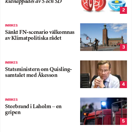
kidnappades av S och SD
2
INRIKES
Sänkt FN-scenario välkomnas
av Klimatpolitiska rådet
3
INRIKES
Statsministern om Quisling-
samtalet med Åkesson
4
INRIKES
Storbrand i Laholm – en
gripen
5