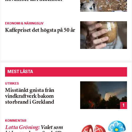
EKONOMI & NÄRINGSLIV
Kaffepriset det högsta på 50 år
MEST LÄSTA
UTRIKES
Misstänkt gnista från
vindkraftverk bakom
storbrand i Grekland
1
KOMMENTAR
Lotta Gröning
:
Valet som