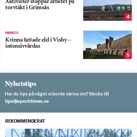
Aktivister stoppar arbetet på
torvtäkt i Grimsås
4
INRIKES
Kvinna fattade eld i Visby –
intensivvårdas
5
Nyhetstips
Har du tips på något vi borde skriva om? Skicka till
es.semithcope@spit
REKOMMENDERAT