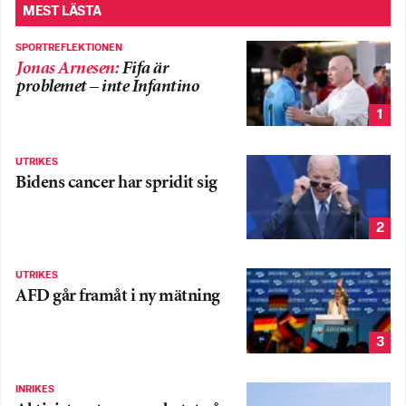
MEST LÄSTA
SPORTREFLEKTIONEN
Jonas Arnesen
:
Fifa är
problemet – inte Infantino
1
UTRIKES
Bidens cancer har spridit sig
2
UTRIKES
AFD går framåt i ny mätning
3
INRIKES