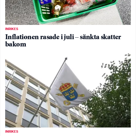
INRIKES
Inflationen rasade i juli – sänkta skatter
bakom
INRIKES