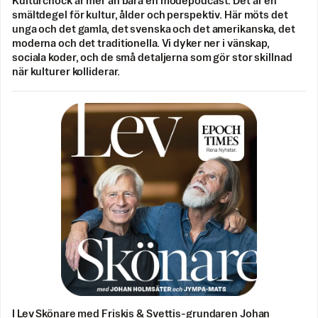
Kulturchock är mer än bara en modepodcast. Det är en
smältdegel för kultur, ålder och perspektiv. Här möts det
unga och det gamla, det svenska och det amerikanska, det
moderna och det traditionella. Vi dyker ner i vänskap,
sociala koder, och de små detaljerna som gör stor skillnad
när kulturer kolliderar.
I Lev Skönare med Friskis & Svettis-grundaren Johan