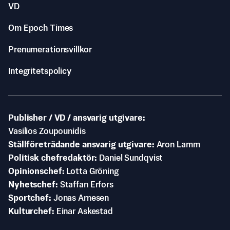
VD
Om Epoch Times
Prenumerationsvillkor
Integritetspolicy
Publisher / VD / ansvarig utgivare
Vasilios Zoupounidis
Ställföreträdande ansvarig utgivare
Aron Lamm
Politisk chefredaktör
Daniel Sundqvist
Opinionschef
Lotta Gröning
Nyhetschef
Staffan Erfors
Sportchef
Jonas Arnesen
Kulturchef
Einar Askestad