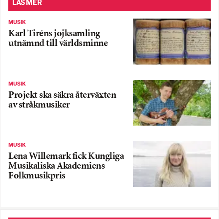
LÄS MER
MUSIK
Karl Tiréns jojksamling
utnämnd till världsminne
MUSIK
Projekt ska säkra återväxten
av stråkmusiker
MUSIK
Lena Willemark fick Kungliga
Musikaliska Akademiens
Folkmusikpris