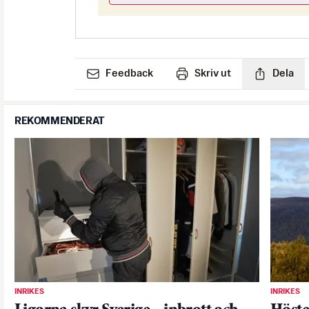
Feedback
Skriv ut
Dela
REKOMMENDERAT
INRIKES
INRIKES