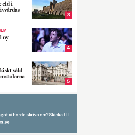
 eld i
sivvårdas
3
SLIV
l ny
4
kiskt våld
omstolarna
5
got vi borde skriva om? Skicka till
spit