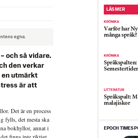
LÄS MER
KRÖNIKA
Varför har Ny
många språk?
bentens egna.
– och så vidare.
KRÖNIKA
Språkspalten:
och den verkar
Semestertide
 en utmärkt
ress är att
LITTERATUR
Språkspalt: M
malajiskor
lor. Det är en process
g fylls, det mesta ska
na bokhyllor, annat i
EPOCH TIMES 
et finns inte riktigt