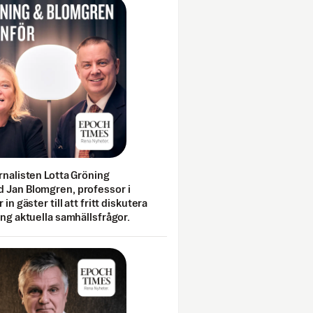
rnalisten Lotta Gröning
 Jan Blomgren, professor i
 in gäster till att fritt diskutera
ing aktuella samhällsfrågor.