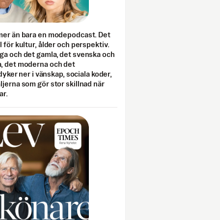
mer än bara en modepodcast. Det
 för kultur, ålder och perspektiv.
ga och det gamla, det svenska och
, det moderna och det
 dyker ner i vänskap, sociala koder,
jerna som gör stor skillnad när
ar.