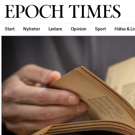
Svenska Epoch Times
Start
Nyheter
Ledare
Opinion
Sport
Hälsa & Li