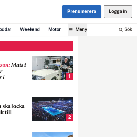
Prenumerera
Logga in
oddar
Weekend
Motor
Meny
Sök
son
:
Mats i
r
1
 i
 ska locka
k till
2