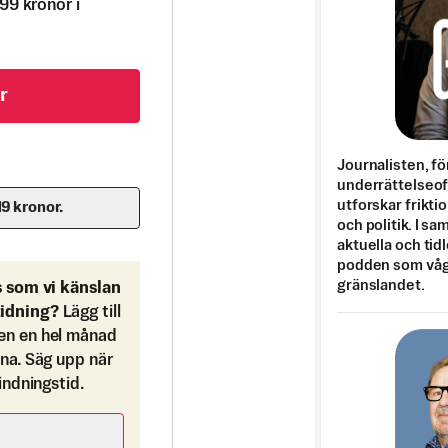
99 kronor i
r
Journalisten, fö
underrättelseo
utforskar frikti
19 kronor.
och politik. I s
aktuella och tid
podden som vågar
gränslandet.
s som vi känslan
tidning?
Lägg till
en en hel månad
ona. Säg upp när
bindningstid.