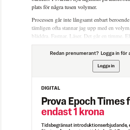
plats för några tusen volymer.
Processen går inte långsamt enbart beroende 
tämligen ofta stannar jag upp med en volym, 
bläddra. Fastnar. Läser. Det går en timme. El
Redan prenumerant?
Logga in för a
Logga in
DIGITAL
Prova Epoch Times f
endast 1 krona
Tidsbegränsat introduktionserbjudande, 