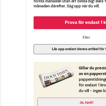
första månaden utan att binda dig! Bara 1
månaden därefter. Säg upp när du vill.
Prova för endast 1 k
Eller
Lås upp endast denna artikel för 
Gillar du preci
av en pappers
papperstidning
för endast 1 kr
du vill – ingen 
Ja, tack!