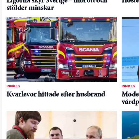
Ligorna skyr Sverige – inbrott och
Höste
stölder minskar
INRIKES
INRIKES
Kvarlevor hittade efter husbrand
Moder
vårdp