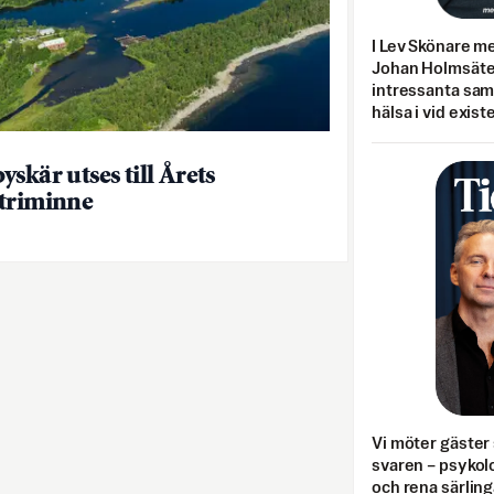
I Lev Skönare m
Johan Holmsäter
intressanta sa
hälsa i vid exist
skär utses till Årets
triminne
Vi möter gäster 
svaren – psykolo
och rena särling