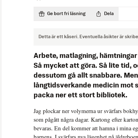
Ge bort fri läsning
Dela
Detta är ett kåseri. Eventuella åsikter är skri
Arbete, matlagning, hämtningar 
Så mycket att göra. Så lite tid, 
dessutom gå allt snabbare. Men
långtidsverkande medicin mot st
packa ner ett stort bibliotek.
Jag plockar ner volymerna ur svärfars bokhyl
som pågått några dagar. Kartong efter karton
bevaras. En del kommer att hamna i mina eg
barnens. I svärfars nya lägenhet på äldreboend