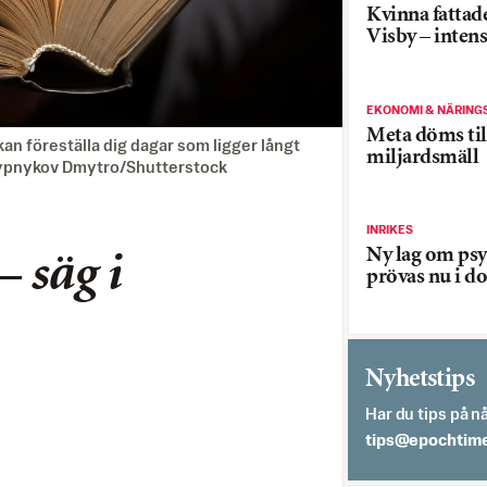
Kvinna fattade
Visby – inten
EKONOMI & NÄRING
Meta döms til
n före­ställa dig dagar som ligger långt
miljardsmäll
krypnykov Dmytro/Shutterstock
INRIKES
Ny lag om psy
– säg i
prövas nu i d
Nyhetstips
Har du tips på nå
es.semithcope@