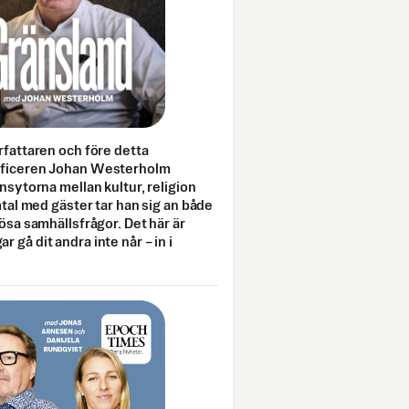
rfattaren och före detta
fficeren Johan Westerholm
onsytorna mellan kultur, religion
amtal med gäster tar han sig an både
lösa samhällsfrågor. Det här är
 gå dit andra inte når – in i