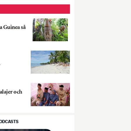
a Guinea så
r
alajer och
PODCASTS