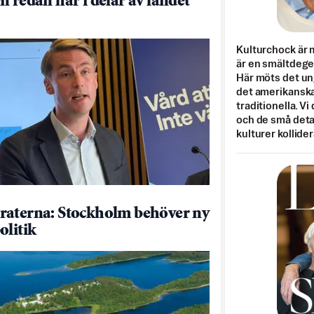
n redan här i delar av landet
Kulturchock är 
är en smältdegel
Här möts det un
det amerikanska
traditionella. Vi
och de små detal
kulturer kollider
aterna: Stockholm behöver ny
olitik