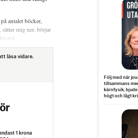
på antalet böcker,
sätter mig ner, börjar
ler två.
tt läsa vidare.
Följ med när jou
tillsammans med
kärnfysik, bjuder
högt och lågt kr
ör
endast 1 krona