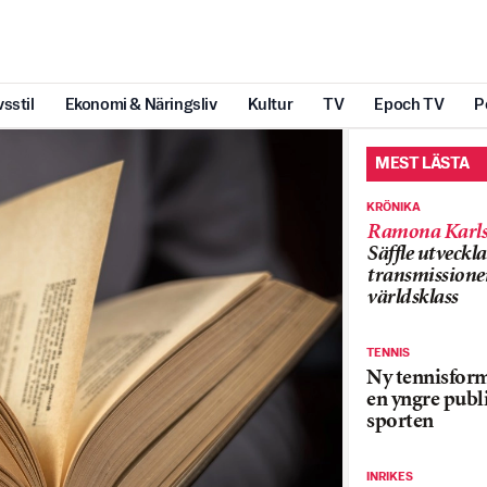
vsstil
Ekonomi & Näringsliv
Kultur
TV
Epoch TV
P
MEST LÄSTA
KRÖNIKA
Ramona Karls
Säffle utveckla
transmissioner
världsklass
TENNIS
Ny tennisform
en yngre publi
sporten
INRIKES