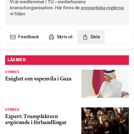
Vi är medlemmar i TU – mediehusens
branschorganisation. Här finns de
pressetiska reglerna
vi följer.
Feedback
Skriv ut
Dela
LÄS MER
UTRIKES
Enighet om vapenvila i Gaza
UTRIKES
Expert: Trumpfaktorn
avgörande i förhandlingar