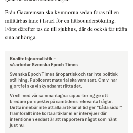
Från Gazaremsan ska kvinnorna sedan föras till en
militärbas inne i Israel för en hälsoundersökning.
Först därefter tas de till sjukhus, där de också får träffa
sina anhöriga.
Kvalitetsjournalistik –
så arbetar Svenska Epoch Times
Svenska Epoch Times är opartisk och tar inte politisk
ställning. Publicerat material ska vara sant. Om vi har
gjort fel ska vi skyndsamt rätta det.
Vi vill med vår sammantagna rapportering ge ett
bredare perspektiv på samtidens relevanta frågor.
Detta innebär inte att alla artiklar alltid ger ”båda sidor”,
framförallt inte korta artiklar eller intervjuer där
intentionen endast är att rapportera något som hänt
just nu.