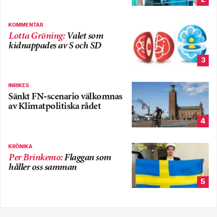
KOMMENTAR
Lotta Gröning
:
Valet som
kidnappades av S och SD
3
INRIKES
Sänkt FN-scenario välkomnas
av Klimatpolitiska rådet
4
KRÖNIKA
Per Brinkemo
:
Flaggan som
håller oss samman
5