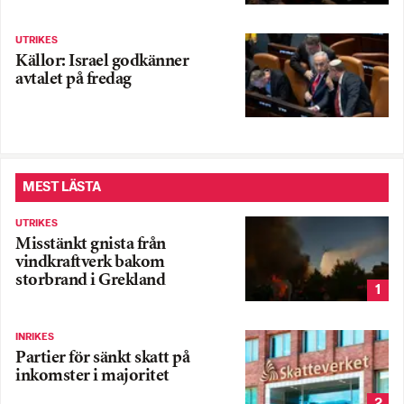
UTRIKES
Källor: Israel godkänner
avtalet på fredag
MEST LÄSTA
UTRIKES
Misstänkt gnista från
vindkraftverk bakom
storbrand i Grekland
1
INRIKES
Partier för sänkt skatt på
inkomster i majoritet
2