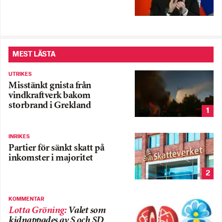
MEST LÄSTA
UTRIKES
Misstänkt gnista från
vindkraftverk bakom
storbrand i Grekland
1
INRIKES
Partier för sänkt skatt på
inkomster i majoritet
2
KOMMENTAR
Lotta Gröning
:
Valet som
kidnappades av S och SD