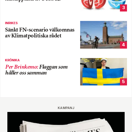
3
INRIKES
Sänkt FN-scenario välkomnas
av Klimatpolitiska rådet
4
KRÖNIKA
Per Brinkemo
:
Flaggan som
håller oss samman
5
KAMPANJ