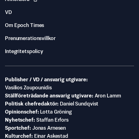
VD
Om Epoch Times
Prenumerationsvillkor
Integritetspolicy
Publisher / VD / ansvarig utgivare
Vasilios Zoupounidis
Ställföreträdande ansvarig utgivare
Aron Lamm
Politisk chefredaktör
Daniel Sundqvist
Opinionschef
Lotta Gröning
Nyhetschef
Staffan Erfors
Sportchef
Jonas Arnesen
Kulturchef
Einar Askestad