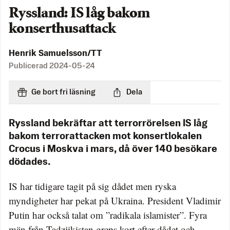
Ryssland: IS låg bakom
konserthusattack
Henrik Samuelsson/TT
Publicerad
2024-05-24
Ge bort fri läsning
Dela
Ryssland bekräftar att terrorrörelsen IS låg
bakom terrorattacken mot konsertlokalen
Crocus i Moskva i mars, då över 140 besökare
dödades.
IS har tidigare tagit på sig dådet men ryska
myndigheter har pekat på Ukraina. President Vladimir
Putin har också talat om ”radikala islamister”. Fyra
män från Tadzjikistan greps kort efter dådet och