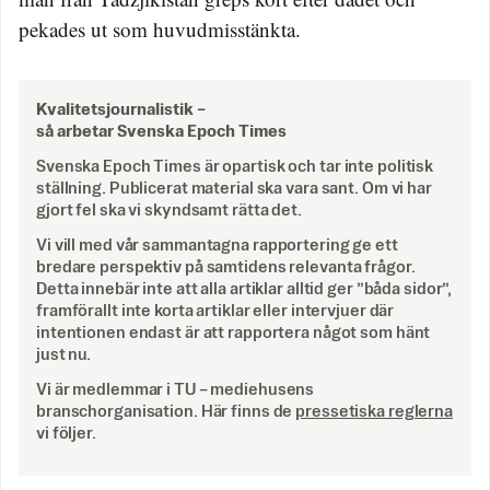
pekades ut som huvudmisstänkta.
Kvalitetsjournalistik –
så arbetar Svenska Epoch Times
Svenska Epoch Times är opartisk och tar inte politisk
ställning. Publicerat material ska vara sant. Om vi har
gjort fel ska vi skyndsamt rätta det.
Vi vill med vår sammantagna rapportering ge ett
bredare perspektiv på samtidens relevanta frågor.
Detta innebär inte att alla artiklar alltid ger ”båda sidor”,
framförallt inte korta artiklar eller intervjuer där
intentionen endast är att rapportera något som hänt
just nu.
Vi är medlemmar i TU – mediehusens
branschorganisation. Här finns de
pressetiska reglerna
vi följer.