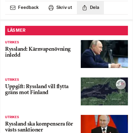
Feedback
Skriv ut
Dela
LÄS MER
UTRIKES
Ryssland: Kärnvapenövning
inledd
UTRIKES
Uppgift: Ryssland vill flytta
gräns mot Finland
UTRIKES
Ryssland ska kompensera för
västs sanktioner