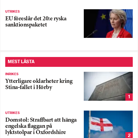
UTRIKES
EU föreslår det 20:e ryska
sanktionspaketet
MEST LÄSTA
INRIKES
Ytterligare oklarheter kring
Stina-fallet i Hörby
1
UTRIKES
Domstol: Straffbart att hänga
engelska flaggan på
lyktstolpar i Oxfordshire
2