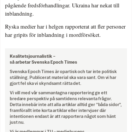
pågående fredsförhandlingar. Ukraina har nekat till
inblandning.
Ryska medier har i helgen rapporterat att fler personer
har gripits för inblandning i mordförsöket.
Kvalitetsjournalistik –
så arbetar Svenska Epoch Times
Svenska Epoch Times är opartisk och tar inte politisk
ställning. Publicerat material ska vara sant. Om vi har
gjort fel ska vi skyndsamt rätta det.
Vi vill med vår sammantagna rapportering ge ett
bredare perspektiv på samtidens relevanta frågor.
Detta innebär inte att alla artiklar alltid ger ”båda sidor”,
framförallt inte korta artiklar eller intervjuer där
intentionen endast är att rapportera något som hänt
just nu.
Vi är medlemmar i TU – mediehusens