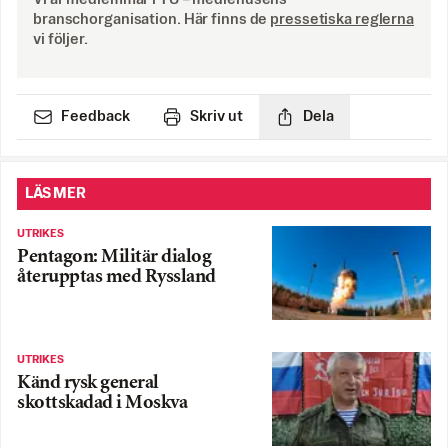
branschorganisation. Här finns de
pressetiska reglerna
vi följer.
Feedback
Skriv ut
Dela
LÄS MER
UTRIKES
Pentagon: Militär dialog
återupptas med Ryssland
UTRIKES
Känd rysk general
skottskadad i Moskva