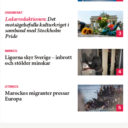
OSIGNERAT
Ledarredaktionen
:
Det
motsägelsefulla kulturkriget i
samband med Stockholm
3
Pride
INRIKES
Ligorna skyr Sverige – inbrott
och stölder minskar
4
UTRIKES
Marockos migranter pressar
Europa
5