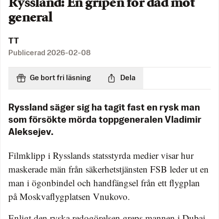
Ryssland: En gripen för dåd mot
general
TT
Publicerad
2026-02-08
Ge bort fri läsning
Dela
Ryssland säger sig ha tagit fast en rysk man
som försökte mörda toppgeneralen Vladimir
Aleksejev.
Filmklipp i Rysslands statsstyrda medier visar hur
maskerade män från säkerhetstjänsten FSB leder ut en
man i ögonbindel och handfängsel från ett flygplan
på Moskvaflygplatsen Vnukovo.
Enligt den ryska redogörelsen greps mannen i Dubai,