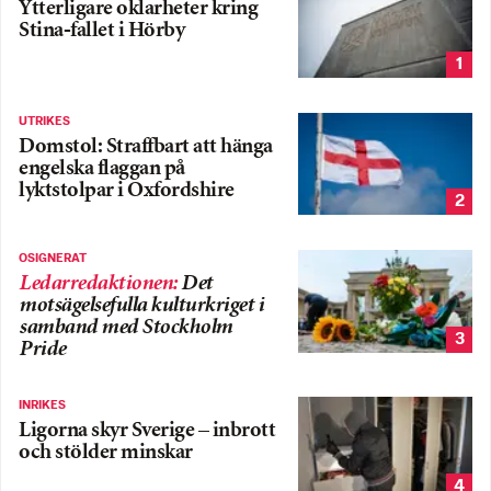
Ytterligare oklarheter kring
Stina-fallet i Hörby
1
UTRIKES
Domstol: Straffbart att hänga
engelska flaggan på
lyktstolpar i Oxfordshire
2
OSIGNERAT
Ledarredaktionen
:
Det
motsägelsefulla kulturkriget i
samband med Stockholm
3
Pride
INRIKES
Ligorna skyr Sverige – inbrott
och stölder minskar
4