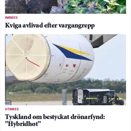
INRIKES
Kviga avlivad efter vargangrepp
UTRIKES
Tyskland om bestyckat drönarfynd:
”Hybridhot”