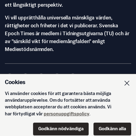
ett långsiktigt perspektiv.
Vi vill upprätthålla universella mänskliga värden,
rättigheter och friheter i det vi publicerar. Svenska
Epoch Times är medlem i Tidningsutgivarna (TU) och är
av ”särskild vikt för mediemångfalden” enligt
Mediestödsnämnden.
Cookies
Vi använder cookies för att garantera bästa möjliga
© Svenska Epoch Times AB
2026
användarupplevelse. Om du fortsätter att använda
webbplatsen accepterar du att cookies används. Vi
har förtydligat vår
personuppgiftspolicy
.
Godkänn nödvändiga
Godkänn alla
Start
Innehåll
Podd
Senaste
Logga in