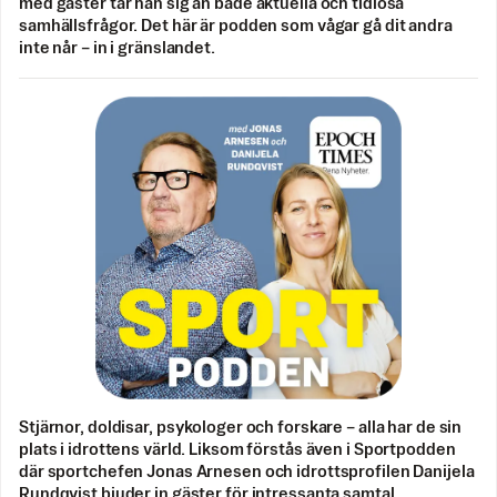
med gäster tar han sig an både aktuella och tidlösa
samhällsfrågor. Det här är podden som vågar gå dit andra
inte når – in i gränslandet.
Stjärnor, doldisar, psykologer och forskare – alla har de sin
plats i idrottens värld. Liksom förstås även i Sportpodden
där sportchefen Jonas Arnesen och idrottsprofilen Danijela
Rundqvist bjuder in gäster för intressanta samtal.