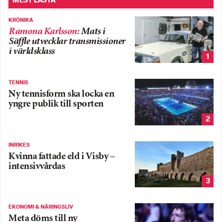
MEST LÄSTA
KRÖNIKA
Ramona Karlsson
:
Mats i
Säffle utvecklar transmissioner
i världsklass
1
TENNIS
Ny tennisform ska locka en
yngre publik till sporten
2
INRIKES
Kvinna fattade eld i Visby –
intensivvårdas
3
EKONOMI & NÄRINGSLIV
Meta döms till ny