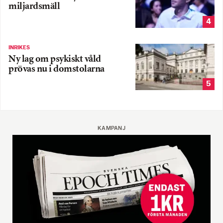
miljardsmäll
4
INRIKES
Ny lag om psykiskt våld
prövas nu i domstolarna
5
KAMPANJ