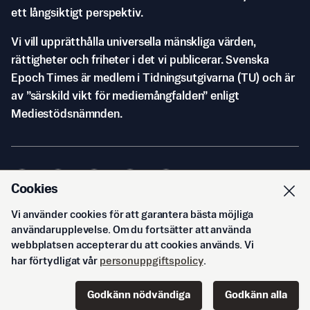
ett långsiktigt perspektiv.
Vi vill upprätthålla universella mänskliga värden,
rättigheter och friheter i det vi publicerar. Svenska
Epoch Times är medlem i Tidningsutgivarna (TU) och är
av ”särskild vikt för mediemångfalden” enligt
Mediestödsnämnden.
Cookies
Vi använder cookies för att garantera bästa möjliga
© Svenska Epoch Times AB
2026
användarupplevelse. Om du fortsätter att använda
webbplatsen accepterar du att cookies används. Vi
har förtydligat vår
personuppgiftspolicy
.
Godkänn nödvändiga
Godkänn alla
Start
Innehåll
Podd
Senaste
Logga in