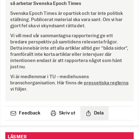
så arbetar Svenska Epoch Times
Svenska Epoch Times är opartisk och tar inte politisk
ställning. Publicerat material ska vara sant. Om vi har
gjort fel ska vi skyndsamt rätta det.
Vi vill med vår sammantagna rapportering ge ett
bredare perspektiv på samtidens relevanta frågor.
Detta innebär inte att alla artiklar alltid ger ”båda sidor”,
framförallt inte korta artiklar eller intervjuer där
intentionen endast är att rapportera något som hänt
just nu.
Vi är medlemmar i TU – mediehusens
branschorganisation. Här finns de
pressetiska reglerna
vi följer.
Feedback
Skriv ut
Dela
LÄS MER