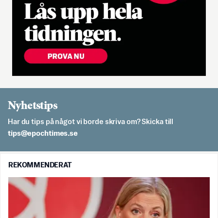
Nyhetstips
Har du tips på något vi borde skriva om? Skicka till
es.semithcope@spit
REKOMMENDERAT