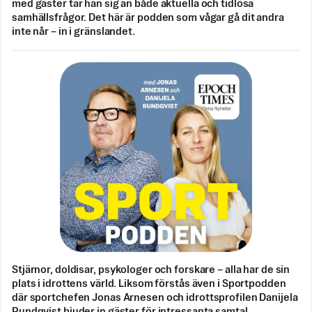
med gäster tar han sig an både aktuella och tidlösa
samhällsfrågor. Det här är podden som vågar gå dit andra
inte når – in i gränslandet.
Stjärnor, doldisar, psykologer och forskare – alla har de sin
plats i idrottens värld. Liksom förstås även i Sportpodden
där sportchefen Jonas Arnesen och idrottsprofilen Danijela
Rundqvist bjuder in gäster för intressanta samtal.