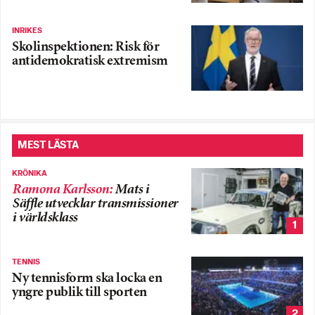
INRIKES
Skolinspektionen: Risk för
antidemokratisk extremism
MEST LÄSTA
KRÖNIKA
Ramona Karlsson
:
Mats i
Säffle utvecklar transmissioner
i världsklass
1
TENNIS
Ny tennisform ska locka en
yngre publik till sporten
2