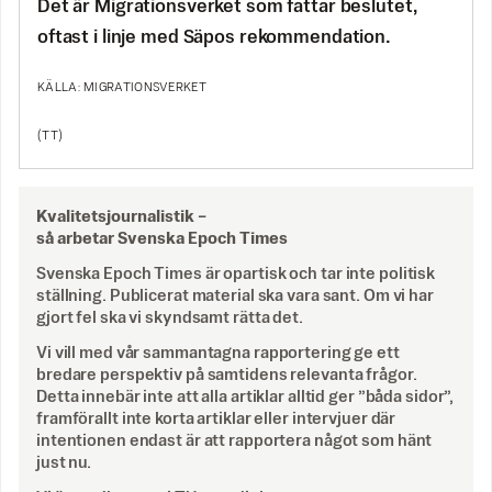
Det är Migrationsverket som fattar beslutet,
oftast i linje med Säpos rekommendation.
KÄLLA: MIGRATIONSVERKET
(TT)
Kvalitetsjournalistik –
så arbetar Svenska Epoch Times
Svenska Epoch Times är opartisk och tar inte politisk
ställning. Publicerat material ska vara sant. Om vi har
gjort fel ska vi skyndsamt rätta det.
Vi vill med vår sammantagna rapportering ge ett
bredare perspektiv på samtidens relevanta frågor.
Detta innebär inte att alla artiklar alltid ger ”båda sidor”,
framförallt inte korta artiklar eller intervjuer där
intentionen endast är att rapportera något som hänt
just nu.