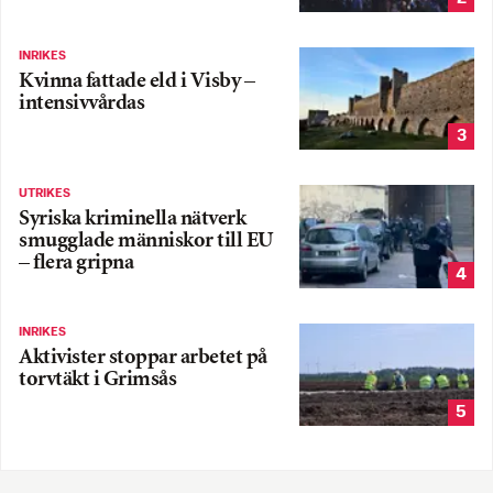
INRIKES
Kvinna fattade eld i Visby –
intensivvårdas
3
UTRIKES
Syriska kriminella nätverk
smugglade människor till EU
– flera gripna
4
INRIKES
Aktivister stoppar arbetet på
torvtäkt i Grimsås
5