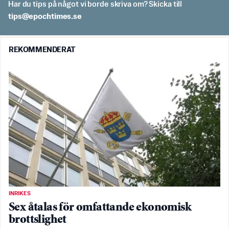
Har du tips på något vi borde skriva om? Skicka till
es.semithcope@spit
REKOMMENDERAT
INRIKES
Sex åtalas för omfattande ekonomisk
brottslighet