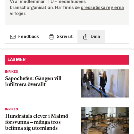
Vi är medlemmar i TU – mediehusens
branschorganisation. Här finns de
pressetiska reglerna
vi följer.
Feedback
Skriv ut
Dela
LÄS MER
INRIKES
Säpochefen: Gängen vill
infiltrera överallt
INRIKES
Hundratals elever i Malmö
försvunna – många tros
befinna sig utomlands