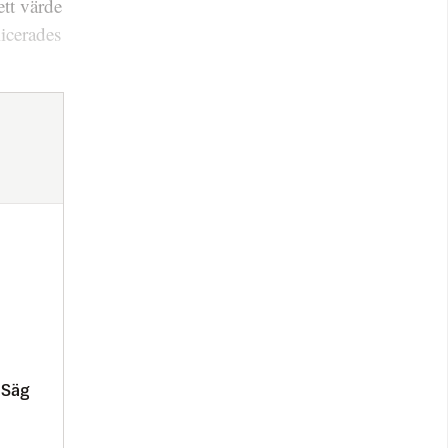
ett värde
licerades
 Säg