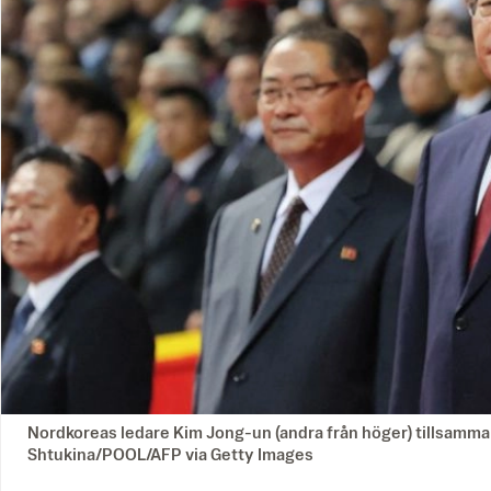
Nordkoreas ledare Kim Jong-un (andra från höger) tillsamm
Shtukina/POOL/AFP via Getty Images