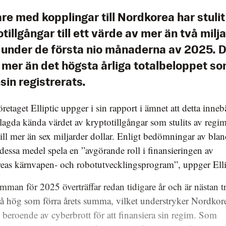
e med kopplingar till Nordkorea har stulit
tillgångar till ett värde av mer än två milj
r under de första nio månaderna av 2025. D
 mer än det högsta årliga totalbeloppet s
in registrerats.
retaget Elliptic uppger i sin rapport i ämnet att detta innebä
gda kända värdet av kryptotillgångar som stulits av regi
ill mer än sex miljarder dollar. Enligt bedömningar av bla
dessa medel spela en ”avgörande roll i finansieringen av
eas kärnvapen- och robotutvecklingsprogram”, uppger Elli
mman för 2025 överträffar redan tidigare år och är nästan t
å hög som förra årets summa, vilket understryker Nordkor
beroende av cyberbrott för att finansiera sin regim. Som