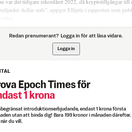
se var det tidigare rekordåret 2022, då kryptotillgångar till 
miljarder dollar stals”, uppger Elliptic i rapporten som pub
tober.
Redan prenumerant?
Logga in för att läsa vidare.
Logga in
ITAL
rova Epoch Times för
ndast 1 krona
begränsat introduktionserbjudande, endast 1 krona första
den utan att binda dig! Bara 199 kronor i månaden därefter.
när du vill.