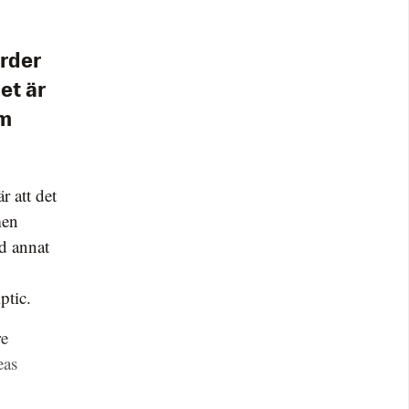
arder
et är
om
r att det
men
nd annat
ptic.
re
eas