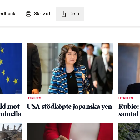
edback
Skriv ut
Dela
UTRIKES
UTRIKES
ld mot
USA stödköpte japanska yen
Rubio: 
minella
samta