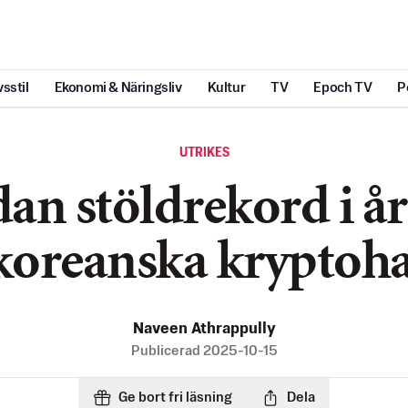
vsstil
Ekonomi & Näringsliv
Kultur
TV
Epoch TV
P
UTRIKES
an stöldrekord i år
oreanska kryptoh
Naveen Athrappully
Publicerad
2025-10-15
Ge bort fri läsning
Dela