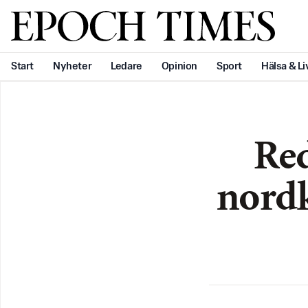
Svenska Epoch Times
Start
Nyheter
Ledare
Opinion
Sport
Hälsa & Li
Red
nordk