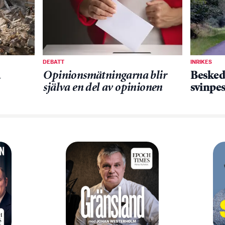
DEBATT
INRIKES
a
Opinionsmätningarna blir
Besked
själva en del av opinionen
svinpes