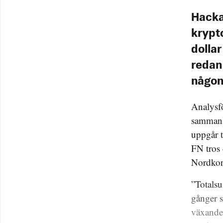
Hackar
krypto
dolla
redan
någons
Analysfö
sammanla
uppgår t
FN tros 
Nordkor
”Totalsu
gånger s
växande 