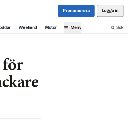
Prenumerera
Logga in
oddar
Weekend
Motor
Meny
Sök
 för
ackare