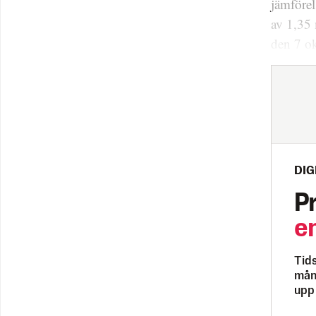
jämförel
av 1,35 
den 7 ok
DIG
P
e
Tids
måna
upp 