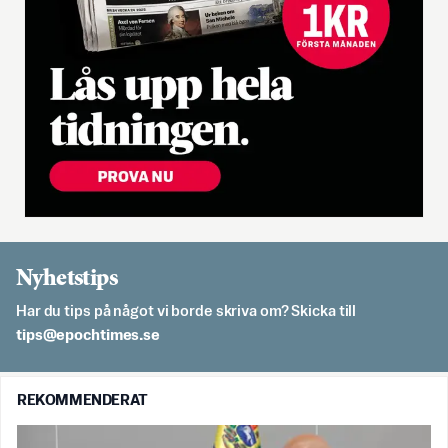
Nyhetstips
Har du tips på något vi borde skriva om? Skicka till
es.semithcope@spit
REKOMMENDERAT