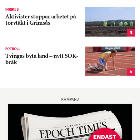
INRIKES
Aktivister stoppar arbetet på
torvtäkt i Grimsås
4
FOTBOLL
Tvingas byta land – nytt SOK-
bråk
5
KAMPANJ