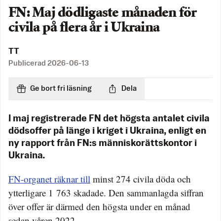
FN: Maj dödligaste månaden för
civila på flera år i Ukraina
TT
Publicerad
2026-06-13
Ge bort fri läsning
Dela
I maj registrerade FN det högsta antalet civila
dödsoffer på länge i kriget i Ukraina, enligt en
ny rapport från FN:s människorättskontor i
Ukraina.
FN-organet räknar till
minst 274 civila döda och
ytterligare 1 763 skadade. Den sammanlagda siffran
över offer är därmed den högsta under en månad
sedan våren 2022.