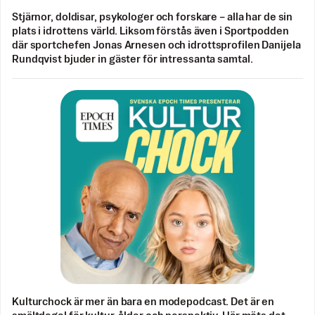
Stjärnor, doldisar, psykologer och forskare – alla har de sin
plats i idrottens värld. Liksom förstås även i Sportpodden
där sportchefen Jonas Arnesen och idrottsprofilen Danijela
Rundqvist bjuder in gäster för intressanta samtal.
Kulturchock är mer än bara en modepodcast. Det är en