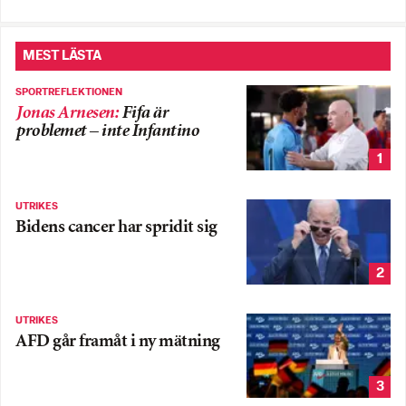
MEST LÄSTA
SPORTREFLEKTIONEN
Jonas Arnesen
:
Fifa är
problemet – inte Infantino
1
UTRIKES
Bidens cancer har spridit sig
2
UTRIKES
AFD går framåt i ny mätning
3