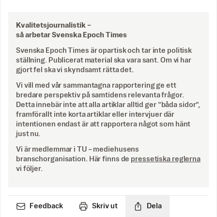
Kvalitetsjournalistik –
så arbetar Svenska Epoch Times
Svenska Epoch Times är opartisk och tar inte politisk
ställning. Publicerat material ska vara sant. Om vi har
gjort fel ska vi skyndsamt rätta det.
Vi vill med vår sammantagna rapportering ge ett
bredare perspektiv på samtidens relevanta frågor.
Detta innebär inte att alla artiklar alltid ger ”båda sidor”,
framförallt inte korta artiklar eller intervjuer där
intentionen endast är att rapportera något som hänt
just nu.
Vi är medlemmar i TU – mediehusens
branschorganisation. Här finns de
pressetiska reglerna
vi följer.
Feedback
Skriv ut
Dela