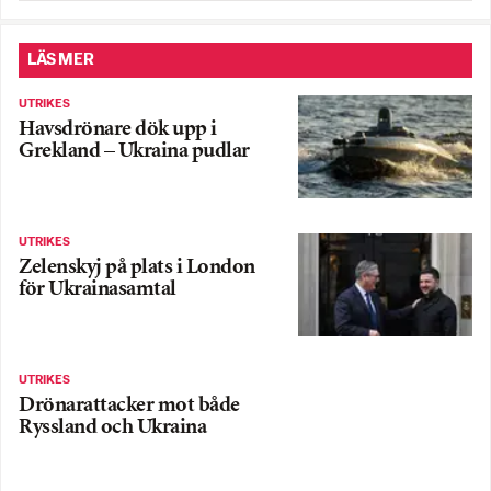
LÄS MER
UTRIKES
Havsdrönare dök upp i
Grekland – Ukraina pudlar
UTRIKES
Zelenskyj på plats i London
för Ukrainasamtal
UTRIKES
Drönarattacker mot både
Ryssland och Ukraina