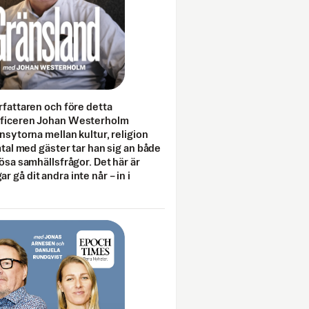
rfattaren och före detta
fficeren Johan Westerholm
onsytorna mellan kultur, religion
amtal med gäster tar han sig an både
lösa samhällsfrågor. Det här är
 gå dit andra inte når – in i