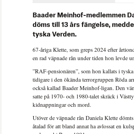
Baader Meinhof-medlemmen Dan
döms till 13 års fängelse, medde
tyska Verden.
67-åriga Klette, som greps 2024 efter årtion
en rad väpnade rån under tiden hon levde und
”RAF-pensionären”, som hon kallats i tyska
tidigare i den ökända terrorgruppen Röda a
också kallad Baader Meinhof-ligan. Den vä
satte på 1970- och 1980-talet skräck i Väs
kidnappningar och mord.
Utöver de väpnade rån Daniela Klette dömts 
åtalad för att bland annat ha avlossat en ku