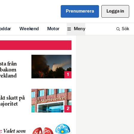
Prenumerera
Logga in
oddar
Weekend
Motor
Meny
Sök
ta från
k bakom
1
rekland
nkt skatt på
ajoritet
2
g
:
Valet som