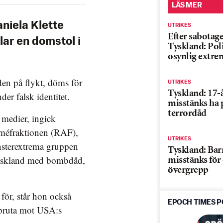
LÄS MER
iela Klette
UTRIKES
Efter sabotage
lar en domstol i
Tyskland: Poli
osynlig extre
den på flykt, döms för
UTRIKES
Tyskland: 17-
er falsk identitet.
misstänks ha 
terrordåd
 medier, ingick
rméfraktionen (RAF),
UTRIKES
nsterextrema gruppen
Tyskland: Bar
ttyskland med bombdåd,
misstänks för
övergrepp
för, står hon också
EPOCH TIMES 
lspruta mot USA:s