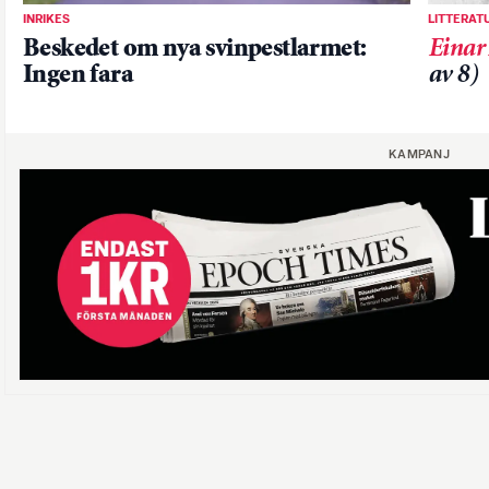
INRIKES
LITTERAT
Beskedet om nya svinpestlarmet:
Einar
Ingen fara
av 8)
KAMPANJ