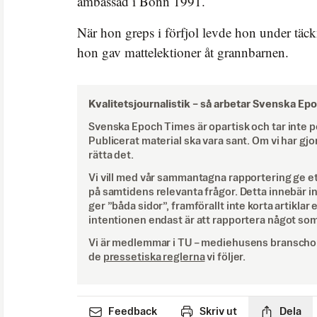
ambassad i Bonn 1991.
När hon greps i förfjol levde hon under täck
hon gav mattelektioner åt grannbarnen.
Kvalitetsjournalistik –
så arbetar Svenska Ep
Svenska Epoch Times är opartisk och tar inte pol
Publicerat material ska vara sant. Om vi har gjo
rätta det.
Vi vill med vår sammantagna rapportering ge e
på samtidens relevanta frågor. Detta innebär inte 
ger ”båda sidor”, framförallt inte korta artiklar 
intentionen endast är att rapportera något som
Vi är medlemmar i TU – mediehusens branschor
de
pressetiska reglerna
vi följer.
Feedback
Skriv ut
Dela