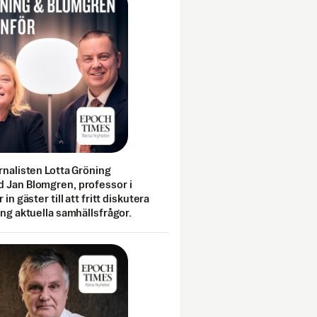
rnalisten Lotta Gröning
 Jan Blomgren, professor i
 in gäster till att fritt diskutera
ing aktuella samhällsfrågor.