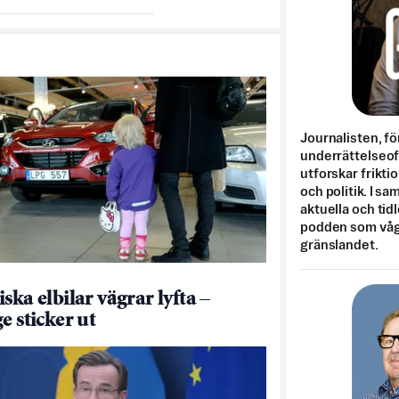
Journalisten, fö
underrättelseo
utforskar frikti
och politik. I s
aktuella och tid
podden som vågar
gränslandet.
ska elbilar vägrar lyfta –
e sticker ut