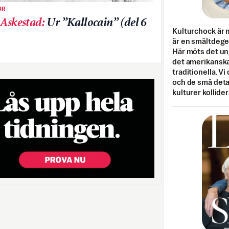
UR
 Askestad
:
Ur ”Kallocain” (del 6
Kulturchock är 
är en smältdegel
Här möts det un
det amerikanska
traditionella. Vi
och de små detal
kulturer kollider