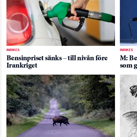
INRIKES
INRIKES
Bensinpriset sänks – till nivån före
M: Be
Irankriget
som g