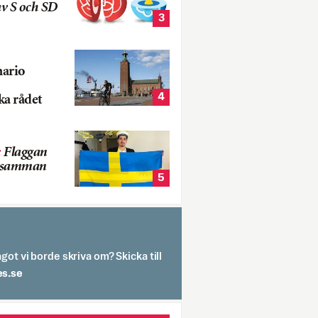
v S och SD
3
nario
4
ka rådet
:
Flaggan
s samman
5
got vi borde skriva om? Skicka till
spit