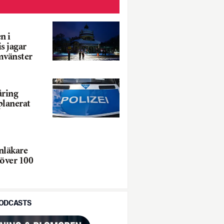
n i
s jagar
mvänster
åring
planerat
nläkare
 över 100
PODCASTS