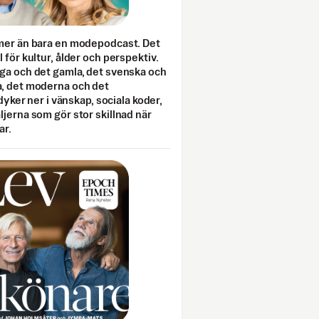
mer än bara en modepodcast. Det
 för kultur, ålder och perspektiv.
ga och det gamla, det svenska och
, det moderna och det
 dyker ner i vänskap, sociala koder,
jerna som gör stor skillnad när
ar.