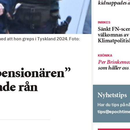
kidnappades a
INRIKES
Sänkt FN-sce
välkomnas av
ed att hon greps i Tyskland 2024. Foto:
Klimatpolitis
KRÖNIKA
Per Brinkemo
som håller os
pensionären”
ade rån
Nyhetstips
Har du tips på nå
es.semithcope@