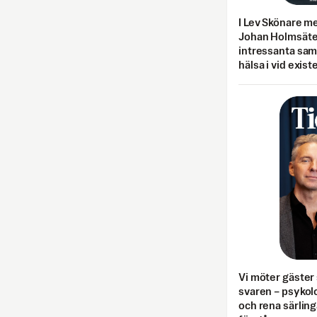
I Lev Skönare m
Johan Holmsäter
intressanta sa
hälsa i vid exist
Vi möter gäster 
svaren – psykolo
och rena särling