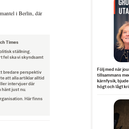
mantel i Berlin, där
och Times
itisk ställning.
rt fel ska vi skyndsamt
Följ med när jou
tt bredare perspektiv
tillsammans med
att alla artiklar alltid
kärnfysik, bjuder
eller intervjuer där
högt och lågt kr
 hänt just nu.
ganisation. Här finns