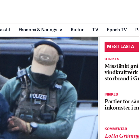
vsstil
Ekonomi & Näringsliv
Kultur
TV
Epoch TV
P
MEST LÄSTA
UTRIKES
Misstänkt gnis
vindkraftver
storbrand i G
INRIKES
Partier för sä
inkomster i m
KOMMENTAR
Lotta Grönin