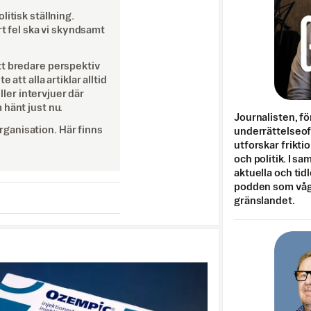
itisk ställning.
rt fel ska vi skyndsamt
tt bredare perspektiv
att alla artiklar alltid
eller intervjuer där
 hänt just nu.
Journalisten, fö
ganisation. Här finns
underrättelseo
utforskar frikti
och politik. I s
aktuella och tid
podden som vågar
gränslandet.