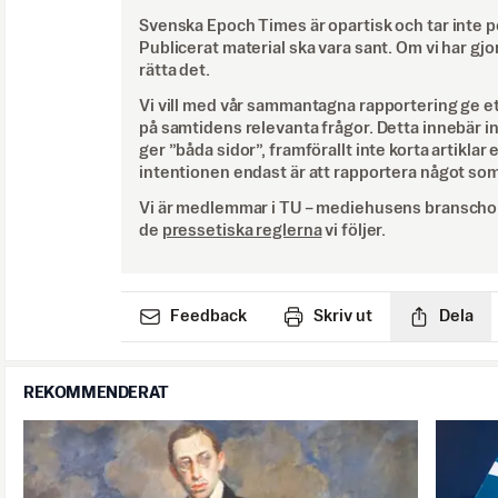
Svenska Epoch Times är opartisk och tar inte pol
Publicerat material ska vara sant. Om vi har gjo
rätta det.
Vi vill med vår sammantagna rapportering ge e
på samtidens relevanta frågor. Detta innebär inte 
ger ”båda sidor”, framförallt inte korta artiklar 
intentionen endast är att rapportera något som
Vi är medlemmar i TU – mediehusens branschor
de
pressetiska reglerna
vi följer.
Feedback
Skriv ut
Dela
REKOMMENDERAT