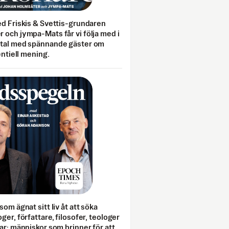
ed Friskis & Svettis-grundaren
 och jympa-Mats får vi följa med i
mtal med spännande gäster om
entiell mening.
som ägnat sitt liv åt att söka
ger, författare, filosofer, teologer
ar; människor som brinner för att