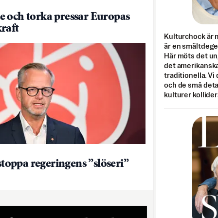
 och torka pressar Europas
raft
Kulturchock är 
är en smältdegel
Här möts det un
det amerikanska
traditionella. Vi
och de små detal
kulturer kollider
 stoppa regeringens ”slöseri”