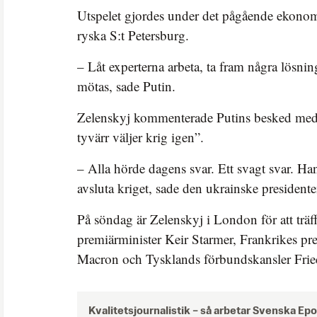
Utspelet gjordes under det pågående ekonom
ryska S:t Petersburg.
– Låt experterna arbeta, ta fram några lösnin
mötas, sade Putin.
Zelenskyj kommenterade Putins besked med 
tyvärr väljer krig igen”.
– Alla hörde dagens svar. Ett svagt svar. Han 
avsluta kriget, sade den ukrainske presidente
På söndag är Zelenskyj i London för att träf
premiärminister Keir Starmer, Frankrikes p
Macron och Tysklands förbundskansler Frie
Kvalitetsjournalistik –
så arbetar Svenska Ep