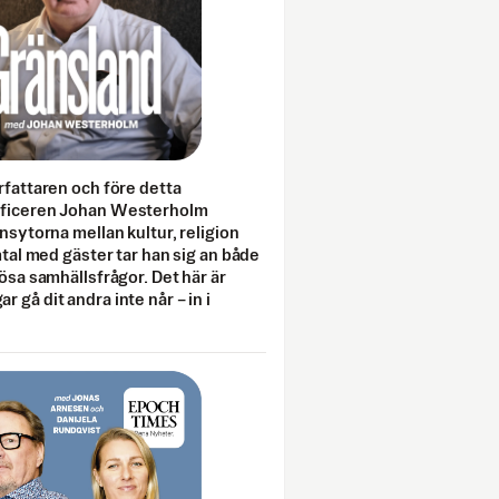
rfattaren och före detta
fficeren Johan Westerholm
onsytorna mellan kultur, religion
amtal med gäster tar han sig an både
lösa samhällsfrågor. Det här är
 gå dit andra inte når – in i