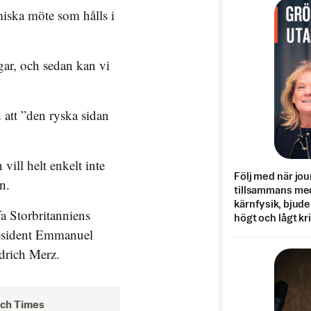
iska möte som hålls i
gar, och sedan kan vi
att ”den ryska sidan
vill helt enkelt inte
Följ med när jou
n.
tillsammans med
kärnfysik, bjuder
fa Storbritanniens
högt och lågt kr
resident Emmanuel
drich Merz.
och Times