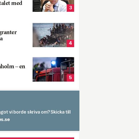
talet med
3
ranter
a
4
aholm – en
5
got vi borde skriva om? Skicka till
spit