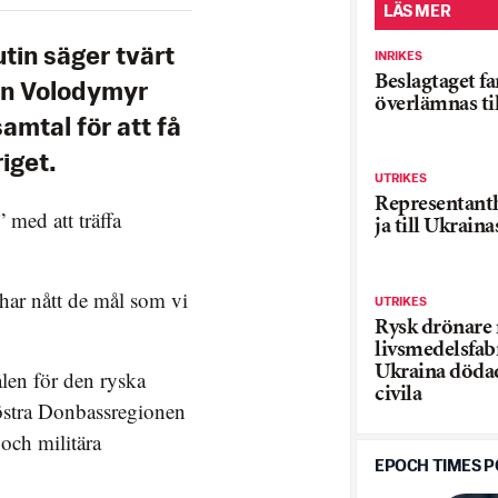
LÄS MER
tin säger tvärt
INRIKES
Beslagtaget fa
ten Volodymyr
överlämnas ti
samtal för att få
iget.
UTRIKES
Representanth
 med att träffa
ja till Ukrain
 har nått de mål som vi
UTRIKES
Rysk drönare
livsmedelsfabr
Ukraina dödad
ålen för den ryska
civila
 östra Donbassregionen
och militära
EPOCH TIMES 