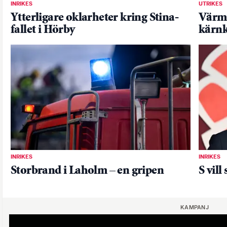
INRIKES
UTRIKES
Ytterligare oklarheter kring Stina-
Värme
fallet i Hörby
kärnk
INRIKES
INRIKES
Storbrand i Laholm – en gripen
S vill
KAMPANJ