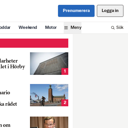
Prenumerera
Logga in
oddar
Weekend
Motor
Meny
Sök
larheter
llet i Hörby
1
nario
2
ka rådet
rn om