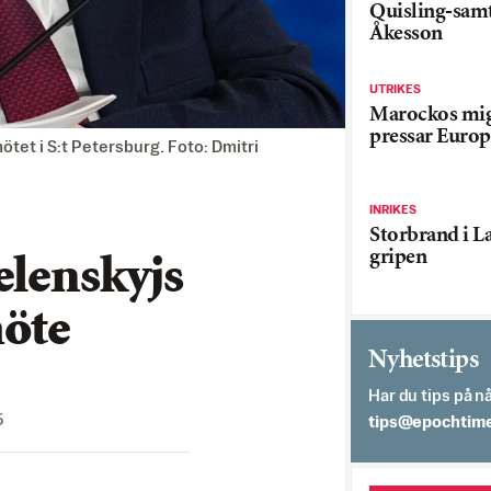
Quisling-sam
Åkesson
UTRIKES
Marockos mig
pressar Europ
tet i S:t Petersburg. Foto: Dmitri
INRIKES
Storbrand i L
gripen
elenskyjs
öte
Nyhetstips
Har du tips på nå
5
es.semithcope@