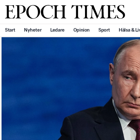
Svenska Epoch Times
Start
Nyheter
Ledare
Opinion
Sport
Hälsa & Li