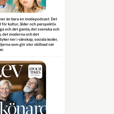
mer än bara en modepodcast. Det
 för kultur, ålder och perspektiv.
ga och det gamla, det svenska och
, det moderna och det
 dyker ner i vänskap, sociala koder,
jerna som gör stor skillnad när
ar.