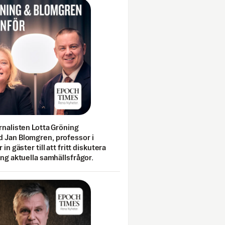
rnalisten Lotta Gröning
 Jan Blomgren, professor i
 in gäster till att fritt diskutera
ing aktuella samhällsfrågor.