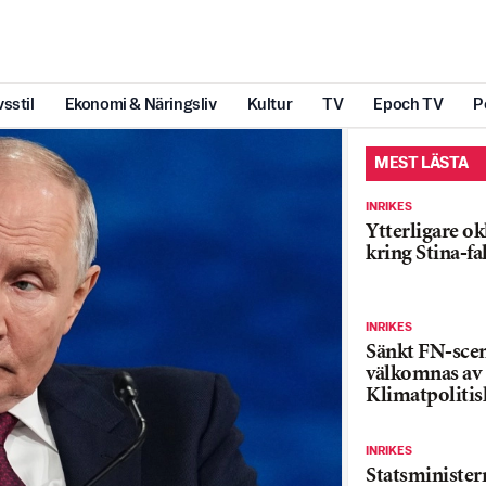
vsstil
Ekonomi & Näringsliv
Kultur
TV
Epoch TV
P
MEST LÄSTA
INRIKES
Ytterligare ok
kring Stina-fa
INRIKES
Sänkt FN-sce
välkomnas av
Klimatpolitis
INRIKES
Statsministe