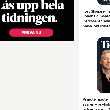
I Lev Skönare m
Johan Holmsäter
intressanta sa
hälsa i vid exist
Vi möter gäster 
svaren – psykolo
och rena särling