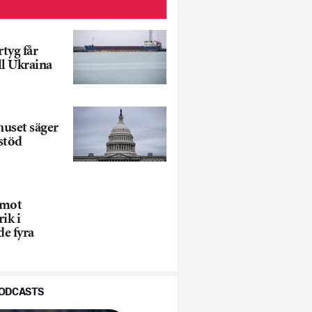
rtyg får
ll Ukraina
uset säger
astöd
 mot
ik i
e fyra
PODCASTS