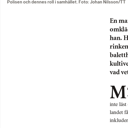
Polisen och dennes roll i samhället. Foto: Johan Nilsson/TT
En man
omkläd
han. H
rinken
balett
kultiv
vad ve
Media når beslutsfattare, och en grupp tillsätts för att undersöka
inte läs
landet f
inkluder