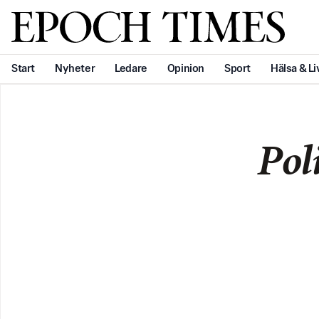
Svenska Epoch Times
Start
Nyheter
Ledare
Opinion
Sport
Hälsa & Li
Pol