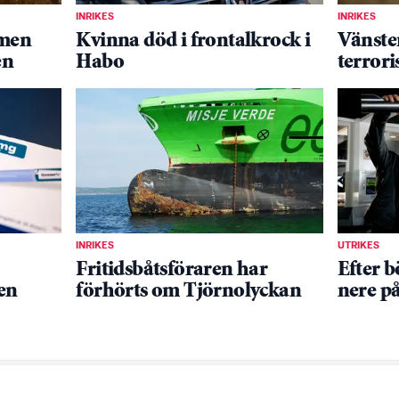
INRIKES
INRIKES
 men
Kvinna död i frontalkrock i
Vänster
en
Habo
terroris
INRIKES
UTRIKES
Fritidsbåtsföraren har
Efter b
en
förhörts om Tjörnolyckan
nere p