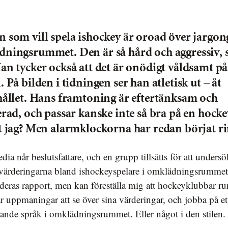
 som vill spela ishockey är oroad över jargon
ningsrummet. Den är så hård och aggressiv, 
an tycker också att det är onödigt våldsamt på
. På bilden i tidningen ser han atletisk ut – åt
hållet. Hans framtoning är eftertänksam och
erad, och passar kanske inte så bra på en hocke
t jag? Men alarmklockorna har redan börjat ri
värderingarna bland ishockeyspelare i omklädningsrummet.
t deras rapport, men kan föreställa mig att hockeyklubbar ru
år uppmaningar att se över sina värderingar, och jobba på e
ande språk i omklädningsrummet. Eller något i den stilen.