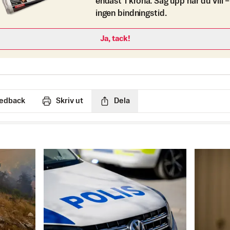
endast 1 krona. Säg upp när du vill –
ingen bindningstid.
Ja, tack!
edback
Skriv ut
Dela