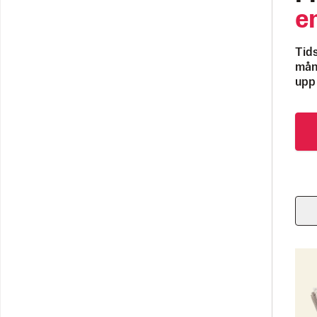
e
Tids
måna
upp 