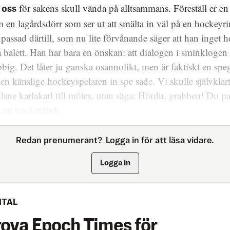
för sakens skull vända på alltsammans. Föreställ er en
 oss
 en lagårdsdörr som ser ut att smälta in väl på en hockeyr
passad därtill, som nu lite förvånande säger att han inget he
 balett. Han har bara en önskan: att dialogen i sminklogen b
big. Det låter ju ganska osannolikt, men är faktiskt en spe
en känslige hockeyspelaren in spe sade. Vi skulle självklart
lsne karlakarl till mötes, utan säga: Hördu, grabben! Du p
å en hockeyrink.
Redan prenumerant?
Logga in för att läsa vidare.
Logga in
ITAL
rova Epoch Times för