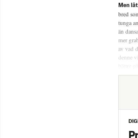
Men låt
bred som
tunga an
än dansa
mer grab
av vad d
denne vi
bättre p
DIG
P