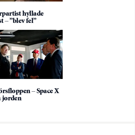
partist hyllade
t – ”blev fel”
örsfloppen – Space X
å jorden