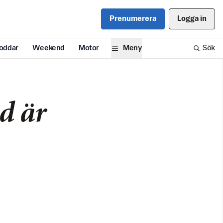
Prenumerera
Logga in
oddar
Weekend
Motor
Meny
Sök
d är