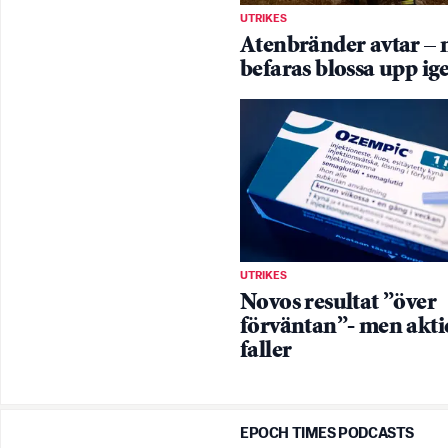
UTRIKES
Atenbränder avtar –
befaras blossa upp ig
UTRIKES
Novos resultat ”över
förväntan”- men akti
faller
EPOCH TIMES PODCASTS