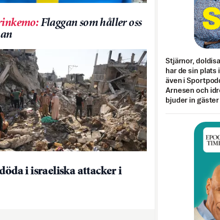
rinkemo
:
Flaggan som håller oss
an
Stjärnor, doldis
har de sin plats 
även i Sportpod
Arnesen och idr
bjuder in gäster
döda i israeliska attacker i