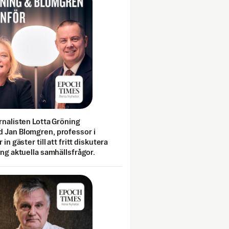
rnalisten Lotta Gröning
 Jan Blomgren, professor i
 in gäster till att fritt diskutera
ing aktuella samhällsfrågor.