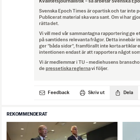
Kvalitetsjournalistik –
så arbetar Svenska Ep
Svenska Epoch Times är opartisk och tar inte pol
Publicerat material ska vara sant. Om vi har gjo
rätta det.
Vi vill med vår sammantagna rapportering ge e
på samtidens relevanta frågor. Detta innebär inte 
ger ”båda sidor”, framförallt inte korta artiklar 
intentionen endast är att rapportera något som
Vi är medlemmar i TU – mediehusens branschor
de
pressetiska reglerna
vi följer.
Feedback
Skriv ut
Dela
REKOMMENDERAT