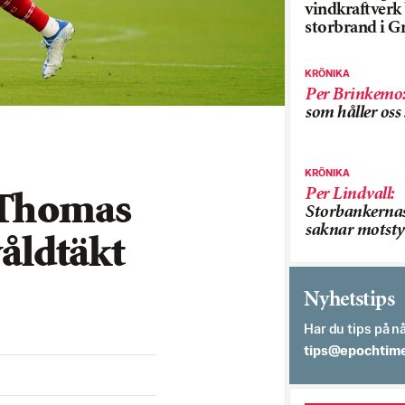
vindkraftver
storbrand i G
KRÖNIKA
Per Brinkemo
som håller os
KRÖNIKA
Per Lindvall
:
 Thomas
Storbankerna
saknar motsty
våldtäkt
Nyhetstips
Har du tips på nå
es.semithcope@