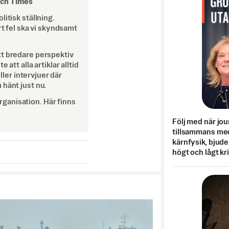
och Times
itisk ställning.
rt fel ska vi skyndsamt
tt bredare perspektiv
att alla artiklar alltid
eller intervjuer där
 hänt just nu.
ganisation. Här finns
Följ med när jou
tillsammans med
kärnfysik, bjuder
högt och lågt kr