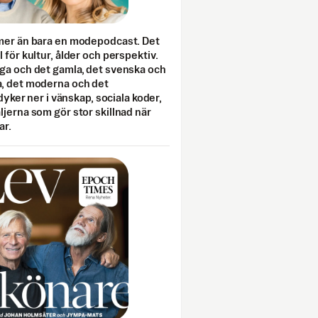
mer än bara en modepodcast. Det
 för kultur, ålder och perspektiv.
ga och det gamla, det svenska och
, det moderna och det
 dyker ner i vänskap, sociala koder,
jerna som gör stor skillnad när
ar.