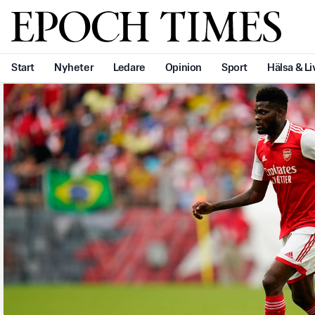
Svenska Epoch Times
Start
Nyheter
Ledare
Opinion
Sport
Hälsa & Li