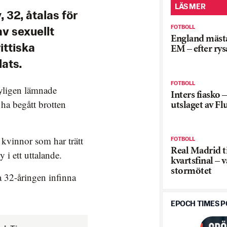
LÄS MER
 32, åtalas för
FOTBOLL
av sexuellt
England mästa
ittiska
EM – efter rys
ats.
FOTBOLL
yligen lämnade
Inters fiasko 
ha begått brotten
utslaget av F
de kvinnor som har trätt
FOTBOLL
Real Madrid ti
i ett uttalande.
kvartsfinal – 
stormötet
a 32-åringen infinna
EPOCH TIMES 