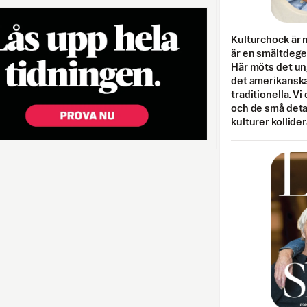
Kulturchock är 
är en smältdegel
Här möts det un
det amerikanska
traditionella. Vi
och de små detal
kulturer kollider