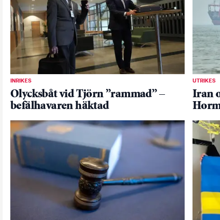
INRIKES
UTRIKES
Olycksbåt vid Tjörn ”rammad” –
Iran 
befälhavaren häktad
Horm