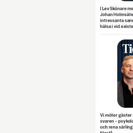
I Lev Skönare m
Johan Holmsäter
intressanta sa
hälsa i vid exist
Vi möter gäster 
svaren – psykolo
och rena särling