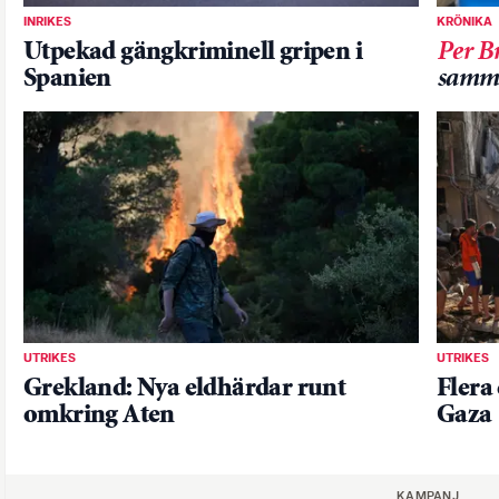
INRIKES
KRÖNIKA
Utpekad gängkriminell gripen i
Per B
Spanien
samm
UTRIKES
UTRIKES
Grekland: Nya eldhärdar runt
Flera 
omkring Aten
Gaza
KAMPANJ