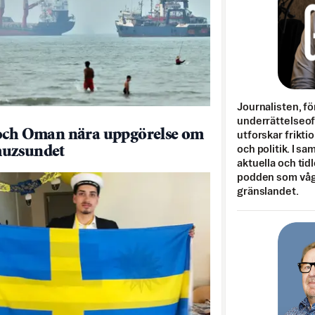
Journalisten, fö
underrättelseo
och Oman nära uppgörelse om
utforskar frikti
uzsundet
och politik. I s
aktuella och tid
podden som vågar
gränslandet.