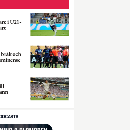
re i U21-
are
– bråk och
luminense
ll
vann
PODCASTS