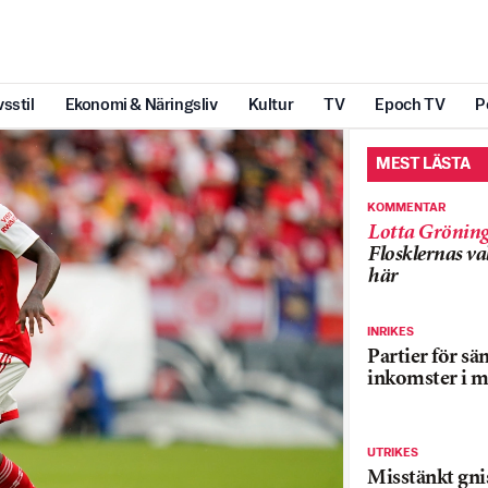
vsstil
Ekonomi & Näringsliv
Kultur
TV
Epoch TV
P
MEST LÄSTA
KOMMENTAR
Lotta Grönin
Flosklernas val
här
INRIKES
Partier för sä
inkomster i m
UTRIKES
Misstänkt gnis