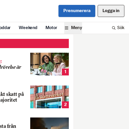
Prenumerera
Logga in
oddar
Weekend
Motor
Meny
Sök
g
:
rörelse är
1
nkt skatt på
ajoritet
2
ta från