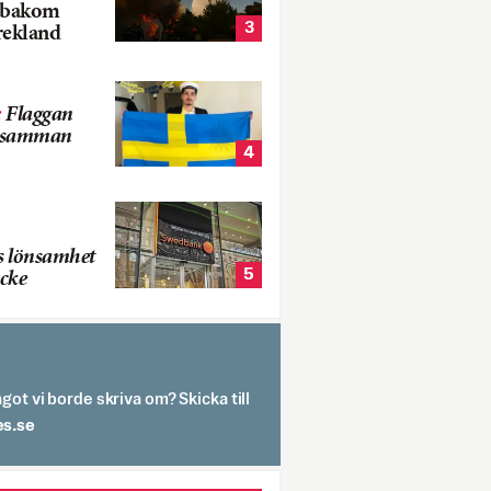
k bakom
3
rekland
:
Flaggan
s samman
4
s lönsamhet
5
cke
got vi borde skriva om? Skicka till
spit