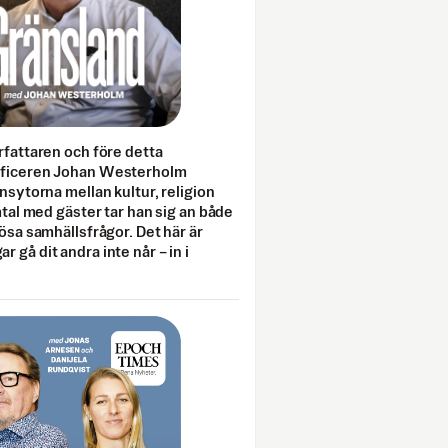
rfattaren och före detta
fficeren Johan Westerholm
onsytorna mellan kultur, religion
amtal med gäster tar han sig an både
lösa samhällsfrågor. Det här är
 gå dit andra inte når – in i