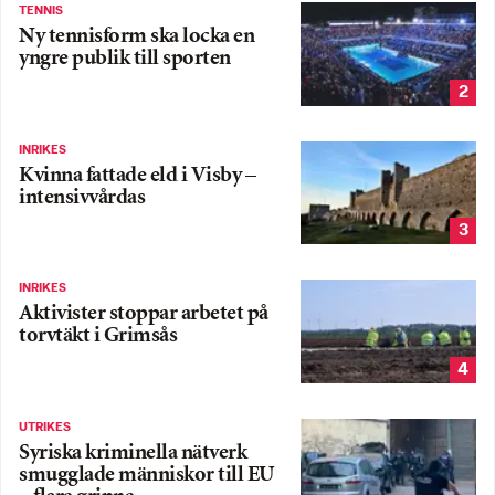
TENNIS
Ny tennisform ska locka en
yngre publik till sporten
2
INRIKES
Kvinna fattade eld i Visby –
intensivvårdas
3
INRIKES
Aktivister stoppar arbetet på
torvtäkt i Grimsås
4
UTRIKES
Syriska kriminella nätverk
smugglade människor till EU