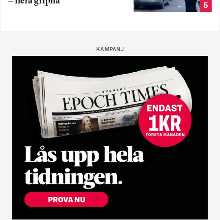
– flera gripna
5
KAMPANJ