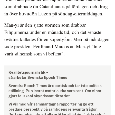
som drabbade ön Catanduanes på lördagen och drog
in över huvudön Luzon på söndagseftermiddagen.
Man-yi är den sjätte stormen som drabbar
Filippinerna under en månads tid, och det senaste
ovädret kallades för en supertyfon. Men på måndagen
sade president Ferdinand Marcos att Man-yi "inte
varit så hemsk som vi befarat".
Kvalitetsjournalistik –
så arbetar Svenska Epoch Times
Svenska Epoch Times är opartisk och tar inte politisk
ställning. Publicerat material ska vara sant. Om vi har
gjort fel ska vi skyndsamt rätta det.
Vi vill med vår sammantagna rapportering ge ett
bredare perspektiv på samtidens relevanta frågor.
Detta innebär inte att alla artiklar alltid ger ”båda sidor”,