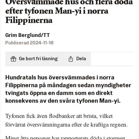
Översvämmade hus och flera döda
efter tyfonen Man-yi i norra
Filippinerna
Grim Berglund/TT
Publicerad
2024-11-18
Ge bort fri läsning
Dela
Hundratals hus översvämmades i norra
Filippinerna på måndagen sedan myndigheter
tvingats öppna en damm som en direkt
konsekvens av den svåra tyfonen Man-yi.
Tyfonen fick även flodbanker att brista, vilket
förvärrat översvämningarna efter de kraftiga regnen.
Minst åtta personer har rapporterats döda i stormen