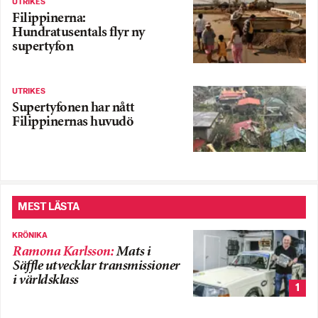
UTRIKES
Filippinerna:
Hundratusentals flyr ny
supertyfon
UTRIKES
Supertyfonen har nått
Filippinernas huvudö
MEST LÄSTA
KRÖNIKA
Ramona Karlsson
:
Mats i
Säffle utvecklar transmissioner
i världsklass
1