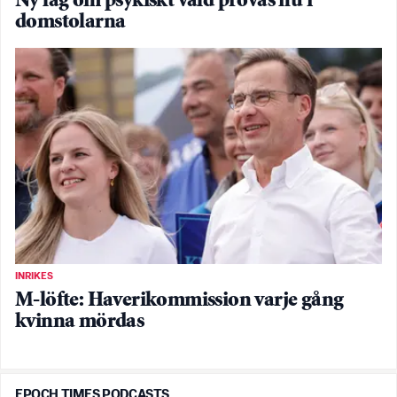
Ny lag om psykiskt våld prövas nu i
domstolarna
INRIKES
M-löfte: Haverikommission varje gång
kvinna mördas
EPOCH TIMES PODCASTS