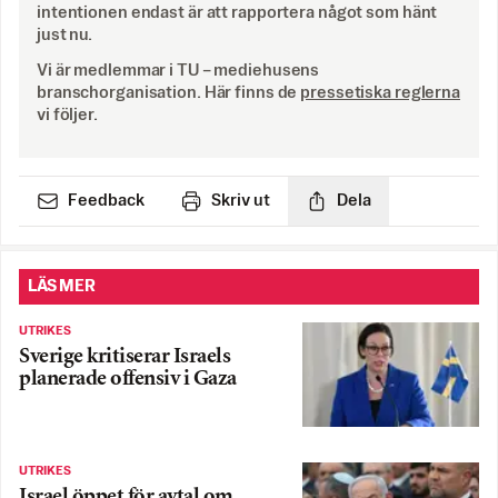
intentionen endast är att rapportera något som hänt
just nu.
Vi är medlemmar i TU – mediehusens
branschorganisation. Här finns de
pressetiska reglerna
vi följer.
Feedback
Skriv ut
Dela
LÄS MER
UTRIKES
Sverige kritiserar Israels
planerade offensiv i Gaza
UTRIKES
Israel öppet för avtal om