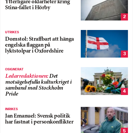
Ytterligare oklarheter kring
Stina-fallet i Hörby
2
UTRIKES
Domstol: Straffbart att hänga
engelska flaggan på
lyktstolpar i Oxfordshire
3
OSIGNERAT
Ledarredaktionen
:
Det
motsägelsefulla kulturkriget i
samband med Stockholm
4
Pride
INRIKES
Jan Emanuel: Svensk politik
har fastnat i personkonflikter
5