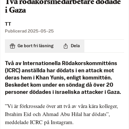
Två rödakorsmedarbetare dödade
i Gaza
TT
Publicerad
2025-05-25
Ge bort fri läsning
Dela
Två av Internationella Rödakorskommitténs
(ICRC) anställda har dödats i en attack mot
deras hem i Khan Yunis, enligt kommittén.
Beskedet kom under en söndag då över 20
personer dödades i israeliska attacker i Gaza.
”Vi är förkrossade över att två av våra kära kolleger,
Ibrahim Eid och Ahmad Abu Hilal har dödats”,
meddelade ICRC på Instagram.