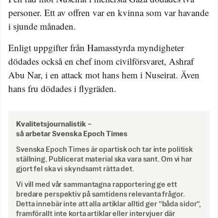
personer. Ett av offren var en kvinna som var havande
i sjunde månaden.
Enligt uppgifter från Hamasstyrda myndigheter
dödades också en chef inom civilförsvaret, Ashraf
Abu Nar, i en attack mot hans hem i Nuseirat. Även
hans fru dödades i flygräden.
Kvalitetsjournalistik –
så arbetar Svenska Epoch Times
Svenska Epoch Times är opartisk och tar inte politisk
ställning. Publicerat material ska vara sant. Om vi har
gjort fel ska vi skyndsamt rätta det.
Vi vill med vår sammantagna rapportering ge ett
bredare perspektiv på samtidens relevanta frågor.
Detta innebär inte att alla artiklar alltid ger ”båda sidor”,
framförallt inte korta artiklar eller intervjuer där