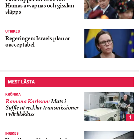
Hamas avväpnas och gisslan
släpps
UTRIKES
Regeringen: Israels plan är
oacceptabel
MEST LÄSTA
KRÖNIKA
Ramona Karlsson
:
Mats i
Säffle utvecklar transmissioner
i världsklass
1
INRIKES