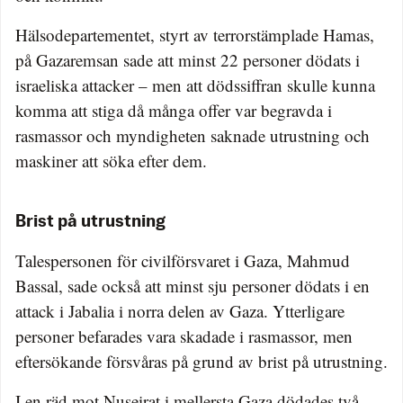
Hälsodepartementet, styrt av terrorstämplade Hamas,
på Gazaremsan sade att minst 22 personer dödats i
israeliska attacker – men att dödssiffran skulle kunna
komma att stiga då många offer var begravda i
rasmassor och myndigheten saknade utrustning och
maskiner att söka efter dem.
Brist på utrustning
Talespersonen för civilförsvaret i Gaza, Mahmud
Bassal, sade också att minst sju personer dödats i en
attack i Jabalia i norra delen av Gaza. Ytterligare
personer befarades vara skadade i rasmassor, men
eftersökande försvåras på grund av brist på utrustning.
I en räd mot Nuseirat i mellersta Gaza dödades två