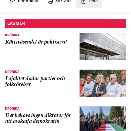
Feedback
Skriv ut
Dela
LÄS MER
KRÖNIKA
Rättsväsendet är politiserat
KRÖNIKA
Lojalitet dödar partier och
folkrörelser
KRÖNIKA
Det behövs ingen diktator för
att avskaffa demokratin