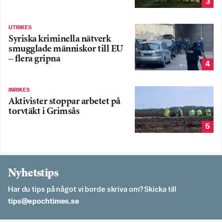
3
UTRIKES
Syriska kriminella nätverk
smugglade människor till EU
– flera gripna
4
INRIKES
Aktivister stoppar arbetet på
torvtäkt i Grimsås
5
Nyhetstips
Har du tips på något vi borde skriva om? Skicka till
es.semithcope@spit