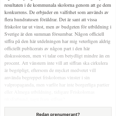
resultaten i de kommunala skolorna genom att ge dem
konkurrens. De erbjuder en valfrihet som används av
flera hundratusen föräldrar. Det är sant att vissa
friskolor tar ut vinst, men av budgeten för utbildning i
Sverige är den summan försumbar. Någon officiell
siffra på den här utdelningen har mig veterligen aldrig
officiellt publicerats av någon part i den här
diskussionen, men vi talar om betydligt mindre än en
procent. Att vänstern inte vill att siffran ska cirkulera
är begripligt, eftersom de mycket medvetet vill
använda begreppet friskolornas vinster i sin
valpropaganda, men varför har inte borgerliga partier
eller Almega utbildning, tidigare Friskolornas
riksförbund, tagit fram siffran?
Redan prenumerant?