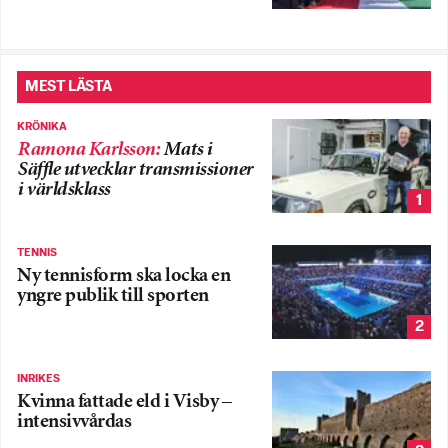
MEST LÄSTA
KRÖNIKA
Ramona Karlsson
:
Mats i
Säffle utvecklar transmissioner
i världsklass
1
TENNIS
Ny tennisform ska locka en
yngre publik till sporten
2
INRIKES
Kvinna fattade eld i Visby –
intensivvårdas