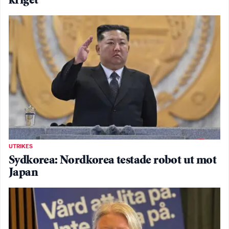
kriget
UTRIKES
Sydkorea: Nordkorea testade robot ut mot
Japan