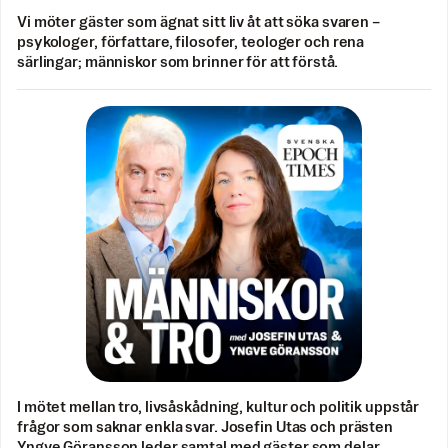
Vi möter gäster som ägnat sitt liv åt att söka svaren –
psykologer, författare, filosofer, teologer och rena
särlingar; människor som brinner för att förstå.
I mötet mellan tro, livsåskådning, kultur och politik uppstår
frågor som saknar enkla svar. Josefin Utas och prästen
Yngve Göransson leder samtal med gäster som delar