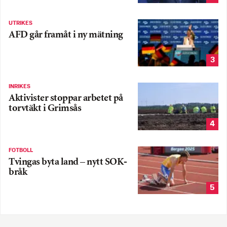
UTRIKES
AFD går framåt i ny mätning
3
INRIKES
Aktivister stoppar arbetet på
torvtäkt i Grimsås
4
FOTBOLL
Tvingas byta land – nytt SOK-
bråk
5