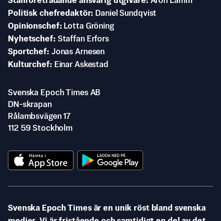
Ställföreträdande ansvarig utgivare
Aron Lamm
Politisk chefredaktör
Daniel Sundqvist
Opinionschef
Lotta Gröning
Nyhetschef
Staffan Erfors
Sportchef
Jonas Arnesen
Kulturchef
Einar Askestad
Svenska Epoch Times AB
DN-skrapan
Rålambsvägen 17
112 59 Stockholm
Svenska Epoch Times är en unik röst bland svenska