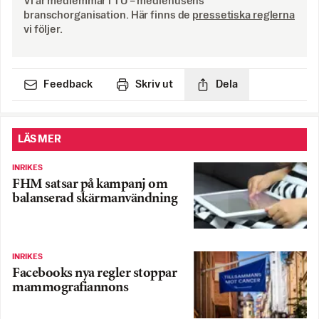
Vi är medlemmar i TU – mediehusens
branschorganisation. Här finns de
pressetiska reglerna
vi följer.
Feedback
Skriv ut
Dela
LÄS MER
INRIKES
FHM satsar på kampanj om
balanserad skärmanvändning
INRIKES
Facebooks nya regler stoppar
mammografiannons