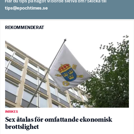
Har du tips på något vi borde skriva om? Skicka till
es.semithcope@spit
REKOMMENDERAT
INRIKES
Sex åtalas för omfattande ekonomisk
brottslighet