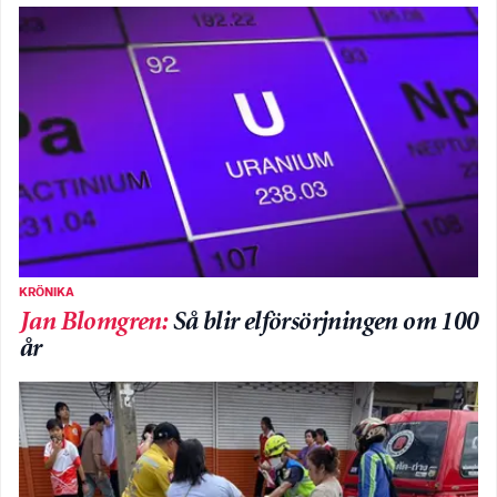
KRÖNIKA
Jan Blomgren
:
Så blir elförsörjningen om 100
år