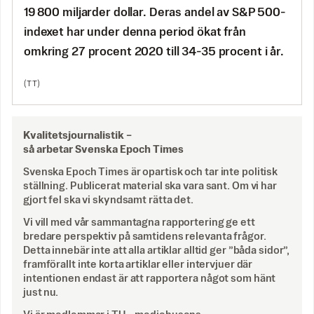
19 800 miljarder dollar. Deras andel av S&P 500-
indexet har under denna period ökat från
omkring 27 procent 2020 till 34-35 procent i år.
(TT)
Kvalitetsjournalistik –
så arbetar Svenska Epoch Times
Svenska Epoch Times är opartisk och tar inte politisk
ställning. Publicerat material ska vara sant. Om vi har
gjort fel ska vi skyndsamt rätta det.
Vi vill med vår sammantagna rapportering ge ett
bredare perspektiv på samtidens relevanta frågor.
Detta innebär inte att alla artiklar alltid ger ”båda sidor”,
framförallt inte korta artiklar eller intervjuer där
intentionen endast är att rapportera något som hänt
just nu.