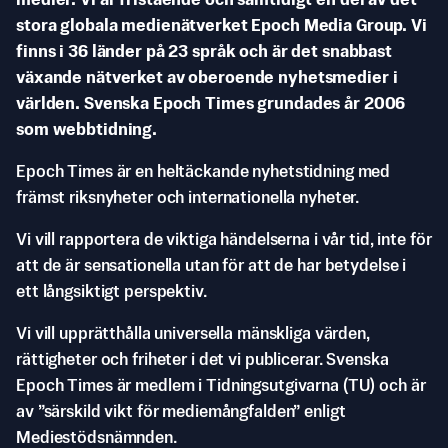
medier. Vi är fristående och samtidigt en del av det
stora globala medienätverket Epoch Media Group. Vi
finns i 36 länder på 23 språk och är det snabbast
växande nätverket av oberoende nyhetsmedier i
världen. Svenska Epoch Times grundades år 2006
som webbtidning.
Epoch Times är en heltäckande nyhetstidning med
främst riksnyheter och internationella nyheter.
Vi vill rapportera de viktiga händelserna i vår tid, inte för
att de är sensationella utan för att de har betydelse i
ett långsiktigt perspektiv.
Vi vill upprätthålla universella mänskliga värden,
rättigheter och friheter i det vi publicerar. Svenska
Epoch Times är medlem i Tidningsutgivarna (TU) och är
av ”särskild vikt för mediemångfalden” enligt
Mediestödsnämnden.