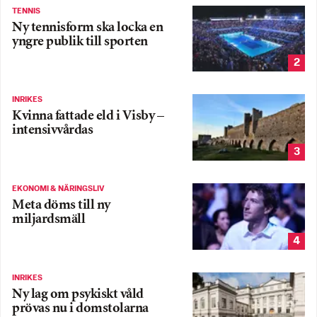
TENNIS
Ny tennisform ska locka en
yngre publik till sporten
2
INRIKES
Kvinna fattade eld i Visby –
intensivvårdas
3
EKONOMI & NÄRINGSLIV
Meta döms till ny
miljardsmäll
4
INRIKES
Ny lag om psykiskt våld
prövas nu i domstolarna