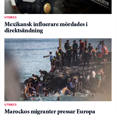
UTRIKES
Mexikansk influerare mördades i
direktsändning
UTRIKES
Marockos migranter pressar Europa