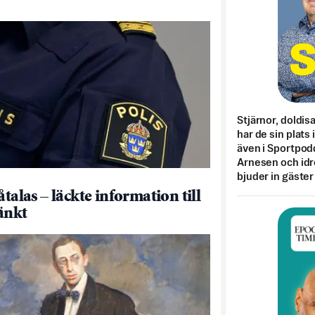
Stjärnor, doldis
har de sin plats 
även i Sportpod
Arnesen och idr
bjuder in gäster
åtalas – läckte information till
änkt