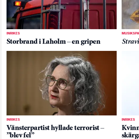
INRIKES
MUSIKSP
Storbrand i Laholm – en gripen
Stravi
INRIKES
INRIKES
Vänsterpartist hyllade terrorist –
Kvinn
”blev fel”
skärg