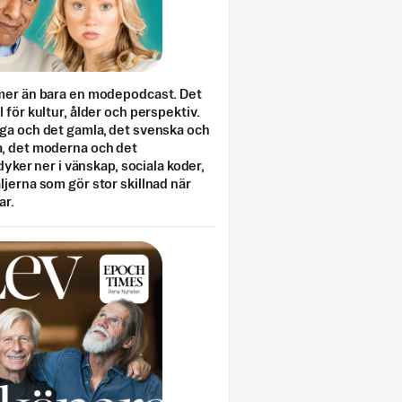
mer än bara en modepodcast. Det
 för kultur, ålder och perspektiv.
ga och det gamla, det svenska och
, det moderna och det
 dyker ner i vänskap, sociala koder,
jerna som gör stor skillnad när
ar.