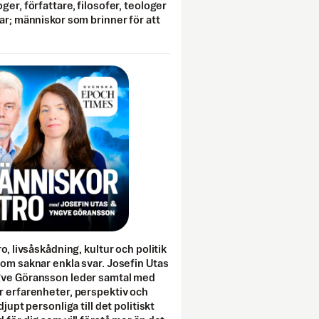
ger, författare, filosofer, teologer
ar; människor som brinner för att
o, livsåskådning, kultur och politik
som saknar enkla svar. Josefin Utas
gve Göransson leder samtal med
r erfarenheter, perspektiv och
djupt personliga till det politiskt