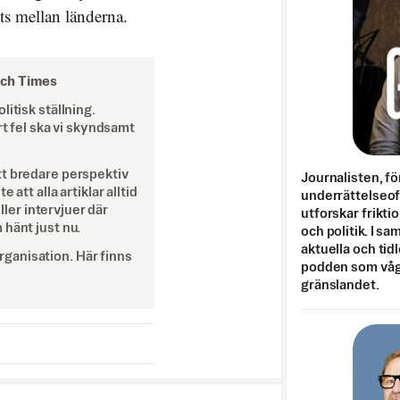
ts mellan länderna.
och Times
itisk ställning.
rt fel ska vi skyndsamt
tt bredare perspektiv
Journalisten, fö
att alla artiklar alltid
underrättelseo
eller intervjuer där
utforskar frikti
 hänt just nu.
och politik. I s
aktuella och tid
ganisation. Här finns
podden som vågar
gränslandet.