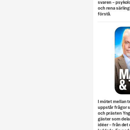
svaren – psykolo
och rena särling
förstå.
I mötet mellan tr
uppstår frågor 
och prästen Yn
gäster som dela
idéer – från det 