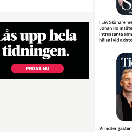
I Lev Skönare m
Johan Holmsäter
intressanta sa
hälsa i vid exist
Vi möter gäster 