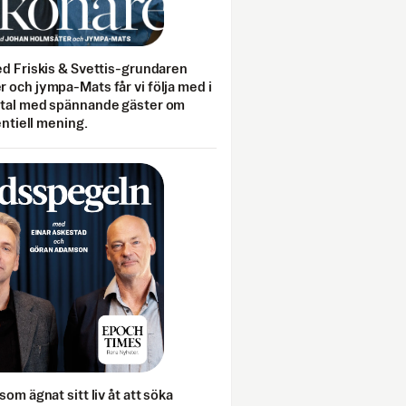
ed Friskis & Svettis-grundaren
 och jympa-Mats får vi följa med i
mtal med spännande gäster om
entiell mening.
som ägnat sitt liv åt att söka