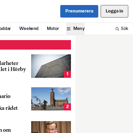
Prenumerera
Logga in
oddar
Weekend
Motor
Meny
Sök
larheter
llet i Hörby
1
nario
2
ka rådet
rn om