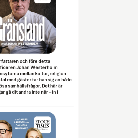
rfattaren och före detta
fficeren Johan Westerholm
onsytorna mellan kultur, religion
amtal med gäster tar han sig an både
lösa samhällsfrågor. Det här är
 gå dit andra inte når – in i