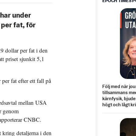
EPOCH TIMES 
 har under
per fat, för
 dollar per fat i den
t priset sjunkit 5,1
r fat efter ett fall på
Följ med när jou
tillsammans med
kärnfysik, bjuder
redsavtal mellan USA
högt och lågt kr
er genom
rapporterar CNBC.
t kring detaljerna i den