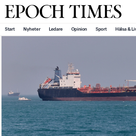
Svenska Epoch Times
Start
Nyheter
Ledare
Opinion
Sport
Hälsa & Li