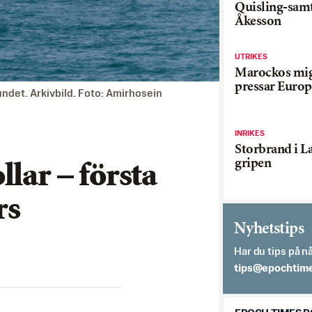
Quisling-sam
Åkesson
UTRIKES
Marockos mig
pressar Europ
undet. Arkivbild. Foto: Amirhosein
INRIKES
Storbrand i L
gripen
lar – första
rs
Nyhetstips
Har du tips på nå
es.semithcope@