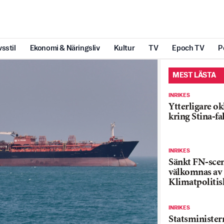
vsstil
Ekonomi & Näringsliv
Kultur
TV
Epoch TV
P
MEST LÄSTA
INRIKES
Ytterligare ok
kring Stina-fa
INRIKES
Sänkt FN-sce
välkomnas av
Klimatpolitis
INRIKES
Statsministe