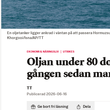
En oljetanker ligger ankrad i väntan på att passera Hormuzs
Khorgooi/Isna/AP/TT
EKONOMI & NÄRINGSLIV ｜ UTRIKES
Oljan under 80 dol
gången sedan ma
TT
Publicerad
2026-06-16
Ge bort fri läsning
Dela