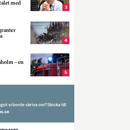
talet med
3
ranter
a
4
aholm – en
5
got vi borde skriva om? Skicka till
spit