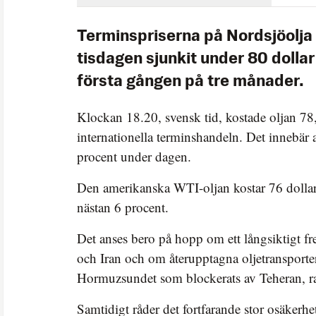
Terminspriserna på Nordsjöolja
tisdagen sjunkit under 80 dollar 
första gången på tre månader.
Klockan 18.20, svensk tid, kostade oljan 78,9
internationella terminshandeln. Det innebär at
procent under dagen.
Den amerikanska WTI-oljan kostar 76 dollar pe
nästan 6 procent.
Det anses bero på hopp om ett långsiktigt f
och Iran och om återupptagna oljetransport
Hormuzsundet som blockerats av Teheran, 
Samtidigt råder det fortfarande stor osäkerhe