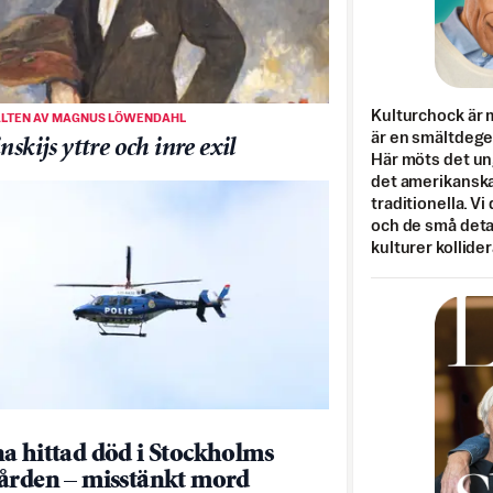
Kulturchock är 
ALTEN AV MAGNUS LÖWENDAHL
är en smältdegel
nskijs yttre och inre exil
Här möts det un
det amerikanska
traditionella. Vi
och de små detal
kulturer kollider
a hittad död i Stockholms
ården – misstänkt mord