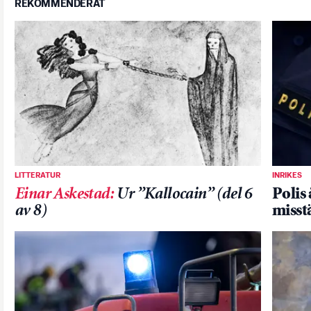
REKOMMENDERAT
LITTERATUR
INRIKES
Einar Askestad
:
Ur ”Kallocain” (del 6
Polis 
av 8)
misst