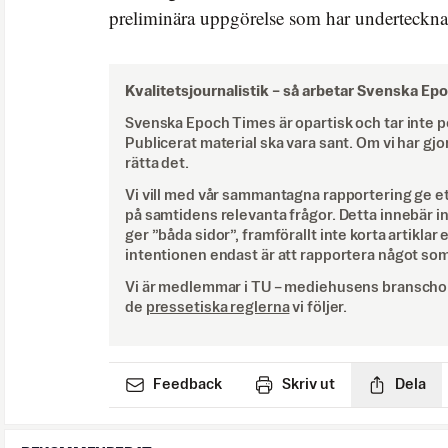
preliminära uppgörelse som har underteckna
Kvalitetsjournalistik –
så arbetar Svenska Ep
Svenska Epoch Times är opartisk och tar inte pol
Publicerat material ska vara sant. Om vi har gjo
rätta det.
Vi vill med vår sammantagna rapportering ge e
på samtidens relevanta frågor. Detta innebär inte 
ger ”båda sidor”, framförallt inte korta artiklar 
intentionen endast är att rapportera något som
Vi är medlemmar i TU – mediehusens branschor
de
pressetiska reglerna
vi följer.
Feedback
Skriv ut
Dela