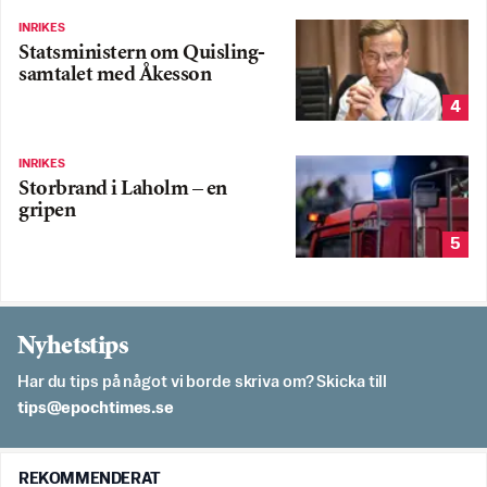
INRIKES
Statsministern om Quisling-
samtalet med Åkesson
4
INRIKES
Storbrand i Laholm – en
gripen
5
Nyhetstips
Har du tips på något vi borde skriva om? Skicka till
es.semithcope@spit
REKOMMENDERAT