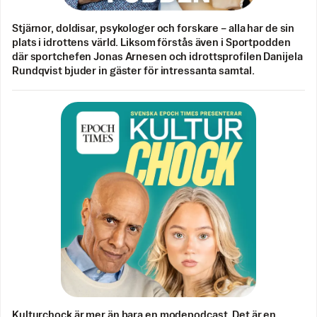
Stjärnor, doldisar, psykologer och forskare – alla har de sin
plats i idrottens värld. Liksom förstås även i Sportpodden
där sportchefen Jonas Arnesen och idrottsprofilen Danijela
Rundqvist bjuder in gäster för intressanta samtal.
Kulturchock är mer än bara en modepodcast. Det är en