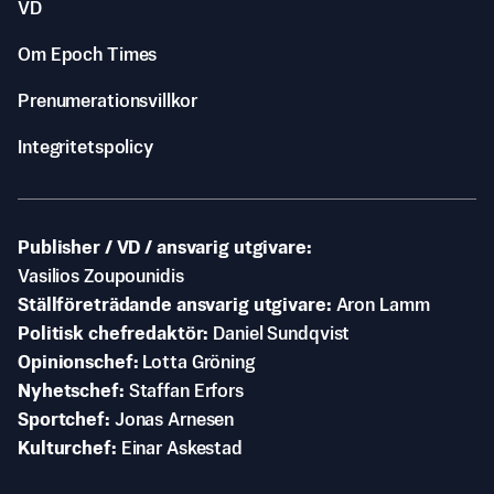
VD
Om Epoch Times
Prenumerationsvillkor
Integritetspolicy
Publisher / VD / ansvarig utgivare
Vasilios Zoupounidis
Ställföreträdande ansvarig utgivare
Aron Lamm
Politisk chefredaktör
Daniel Sundqvist
Opinionschef
Lotta Gröning
Nyhetschef
Staffan Erfors
Sportchef
Jonas Arnesen
Kulturchef
Einar Askestad