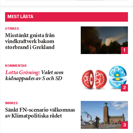
MEST LÄSTA
UTRIKES
Misstänkt gnista från
vindkraftverk bakom
storbrand i Grekland
1
KOMMENTAR
Lotta Gröning
:
Valet som
kidnappades av S och SD
2
INRIKES
Sänkt FN-scenario välkomnas
av Klimatpolitiska rådet
3