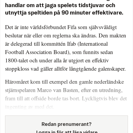
handlar om att jaga spelets tidstjuvar och
utnyttja speltiden på 90 minuter effektivare.
Det är inte världsförbundet Fifa som självsvåldigt
beslutar när eller om reglerna ska ändras. Den makten
är delegerad till kommittén Ifab (International
Football Association Board), som funnits sedan
1800-talet och under alla år utgjort en effektiv
stoppkloss vad gäller alltför långtgående galenskaper.
Häromåret kom till exempel den gamle nederländske
stjärnspelaren Marco van Basten, efter en utredning,
fram till att offside borde tas bort. Lyckligtvis blev det
ingenting av med det.
Redan prenumerant?
Logga in för att läsa vidare.