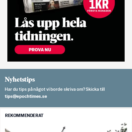
Nyhetstips
Har du tips på något vi borde skriva om? Skicka till
es.semithcope@spit
REKOMMENDERAT