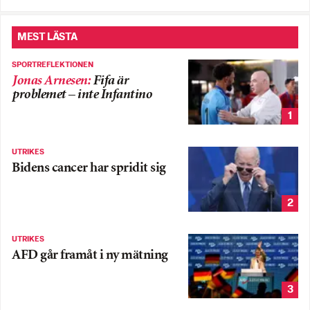
MEST LÄSTA
SPORTREFLEKTIONEN
Jonas Arnesen
:
Fifa är
problemet – inte Infantino
1
UTRIKES
Bidens cancer har spridit sig
2
UTRIKES
AFD går framåt i ny mätning
3