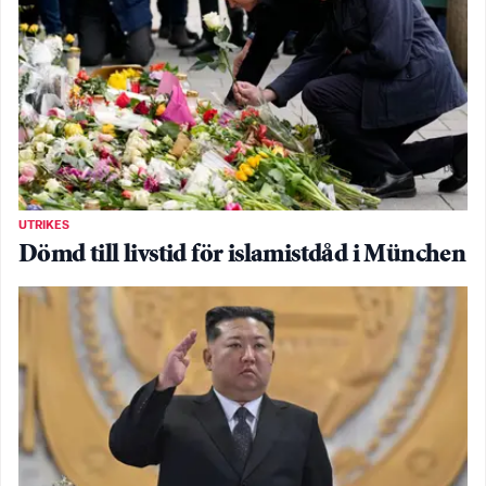
UTRIKES
Dömd till livstid för islamistdåd i München