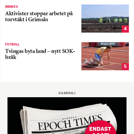
INRIKES
Aktivister stoppar arbetet på
torvtäkt i Grimsås
4
FOTBOLL
Tvingas byta land – nytt SOK-
bråk
5
KAMPANJ