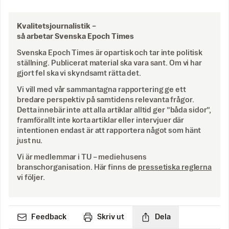
Kvalitetsjournalistik –
så arbetar Svenska Epoch Times
Svenska Epoch Times är opartisk och tar inte politisk
ställning. Publicerat material ska vara sant. Om vi har
gjort fel ska vi skyndsamt rätta det.
Vi vill med vår sammantagna rapportering ge ett
bredare perspektiv på samtidens relevanta frågor.
Detta innebär inte att alla artiklar alltid ger ”båda sidor”,
framförallt inte korta artiklar eller intervjuer där
intentionen endast är att rapportera något som hänt
just nu.
Vi är medlemmar i TU – mediehusens
branschorganisation. Här finns de
pressetiska reglerna
vi följer.
Feedback
Skriv ut
Dela